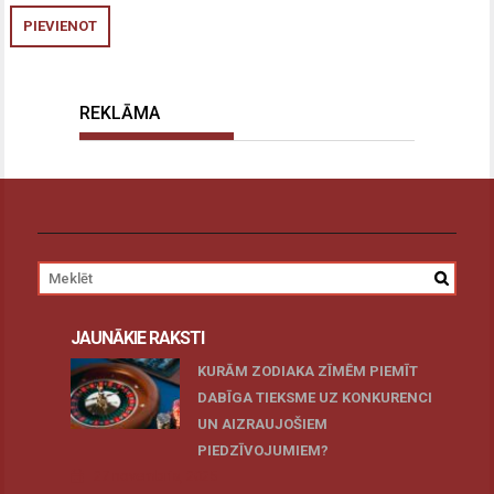
REKLĀMA
JAUNĀKIE RAKSTI
KURĀM ZODIAKA ZĪMĒM PIEMĪT
DABĪGA TIEKSME UZ KONKURENCI
UN AIZRAUJOŠIEM
PIEDZĪVOJUMIEM?
27 novembris, 2025