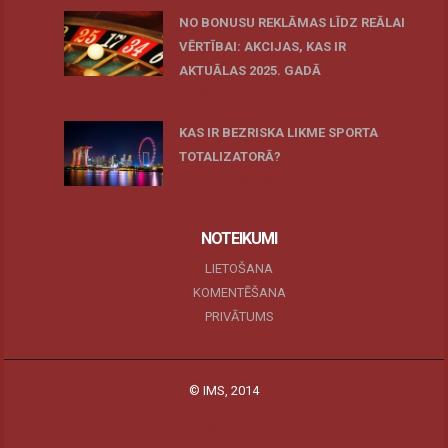
NO BONUSU REKLĀMAS LĪDZ REĀLAI
VĒRTĪBAI: AKCIJAS, KAS IR
AKTUĀLAS 2025. GADĀ
07 oktobris, 2025
KAS IR BEZRISKA LIKME SPORTA
TOTALIZATORĀ?
19 maijs, 2025
NOTEIKUMI
LIETOŠANA
KOMENTĒŠANA
PRIVĀTUMS
© IMS, 2014
|
Profitmag by