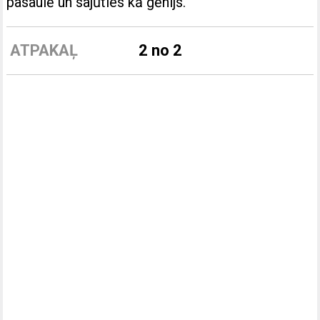
pasaulē un sajūties kā ģēnijs.
ATPAKAĻ
2 no 2