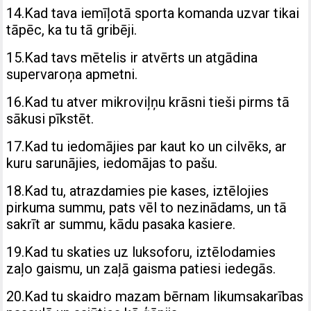
14.Kad tava iemīļotā sporta komanda uzvar tikai
tāpēc, ka tu tā gribēji.
15.Kad tavs mētelis ir atvērts un atgādina
supervaroņa apmetni.
16.Kad tu atver mikroviļņu krāsni tieši pirms tā
sākusi pīkstēt.
17.Kad tu iedomājies par kaut ko un cilvēks, ar
kuru sarunājies, iedomājas to pašu.
18.Kad tu, atrazdamies pie kases, iztēlojies
pirkuma summu, pats vēl to nezinādams, un tā
sakrīt ar summu, kādu pasaka kasiere.
19.Kad tu skaties uz luksoforu, iztēlodamies
zaļo gaismu, un zaļā gaisma patiesi iedegās.
20.Kad tu skaidro mazam bērnam likumsakarības