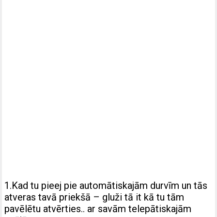
1.Kad tu pieej pie automātiskajām durvīm un tās
atveras tavā priekšā – gluži tā it kā tu tām
pavēlētu atvērties.. ar savām telepātiskajām