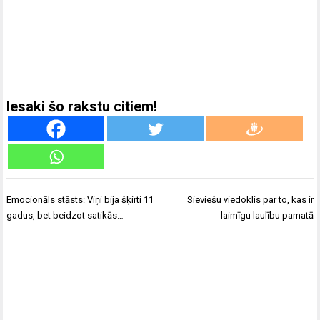
Iesaki šo rakstu citiem!
Ziņu
Emocionāls stāsts: Viņi bija šķirti 11
Sieviešu viedoklis par to, kas ir
izvēlne
gadus, bet beidzot satikās…
laimīgu laulību pamatā