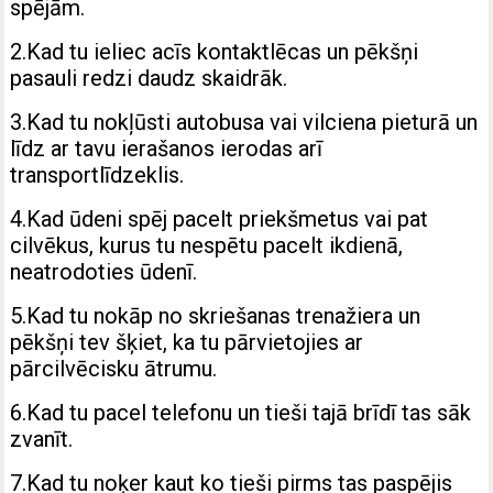
spējām.
2.Kad tu ieliec acīs kontaktlēcas un pēkšņi
pasauli redzi daudz skaidrāk.
3.Kad tu nokļūsti autobusa vai vilciena pieturā un
līdz ar tavu ierašanos ierodas arī
transportlīdzeklis.
4.Kad ūdeni spēj pacelt priekšmetus vai pat
cilvēkus, kurus tu nespētu pacelt ikdienā,
neatrodoties ūdenī.
5.Kad tu nokāp no skriešanas trenažiera un
pēkšņi tev šķiet, ka tu pārvietojies ar
pārcilvēcisku ātrumu.
6.Kad tu pacel telefonu un tieši tajā brīdī tas sāk
zvanīt.
7.Kad tu noķer kaut ko tieši pirms tas paspējis