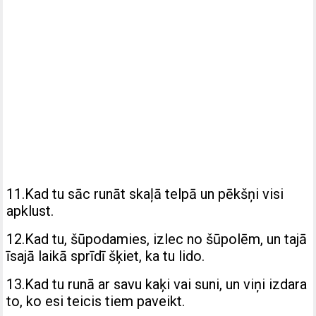
11.Kad tu sāc runāt skaļā telpā un pēkšņi visi
apklust.
12.Kad tu, šūpodamies, izlec no šūpolēm, un tajā
īsajā laikā sprīdī šķiet, ka tu lido.
13.Kad tu runā ar savu kaķi vai suni, un viņi izdara
to, ko esi teicis tiem paveikt.