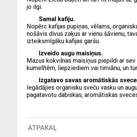
jo ilgi.
Samal kafiju.
Nopērc kafijas pupiņas, vēlams, organisk
nošāvis divus zaķus ar vienu šāvienu, tava
izteiksmīgāku kafijas garšu.
Izveido augu maisiņus.
Mazus kokvilnas maisiņus piepildi ar se
kumelītēm, liepziediem vai timiānu, un tur
Izgatavo savas aromātiskās svece
Iegādājies organisku sveču vasku un augu 
pagatavotu dabiskas, aromātiskas sveces
ATPAKAĻ