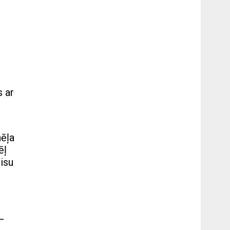
s ar
nēļa
ēļ
visu
 –