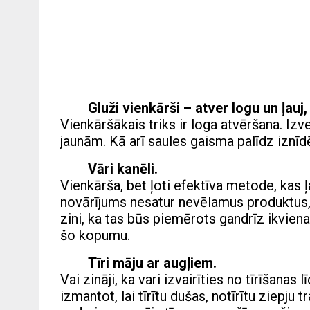
Gluži vienkārši – atver logu un ļauj,
Vienkāršākais triks ir loga atvēršana. Izv
jaunām. Kā arī saules gaisma palīdz iznī
Vāri kanēli.
Vienkārša, bet ļoti efektīva metode, kas ļ
novārījums nesatur nevēlamus produktus, k
zini, ka tas būs piemērots gandrīz ikviena
šo kopumu.
Tīri māju ar augļiem.
Vai zināji, ka vari izvairīties no tīrīšanas
izmantot, lai tīrītu dušas, notīrītu ziepju