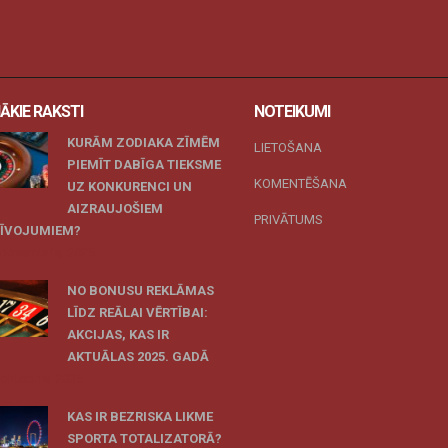
ĀKIE RAKSTI
NOTEIKUMI
KURĀM ZODIAKA ZĪMĒM
LIETOŠANA
PIEMĪT DABĪGA TIEKSME
KOMENTĒŠANA
UZ KONKURENCI UN
AIZRAUJOŠIEM
PRIVĀTUMS
ZĪVOJUMIEM?
 novembris, 2025
NO BONUSU REKLĀMAS
LĪDZ REĀLAI VĒRTĪBAI:
AKCIJAS, KAS IR
AKTUĀLAS 2025. GADĀ
 oktobris, 2025
KAS IR BEZRISKA LIKME
SPORTA TOTALIZATORĀ?