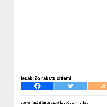
Iesaki šo rakstu citiem!
Ziņu
Ļaujies fantāzijām un uzzini, kas pēc tam notiks…