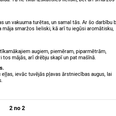
as un vakuuma turētas, un samal tās. Ar šo darbību 
 māja smaržos lieliski, kā arī tu iegūsi aromātisku,
v tīkamākajiem augiem, piemēram, piparmētrām,
i tos mājās, arī drēbju skapī un pat mašīnā.
s.
eļļas, ievāc tuvējās pļavas ārstniecības augus, lai
.
2 no 2