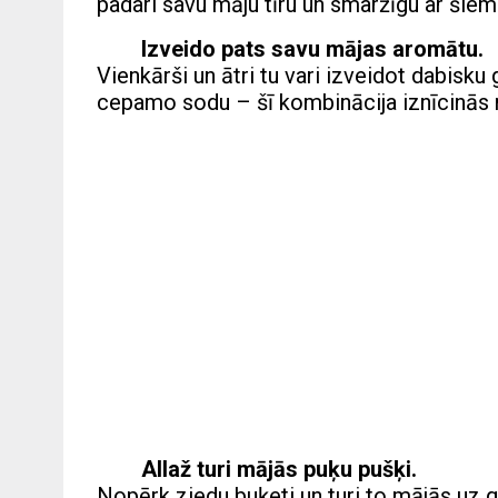
padari savu māju tīru un smaržīgu ar šie
Izveido pats savu mājas aromātu.
Vienkārši un ātri tu vari izveidot dabisku 
cepamo sodu – šī kombinācija iznīcinās
Allaž turi mājās puķu pušķi.
Nopērk ziedu buķeti un turi to mājās uz gal