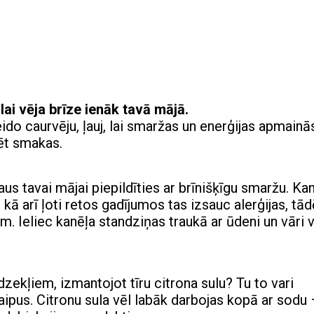
 lai vēja brīze ienāk tavā mājā.
eido caurvēju, ļauj, lai smaržas un enerģijas apmainā
dēt smakas.
aus tavai mājai piepildīties ar brīnišķīgu smaržu. Ka
ā arī ļoti retos gadījumos tas izsauc alerģijas, tād
m. Ieliec kanēļa standziņas traukā ar ūdeni un vāri 
 līdzekļiem, izmantojot tīru citrona sulu? Tu to vari
 traipus. Citronu sula vēl labāk darbojas kopā ar sodu