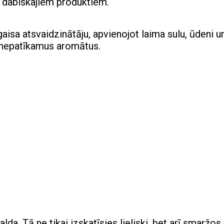
m dabiskajiem produktiem.
gaisa atsvaidzinātāju, apvienojot laima sulu, ūdeni u
 nepatīkamus aromātus.
da. Tā ne tikai izskatīsies lieliski, bet arī smaržos 