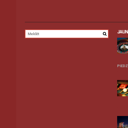
JAUN
PIED
27
07