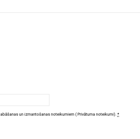
 glabāšanas un izmantošanas noteikumiem (
Privātuma noteikumi
).
*