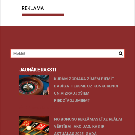
REKLĀMA
JAUNĀKIE RAKSTI
KURĀM ZODIAKA ZĪMĒM PIEMĪT
DABĪGA TIEKSME UZ KONKURENCI
UN AIZRAUJOŠIEM
PIEDZĪVOJUMIEM?
27 novembris, 2025
NO BONUSU REKLĀMAS LĪDZ REĀLAI
VĒRTĪBAI: AKCIJAS, KAS IR
AKTUĀLAS 2025. GADĀ