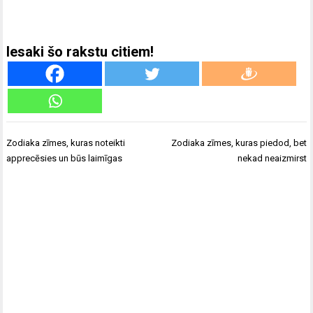
Iesaki šo rakstu citiem!
Ziņu
Zodiaka zīmes, kuras noteikti
Zodiaka zīmes, kuras piedod, bet
izvēlne
apprecēsies un būs laimīgas
nekad neaizmirst