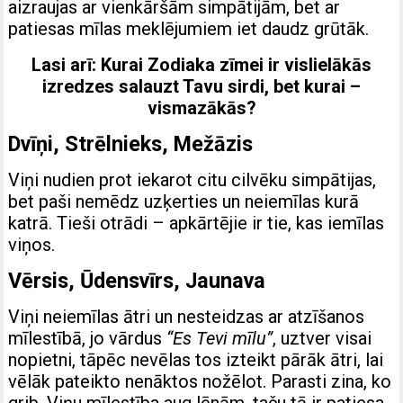
aizraujas ar vienkāršām simpātijām, bet ar
patiesas mīlas meklējumiem iet daudz grūtāk.
Lasi arī:
Kurai Zodiaka zīmei ir vislielākās
izredzes salauzt Tavu sirdi, bet kurai –
vismazākās?
Dvīņi, Strēlnieks, Mežāzis
Viņi nudien prot iekarot citu cilvēku simpātijas,
bet paši nemēdz uzķerties un neiemīlas kurā
katrā. Tieši otrādi – apkārtējie ir tie, kas iemīlas
viņos.
Vērsis, Ūdensvīrs, Jaunava
Viņi neiemīlas ātri un nesteidzas ar atzīšanos
mīlestībā, jo vārdus
“Es Tevi mīlu”
, uztver visai
nopietni, tāpēc nevēlas tos izteikt pārāk ātri, lai
vēlāk pateikto nenāktos nožēlot. Parasti zina, ko
grib. Viņu mīlestība aug lēnām, taču tā ir patiesa