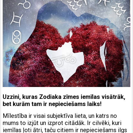
Uzzini, kuras Zodiaka zīmes iemīlas visātrāk,
bet kurām tam ir nepieciešams laiks!
Mīlestība ir visai subjektīva lieta, un katrs no
mums to izjūt un izprot citādāk. Ir cilvēki, kuri
iemīlas ļoti ātri, taču citiem ir nepieciešams ilgs