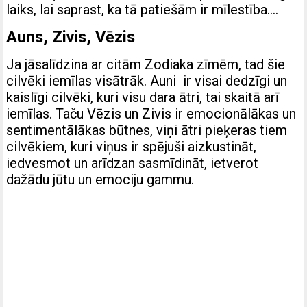
laiks, lai saprast, ka tā patiešām ir mīlestība….
Auns, Zivis, Vēzis
Ja jāsalīdzina ar citām Zodiaka zīmēm, tad šie
cilvēki iemīlas visātrāk. Auni ir visai dedzīgi un
kaislīgi cilvēki, kuri visu dara ātri, tai skaitā arī
iemīlas. Taču Vēzis un Zivis ir emocionālākas un
sentimentālākas būtnes, viņi ātri pieķeras tiem
cilvēkiem, kuri viņus ir spējuši aizkustināt,
iedvesmot un arīdzan sasmīdināt, ietverot
dažādu jūtu un emociju gammu.