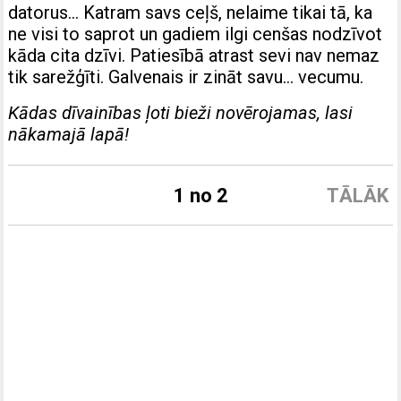
datorus… Katram savs ceļš, nelaime tikai tā, ka
ne visi to saprot un gadiem ilgi cenšas nodzīvot
kāda cita dzīvi. Patiesībā atrast sevi nav nemaz
tik sarežģīti. Galvenais ir zināt savu… vecumu.
Kādas dīvainības ļoti bieži novērojamas, lasi
nākamajā lapā!
1 no 2
TĀLĀK