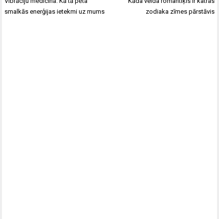
Ziņu
Vibrāciju medicīna. Kā tā pēta
Kāda veida romantiķis ir katras
izvēlne
smalkās enerģijas ietekmi uz mums
zodiaka zīmes pārstāvis