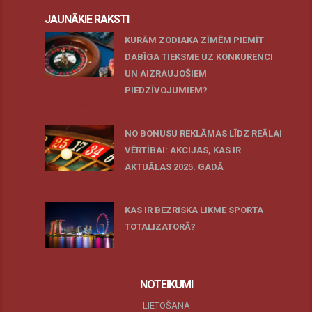
JAUNĀKIE RAKSTI
KURĀM ZODIAKA ZĪMĒM PIEMĪT
DABĪGA TIEKSME UZ KONKURENCI
UN AIZRAUJOŠIEM
PIEDZĪVOJUMIEM?
27 novembris, 2025
NO BONUSU REKLĀMAS LĪDZ REĀLAI
VĒRTĪBAI: AKCIJAS, KAS IR
AKTUĀLAS 2025. GADĀ
07 oktobris, 2025
KAS IR BEZRISKA LIKME SPORTA
TOTALIZATORĀ?
19 maijs, 2025
NOTEIKUMI
LIETOŠANA