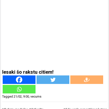
Iesaki šo rakstu citiem!
Tagged
21/02
,
9:00
,
vecums