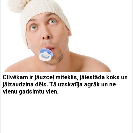
Cilvēkam ir jāuzceļ miteklis, jāiestāda koks un
jāizaudzina dēls. Tā uzskatīja agrāk un ne
vienu gadsimtu vien.