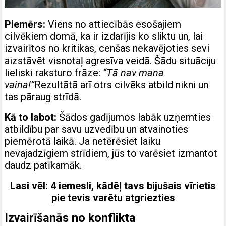
Piemērs:
Viens no attiecībās esošajiem
cilvēkiem domā, ka ir izdarījis ko sliktu un, lai
izvairītos no kritikas, cenšas nekavējoties sevi
aizstāvēt visnotaļ agresīva veidā. Šādu situāciju
lieliski raksturo frāze:
“Tā nav mana
vaina!”
Rezultātā arī otrs cilvēks atbild nikni un
tas pāraug strīdā.
Kā to labot:
Šādos gadījumos labāk uzņemties
atbildību par savu uzvedību un atvainoties
piemērotā laikā. Ja netērēsiet laiku
nevajadzīgiem strīdiem, jūs to varēsiet izmantot
daudz patīkamāk.
Lasi vēl:
4 iemesli, kādēļ tavs bijušais vīrietis
pie tevis varētu atgriezties
Izvairīšanās no konflikta