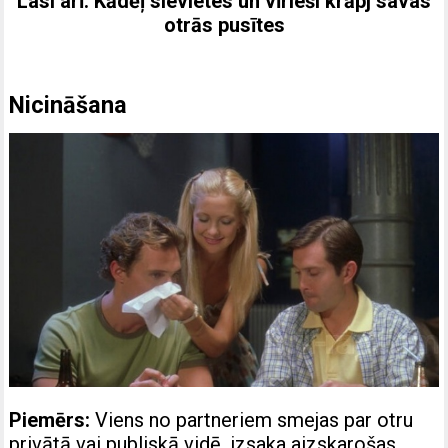
Lasi arī:
Kādēļ sievietes un vīrieši krāpj savas
otrās pusītes
Nicināšana
Piemērs:
Viens no partneriem smejas par otru
privātā vai publiskā vidē, izsaka aizskarošas