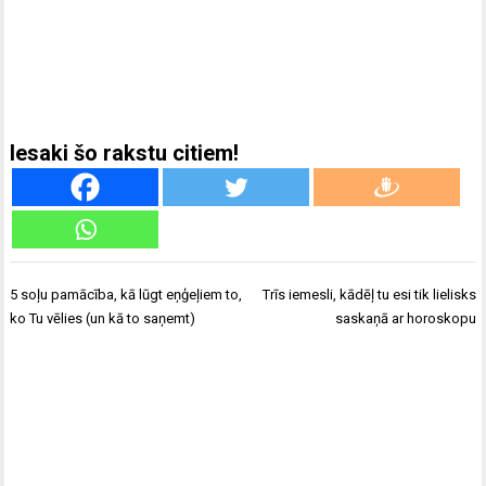
Iesaki šo rakstu citiem!
Ziņu
5 soļu pamācība, kā lūgt eņģeļiem to,
Trīs iemesli, kādēļ tu esi tik lielisks
izvēlne
ko Tu vēlies (un kā to saņemt)
saskaņā ar horoskopu