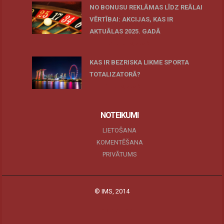
NO BONUSU REKLĀMAS LĪDZ REĀLAI
VĒRTĪBAI: AKCIJAS, KAS IR
AKTUĀLAS 2025. GADĀ
07 oktobris, 2025
KAS IR BEZRISKA LIKME SPORTA
TOTALIZATORĀ?
19 maijs, 2025
NOTEIKUMI
LIETOŠANA
KOMENTĒŠANA
PRIVĀTUMS
© IMS, 2014
|
Profitmag by