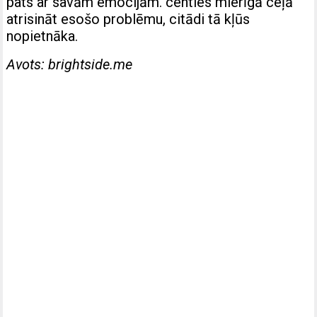
pats ar savām emocijām. centies mierīgā ceļā
atrisināt esošo problēmu, citādi tā kļūs
nopietnāka.
Avots: brightside.me