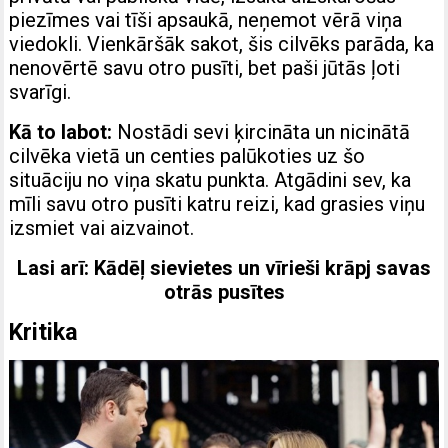
piezīmes vai tīši apsaukā, neņemot vērā viņa
viedokli. Vienkāršāk sakot, šis cilvēks parāda, ka
nenovērtē savu otro pusīti, bet paši jūtās ļoti
svarīgi.
Kā to labot:
Nostādi sevi ķircināta un nicinātā
cilvēka vietā un centies palūkoties uz šo
situāciju no viņa skatu punkta. Atgādini sev, ka
mīli savu otro pusīti katru reizi, kad grasies viņu
izsmiet vai aizvainot.
Lasi arī:
Kādēļ sievietes un vīrieši krāpj savas
otrās pusītes
Kritika