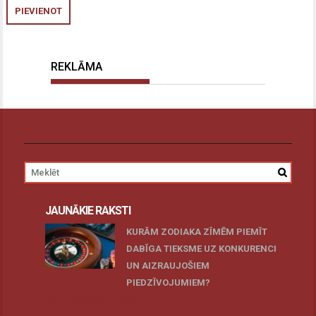
REKLĀMA
JAUNĀKIE RAKSTI
KURĀM ZODIAKA ZĪMĒM PIEMĪT
DABĪGA TIEKSME UZ KONKURENCI
UN AIZRAUJOŠIEM
PIEDZĪVOJUMIEM?
27 novembris, 2025