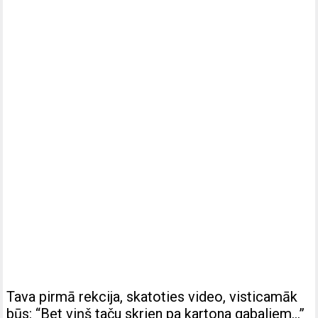
Tava pirmā rekcija, skatoties video, visticamāk
būs: “Bet viņš taču skrien pa kartona gabaliem…”