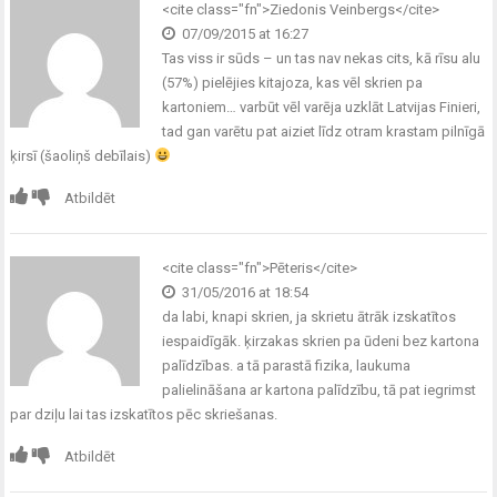
<cite class="fn">Ziedonis Veinbergs</cite>
07/09/2015 at 16:27
Tas viss ir sūds – un tas nav nekas cits, kā rīsu alu
(57%) pielējies kitajoza, kas vēl skrien pa
kartoniem… varbūt vēl varēja uzklāt Latvijas Finieri,
tad gan varētu pat aiziet līdz otram krastam pilnīgā
ķirsī (šaoliņš debīlais)
Atbildēt
<cite class="fn">Pēteris</cite>
31/05/2016 at 18:54
da labi, knapi skrien, ja skrietu ātrāk izskatītos
iespaidīgāk. ķirzakas skrien pa ūdeni bez kartona
palīdzības. a tā parastā fizika, laukuma
palielināšana ar kartona palīdzību, tā pat iegrimst
par dziļu lai tas izskatītos pēc skriešanas.
Atbildēt