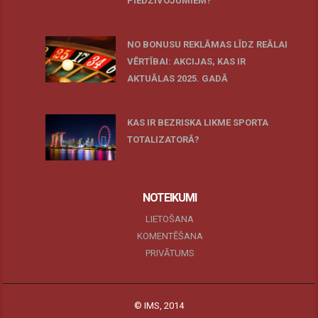
PIEDZĪVOJUMIEM?
27 novembris, 2025
NO BONUSU REKLĀMAS LĪDZ REĀLAI
VĒRTĪBAI: AKCIJAS, KAS IR
AKTUĀLAS 2025. GADĀ
07 oktobris, 2025
KAS IR BEZRISKA LIKME SPORTA
TOTALIZATORĀ?
19 maijs, 2025
NOTEIKUMI
LIETOŠANA
KOMENTĒŠANA
PRIVĀTUMS
© IMS, 2014