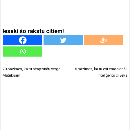
Iesaki šo rakstu citiem!
Ziņu
20 pazīmes, ka tu neapzināti vergo
16 pazīmes, ka tu esi emocionāli
izvēlne
Matriksam
inteliģents cilvēks