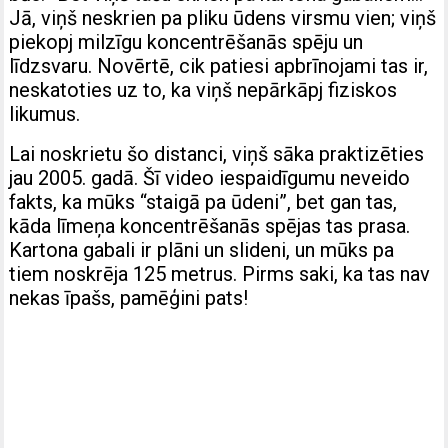
Jā, viņš neskrien pa pliku ūdens virsmu vien; viņš
piekopj milzīgu koncentrēšanās spēju un
līdzsvaru. Novērtē, cik patiesi apbrīnojami tas ir,
neskatoties uz to, ka viņš nepārkāpj fiziskos
likumus.
Lai noskrietu šo distanci, viņš sāka praktizēties
jau 2005. gadā. Šī video iespaidīgumu neveido
fakts, ka mūks “staigā pa ūdeni”, bet gan tas,
kāda līmeņa koncentrēšanās spējas tas prasa.
Kartona gabali ir plāni un slideni, un mūks pa
tiem noskrēja 125 metrus. Pirms saki, ka tas nav
nekas īpašs, pamēģini pats!