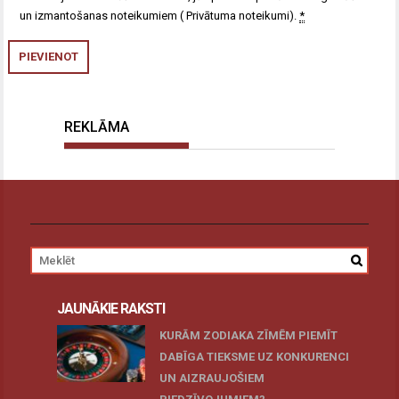
un izmantošanas noteikumiem (
Privātuma noteikumi
).
*
REKLĀMA
JAUNĀKIE RAKSTI
KURĀM ZODIAKA ZĪMĒM PIEMĪT
DABĪGA TIEKSME UZ KONKURENCI
UN AIZRAUJOŠIEM