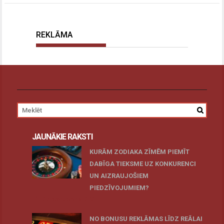
REKLĀMA
JAUNĀKIE RAKSTI
KURĀM ZODIAKA ZĪMĒM PIEMĪT
DABĪGA TIEKSME UZ KONKURENCI
UN AIZRAUJOŠIEM
PIEDZĪVOJUMIEM?
27 novembris, 2025
NO BONUSU REKLĀMAS LĪDZ REĀLAI