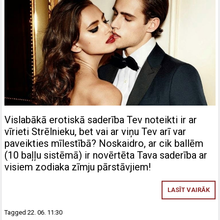
Vislabākā erotiskā saderība Tev noteikti ir ar
vīrieti Strēlnieku, bet vai ar viņu Tev arī var
paveikties mīlestībā? Noskaidro, ar cik ballēm
(10 baļļu sistēmā) ir novērtēta Tava saderība ar
visiem zodiaka zīmju pārstāvjiem!
LASĪT VAIRĀK
Tagged
22. 06. 11:30