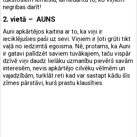
negribas darīt!
2. vietā – AUNS
Auni apkārtējos kaitina ar to, ka viņi ir
ieciklējušies paši uz sevi. Viņiem ir ļoti grūti tikt
vaļā no iedzimtā egoisma. Nē, protams, ka Auni
ir gatavi palīdzēt saviem tuvākajiem, taču vispār
dzīvē viņi daudz lielāku uzmanību pievērš savām
interesēm, nevis apkārtējo cilvēku vēlmēm un
vajadzībām, turklāt reti kad var sastapt kādu šīs
zīmes pārstāvi, kurš prastu klausīties.