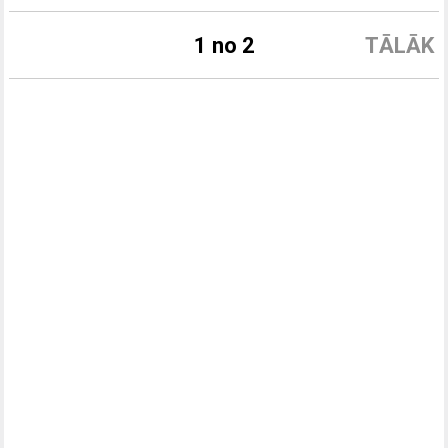
1 no 2
TĀLĀK