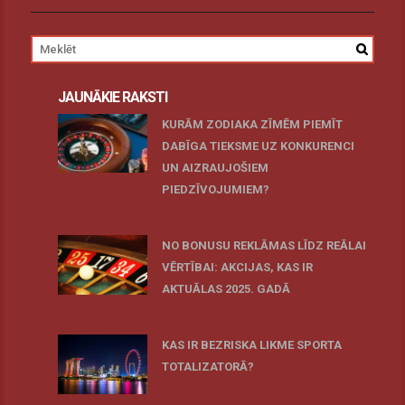
JAUNĀKIE RAKSTI
KURĀM ZODIAKA ZĪMĒM PIEMĪT
DABĪGA TIEKSME UZ KONKURENCI
UN AIZRAUJOŠIEM
PIEDZĪVOJUMIEM?
27 novembris, 2025
NO BONUSU REKLĀMAS LĪDZ REĀLAI
VĒRTĪBAI: AKCIJAS, KAS IR
AKTUĀLAS 2025. GADĀ
07 oktobris, 2025
KAS IR BEZRISKA LIKME SPORTA
TOTALIZATORĀ?
19 maijs, 2025