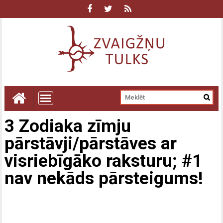
3 Zodiaka zīmju
pārstāvji/pārstāves ar
visriebīgāko raksturu; #1
nav nekāds pārsteigums!