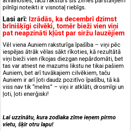
atvainosies, taču raksturs šīs zīmes pārstāvjiem
pilnīgi noteikti ir visnotaļ riebīgs.
Lasi arī:
Izrādās, ka decembrī dzimst
brīnišķīgi cilvēki, tomēr bieži vien viņi
pat neapzināti kļūst par siržu lauzējiem
Vēl viena Auniem raksturīga īpašība – viņi pēc
iespējas ātrāk vēlas sākt rīkoties, kā rezultātā
viņi bieži vien rīkojas diezgan nepārdomāti, bet
tas var atnest ne mazums likstu ne tikai pašiem
Auniem, bet arī tuvākajiem cilvēkiem, taču
Auniem ir arī ļoti daudz pozitīvo īpašību, tā kā
viss nav tik “melns” – viņi ir atklāti, drosmīgi un
ļoti, ļoti enerģiski!
Lai uzzinātu, kura zodiaka zīme ieņem pirmo
vietu, šķir otru lapu!