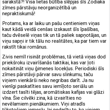
sarakstā?! Visa lietas būtība slēpjas šīs Zodiaka
zīmes pārstāvju neorganizētībā un
nepraktiskumā!
Protams, ka ar laiku un pašu centieniem viņas
kaut kādā veidā cenšas izskaust šīs īpašības,
taču dvēselē viņas tik un tā paliek sapņotājas, un
viņu sapņi ir tik tālu no realitātes, ka par tiem var
rakstīt tikai romānus.
Zivis nemīl risināt problēmas, tā vietā viņas dod
priekšroku izvairīšanās taktikai, kas var ļoti
nokaitināt viņu ģimenes locekļus. Periodiski šīs
zīmes pārstāvji pārvar savu slinkumu, taču
viņiem vienkārši neko negribas darīt. Ja nu
vienīgi paskatīties savu iemīļoto seriālu un
izdzert tasīti tējas, aromātiskas kafijas vai glāzi
vīna. Šie cilvēki zina, kā izvairīties no
nevēlamiem pienākumiem. Viņi atradīs
tūkstošiem iemeslu, lai nedarītu to, ko viņiem