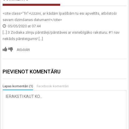
<cite class="fn">
Uzzini, ar kādām īpašībām tu esi apveltīts, atbilstoši
savam dzimšanas datumam!
</cite>
05/05/2020 at 07:44
[…] 3 Zodiaka zīmju pārstāvji/pārstāves ar visriebīgāko raksturu; #1 nav
nekāds pārsteigums! […]
Atbildēt
PIEVIENOT KOMENTĀRU
Lapas komentāri (1)
Facebook komentāri