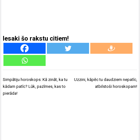
Iesaki šo rakstu citiem!
Ziņu
Simpātiju horoskops: Kā zināt, ka tu
Uzzini, kāpēc tu daudziem nepatīc,
izvēlne
kādam patīc? Lūk, pazīmes, kas to
atbilstoši horoskopam!
pierāda!