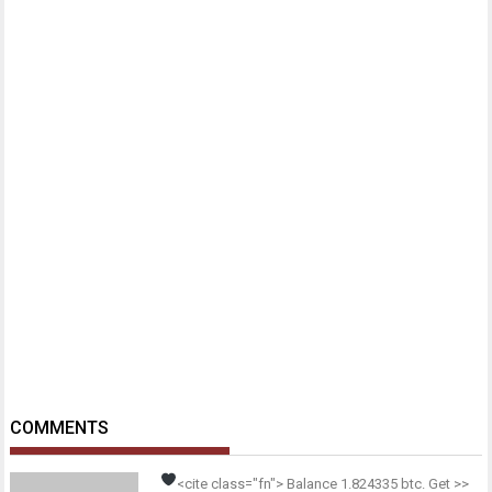
COMMENTS
<cite class="fn">
Balance 1.824335 btc. Get >>