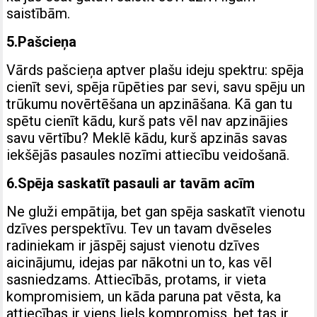
saistībām.
5.Pašcieņa
Vārds pašcieņa aptver plašu ideju spektru: spēja
cienīt sevi, spēja rūpēties par sevi, savu spēju un
trūkumu novērtēšana un apzināšana. Kā gan tu
spētu cienīt kādu, kurš pats vēl nav apzinājies
savu vērtību? Meklē kādu, kurš apzinās savas
iekšējās pasaules nozīmi attiecību veidošanā.
6.Spēja saskatīt pasauli ar tavām acīm
Ne gluži empātija, bet gan spēja saskatīt vienotu
dzīves perspektīvu. Tev un tavam dvēseles
radiniekam ir jāspēj sajust vienotu dzīves
aicinājumu, idejas par nākotni un to, kas vēl
sasniedzams. Attiecībās, protams, ir vieta
kompromisiem, un kāda paruna pat vēsta, ka
attiecības ir viens liels kompromiss, bet tas ir