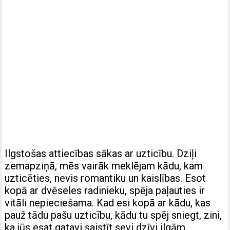
Ilgstošas attiecības sākas ar uzticību. Dziļi
zemapziņā, mēs vairāk meklējam kādu, kam
uzticēties, nevis romantiku un kaislības. Esot
kopā ar dvēseles radinieku, spēja paļauties ir
vitāli nepieciešama. Kad esi kopā ar kādu, kas
pauž tādu pašu uzticību, kādu tu spēj sniegt, zini,
ka jūs esat gatavi saistīt sevi dzīvi ilgām