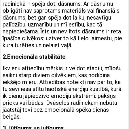
radiniekā ir spēja dot: dāsnums. Ar dāsnumu
obligāti nav saprotams materiāls vai finansiāls
dāsnums, bet gan spēja dot laiku, nesavtīgu
palīdzību, uzmanību un mīlestību, kad tā
nepieciešama. Īsts un neviltots dāsnums ir reta
īpašība cilvēkos: uztver to kā lielo laimestu, pie
kura turēties un nelaist vaļā.
2.Emocionāla stabilitāte
Ikvienu attiecību mērķis ir veidot stabili, mīlošu
saikni starp diviem cilvēkiem, kas nodibina
iekšējo mieru. Attiecības noteikti nav par to, ka
tu sevi iesaistītu haotiskā enerģiju kustībā, kurā
ik dienu jāpiedzīvo emociju ekstrēmi: pēkšņs
prieks vai bēdas. Dvēseles radiniekam nebūtu
jāatstāj tevi bez emocionālā spēka dienas
beigās.
3.Jūtīgums un jutīgums