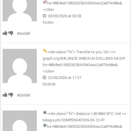
hs=88b8e615852625bb0063eac2a879c88e&
</cite>
30/05/2026 at 02:03
foizhn
Atbildēt
<cite class="fn">
Transfer to you. GO >>>
graph.org/BALANCE-36824-US-DOLLARS-04-24?
hs=88b8e615852625bb0063eac2a879c88e&
</cite>
22/06/2026 at 11:37
bhzbzk
Atbildēt
<cite class="fn">
Balance 1,824862 BTC. Get >>
telegra.ph/COMPENSATION-05-12-9?
hs=88b8e615852625bb0063eac2a879c88e&