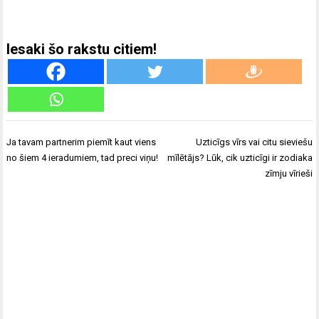
Iesaki šo rakstu citiem!
Ziņu
Ja tavam partnerim piemīt kaut viens
Uzticīgs vīrs vai citu sieviešu
izvēlne
no šiem 4 ieradumiem, tad preci viņu!
mīlētājs? Lūk, cik uzticīgi ir zodiaka
zīmju vīrieši