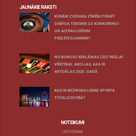
JAUNĀKIE RAKSTI
KURĀM ZODIAKA ZĪMĒM PIEMĪT
DABĪGA TIEKSME UZ KONKURENCI
UN AIZRAUJOŠIEM
PIEDZĪVOJUMIEM?
27 novembris, 2025
NO BONUSU REKLĀMAS LĪDZ REĀLAI
VĒRTĪBAI: AKCIJAS, KAS IR
AKTUĀLAS 2025. GADĀ
07 oktobris, 2025
KAS IR BEZRISKA LIKME SPORTA
TOTALIZATORĀ?
19 maijs, 2025
NOTEIKUMI
LIETOŠANA