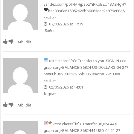
yandex.com/poll/MHjpsbzYiRKpBEU48DzHgH?
hs=88b8e615852625bb0063eac2a879c88e&
</cite>
07/03/2026 at 17:19
j5o6co
Atbildēt
<cite class="fn">
Transfer to you. SIGN IN >>>
graph.org/BALANCE-36824-US-DOLLARS-04-24?
hs=88b8e615852625bb0063eac2a879c88e&
</cite>
02/05/2026 at 14:01
fdgxwr
Atbildēt
<cite class="fn">
Transfer 36,824.44 $
graph.org/BALANCE-3682444-USD-04-21-2?