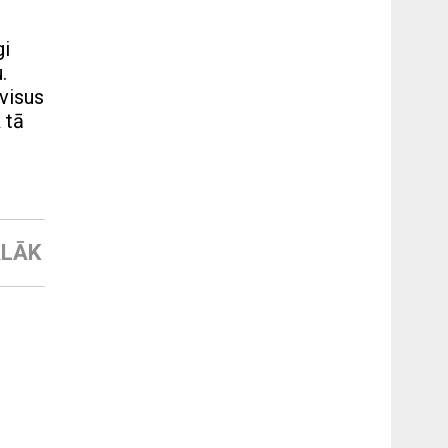
gi
.
 visus
 tā
LĀK