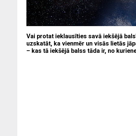
Vai protat ieklausīties savā iekšējā balsī
uzskatāt, ka vienmēr un visās lietās jā
– kas tā iekšējā balss tāda ir, no kuri