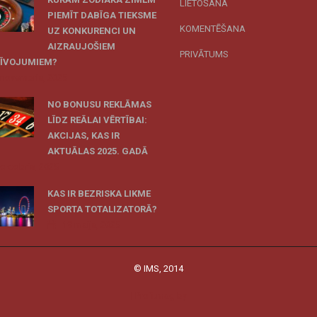
LIETOŠANA
PIEMĪT DABĪGA TIEKSME
KOMENTĒŠANA
UZ KONKURENCI UN
AIZRAUJOŠIEM
PRIVĀTUMS
ZĪVOJUMIEM?
 novembris, 2025
NO BONUSU REKLĀMAS
LĪDZ REĀLAI VĒRTĪBAI:
AKCIJAS, KAS IR
AKTUĀLAS 2025. GADĀ
 oktobris, 2025
KAS IR BEZRISKA LIKME
SPORTA TOTALIZATORĀ?
19 maijs, 2025
© IMS, 2014
|
Profitmag by