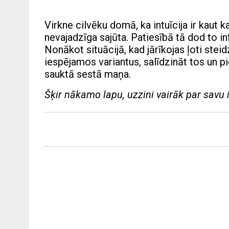
Virkne cilvēku domā, ka intuīcija ir kaut 
nevajadzīga sajūta. Patiesībā tā dod to i
Nonākot situācijā, kad jārīkojas ļoti stei
iespējamos variantus, salīdzināt tos un p
sauktā sestā maņa.
Šķir nākamo lapu, uzzini vairāk par savu in