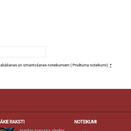
 glabāšanas un izmantošanas noteikumiem (
Privātuma noteikumi
).
*
ĀKIE RAKSTI
NOTEIKUMI
KURĀM ZODIAKA ZĪMĒM