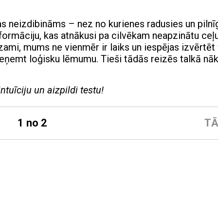
kas neizdibināms – nez no kurienes radusies un pilnī
nformāciju, kas atnākusi pa cilvēkam neapzinātu ceļu
dzami, mums ne vienmēr ir laiks un iespējas izvērtēt
ieņemt loģisku lēmumu. Tieši tādās reizēs talkā nāk
tuīciju un aizpildi testu!
1 no 2
TĀ