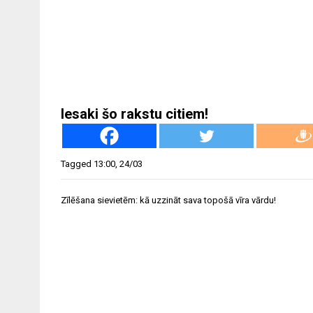
Iesaki šo rakstu citiem!
Tagged
13:00
,
24/03
Ziņu
Zīlēšana sievietēm: kā uzzināt sava topošā vīra vārdu!
izvēlne