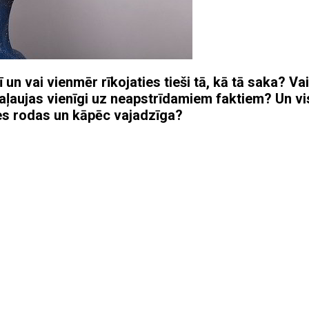
 un vai vienmēr rīkojaties tieši tā, kā tā saka? Vai
paļaujas vienīgi uz neapstrīdamiem faktiem? Un v
enes rodas un kāpēc vajadzīga?