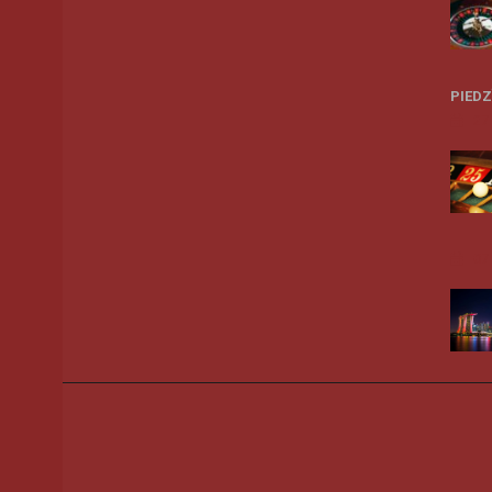
PIED
27
07