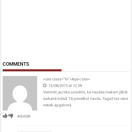
COMMENTS
<cite class="fn">Aija</cite>
13/08/2015 at 12:38
Vienmēr jau tika uzsvērts, ka naudas makam jābūt
sarkanā krāsā. Tā pievelkot naudu. Tagad tas vairs
netiek apgalvots.
Atbildēt