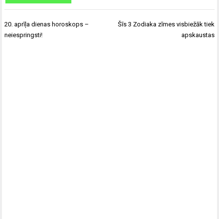
Ziņu
20. aprīļa dienas horoskops –
Šīs 3 Zodiaka zīmes visbiežāk tiek
izvēlne
neiespringsti!
apskaustas