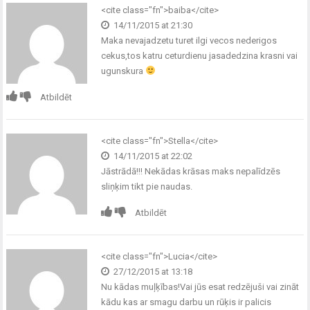
<cite class="fn">baiba</cite>
14/11/2015 at 21:30
Maka nevajadzetu turet ilgi vecos nederigos
cekus,tos katru ceturdienu jasadedzina krasni vai
ugunskura
Atbildēt
<cite class="fn">Stella</cite>
14/11/2015 at 22:02
Jāstrādā!!! Nekādas krāsas maks nepalīdzēs
sliņķim tikt pie naudas.
Atbildēt
<cite class="fn">Lucia</cite>
27/12/2015 at 13:18
Nu kādas muļķības!Vai jūs esat redzējuši vai zināt
kādu kas ar smagu darbu un rūķis ir palicis