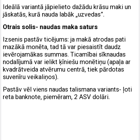
Ideālā variantā jāpielieto dažādu krāsu maki un
jāskatās, kurā nauda labāk „uzvedas”.
Otrais solis- naudas maka saturs
Izsenis pastāv ticējums: ja makā atrodas pati
mazākā monēta, tad tā var piesaistīt daudz
ievērojamākas summas. Ticamībai sīknaudas
nodalījumā var ielikt ķīniešu monētiņu (apaļa ar
kvadrātveida atvērumu centrā, tiek pārdotas
suvenīru veikaliņos).
Pastāv vēl viens naudas talismana variants- ļoti
reta banknote, piemēram, 2 ASV dolāri.