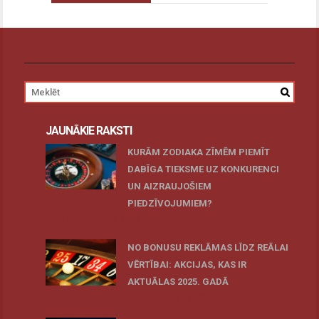
JAUNĀKIE RAKSTI
KURĀM ZODIAKA ZĪMĒM PIEMĪT
DABĪGA TIEKSME UZ KONKURENCI
UN AIZRAUJOŠIEM
PIEDZĪVOJUMIEM?
27 novembris, 2025
NO BONUSU REKLĀMAS LĪDZ REĀLAI
VĒRTĪBAI: AKCIJAS, KAS IR
AKTUĀLAS 2025. GADĀ
07 oktobris, 2025