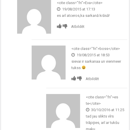
<cite class="fn">Eva</cite>
19/08/2015 at 17:13
es arī atceros,ka sarkanā krāsā!
Atbildēt
<cite class="fn">boss</cite>
19/08/2015 at 18:53
sievai ir sarkanaa un vienmeer
tukss
Atbildēt
<cite class="fn">es
te</cite>
30/10/2016 at 11:25
tad jau slikts vīrs
trāpijies, arī ar tukšu
maku