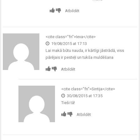
Atbildēt
<cite class="fn">Ieva</cite>
19/08/2015 at 17:13
Lai makā būtu nauda, ir kārtīgi jāstrādā, viss
pārējais ir pesteļi un tukša muldēšana
Atbildēt
<cite class="fn">Sintija</cite>
30/08/2015 at 17:35
Tieši tā!
Atbildēt