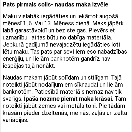
Pats pirmais solis- naudas maka izvēle
Maku vislabāk iegādāties un iekārtot augošā
mēnesī 1.,6. Vai 13. Mēness dienā. Maks jāpērk
labā garastāvoklī un bez steigas. Pievērsiet
uzmanību, lai tas būtu no dabīga materiāla.
Jebkurā gadījumā nevajadzētu iegādāties ļoti
lētu maku. Tas pats par sevi iemieso nabadzības
enerģiju, un lielām banknotēm gandrīz nav
iespējas tajā nonākt.
Naudas makam jābūt solīdam un stilīgam. Tajā
noteikti jābūt nodalījumiem sīknaudai un lielām
banknotēm. Patiesībā materiāls nemaz nav tik
svarīgs.
Īpaša nozīme piemīt maka krāsai.
Tam
noteikti jābūt zemes vai metāla tonī. Pie tādām
krāsām pieder dzeltenās, melnās, zaļās un zelta
variācijas.