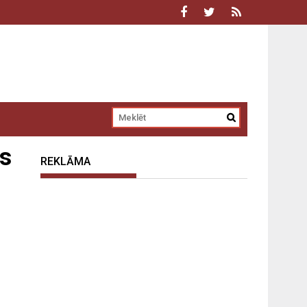
īs
REKLĀMA