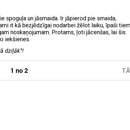
pie spoguļa un jāsmaida. Ir jāpierod pie smaida,
ami it kā bezjēdzīgai nodarbei žēlot laiku, īpaši tiem
am noskaņojumam. Protams, ļoti jācenšas, lai šis
o iekšienes.
ā dziļāk”!
1 no 2
TĀ