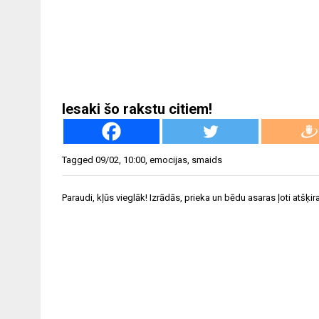
Iesaki šo rakstu citiem!
Tagged
09/02
,
10:00
,
emocijas
,
smaids
Ziņu
Paraudi, kļūs vieglāk! Izrādās, prieka un bēdu asaras ļoti atšķir
izvēlne