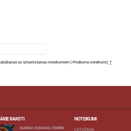
 glabāšanas un izmantošanas noteikumiem (
Privātuma noteikumi
).
*
ĀKIE RAKSTI
NOTEIKUMI
KURĀM ZODIAKA ZĪMĒM
LIETOŠANA