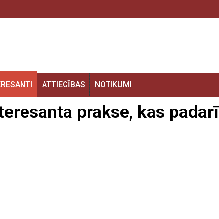
ERESANTI
ATTIECĪBAS
NOTIKUMI
nteresanta prakse, kas padar