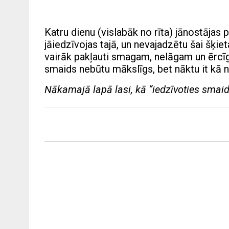
Katru dienu (vislabāk no rīta) jānostājas 
jāiedzīvojas tajā, un nevajadzētu šai šķiet
vairāk pakļauti smagam, nelāgam un ērcīg
smaids nebūtu mākslīgs, bet nāktu it kā n
Nākamajā lapā lasi, kā “iedzīvoties smaid