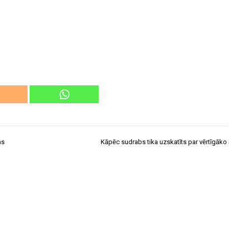
as
Kāpēc sudrabs tika uzskatīts par vērtīgāko