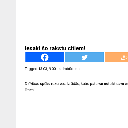
Iesaki šo rakstu citiem!
Tagged
13.03
,
9:00
,
sudrabūdens
Ziņu
Dzīvības spēku rezerves. Izrādās, katrs pats var noteikt savu e
izvēlne
līmeni!