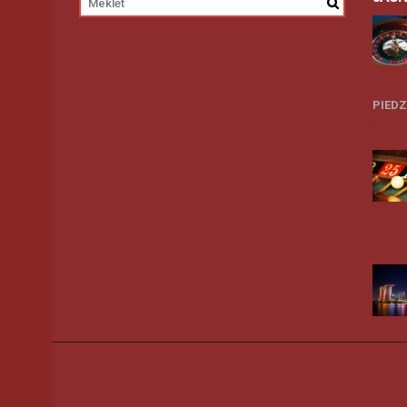
PIED
27
07