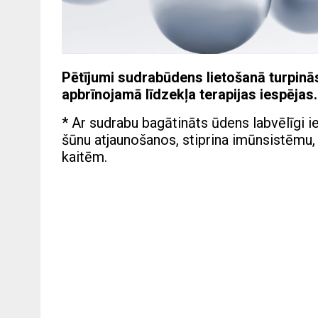
Pētījumi sudrabūdens lietošanā turpinās
apbrīnojamā līdzekļa terapijas iespējas.
* Ar sudrabu bagātināts ūdens labvēlīgi 
šūnu atjaunošanos, stiprina imūnsistēmu,
kaitēm.