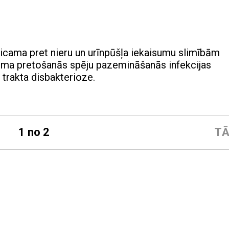
icama pret nieru un urīnpūšļa iekaisumu slimībām
rganisma pretošanās spēju pazemināšanās infekcijas
 trakta disbakterioze.
1 no 2
TĀ