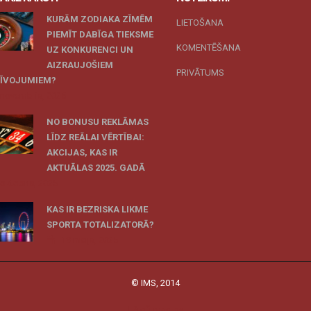
KURĀM ZODIAKA ZĪMĒM
LIETOŠANA
PIEMĪT DABĪGA TIEKSME
KOMENTĒŠANA
UZ KONKURENCI UN
AIZRAUJOŠIEM
PRIVĀTUMS
ZĪVOJUMIEM?
 novembris, 2025
NO BONUSU REKLĀMAS
LĪDZ REĀLAI VĒRTĪBAI:
AKCIJAS, KAS IR
AKTUĀLAS 2025. GADĀ
 oktobris, 2025
KAS IR BEZRISKA LIKME
SPORTA TOTALIZATORĀ?
19 maijs, 2025
© IMS, 2014
|
Profitmag by