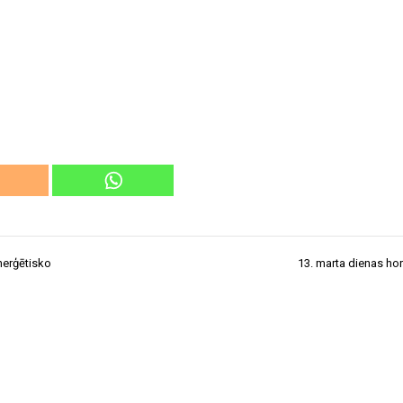
nerģētisko
13. marta dienas h