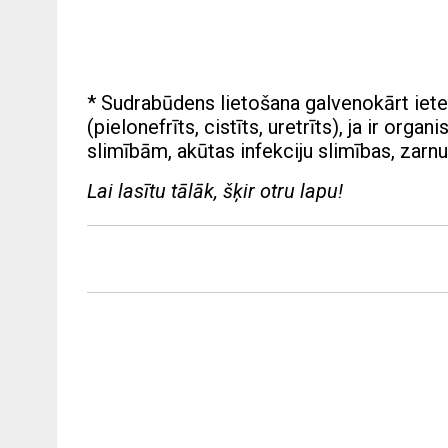
* Sudrabūdens lietošana galvenokārt iete
(pielonefrīts, cistīts, uretrīts), ja ir o
slimībām, akūtas infekciju slimības, zarnu
Lai lasītu tālāk, šķir otru lapu!