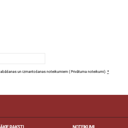
 glabāšanas un izmantošanas noteikumiem (
Privātuma noteikumi
).
*
ĀKIE RAKSTI
NOTEIKUMI