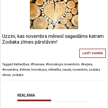
Uzzini, kas novembra mēnesī sagaidāms katram
Zodiaka zīmes pārstāvim!
LASĪT VAIRĀK
Tagged
#attiecības
,
#finanses
,
#horoskops novembrim
,
#karjera
,
#novembra
,
#zīmes
,
horoskops
,
mīlestība
,
nauda
,
novembris
,
zodiaka
zīmes
,
zodiaks
REKLĀMA