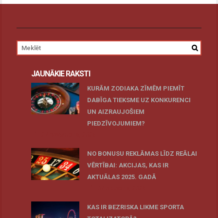
JAUNĀKIE RAKSTI
KURĀM ZODIAKA ZĪMĒM PIEMĪT
DABĪGA TIEKSME UZ KONKURENCI
UN AIZRAUJOŠIEM
PIEDZĪVOJUMIEM?
27 novembris, 2025
NO BONUSU REKLĀMAS LĪDZ REĀLAI
VĒRTĪBAI: AKCIJAS, KAS IR
AKTUĀLAS 2025. GADĀ
07 oktobris, 2025
KAS IR BEZRISKA LIKME SPORTA