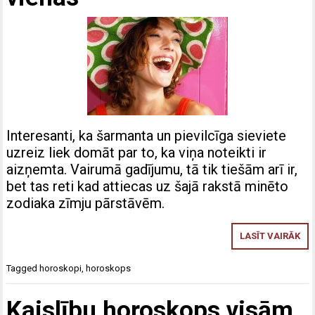
Interesanti, ka šarmanta un pievilcīga sieviete
uzreiz liek domāt par to, ka viņa noteikti ir
aizņemta. Vairumā gadījumu, tā tik tiešām arī ir,
bet tas reti kad attiecas uz šajā rakstā minēto
zodiaka zīmju pārstāvēm.
LASĪT VAIRĀK
Tagged
horoskopi
,
horoskops
Kaislību horoskops visām