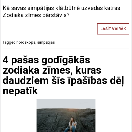
Kā savas simpātijas klātbūtnē uzvedas katras
Zodiaka zīmes pārstāvis?
LASĪT VAIRĀK
Tagged
horoskops
,
simpātijas
4 pašas godīgākās
zodiaka zīmes, kuras
daudziem šīs īpašības dēļ
nepatīk