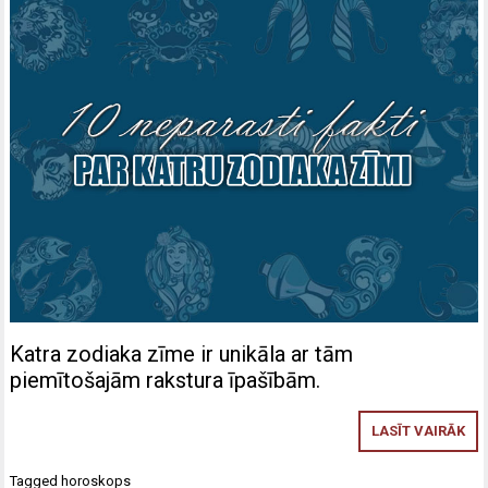
Katra zodiaka zīme ir unikāla ar tām
piemītošajām rakstura īpašībām.
LASĪT VAIRĀK
Tagged
horoskops