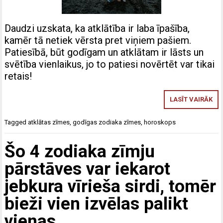
Daudzi uzskata, ka atklātība ir laba īpašība,
kamēr tā netiek vērsta pret viņiem pašiem.
Patiesībā, būt godīgam un atklātam ir lāsts un
svētība vienlaikus, jo to patiesi novērtēt var tikai
retais!
LASĪT VAIRĀK
Tagged
atklātas zīmes
,
godīgas zodiaka zīmes
,
horoskops
Šo 4 zodiaka zīmju
pārstāves var iekarot
jebkura vīrieša sirdi, tomēr
bieži vien izvēlas palikt
vienas