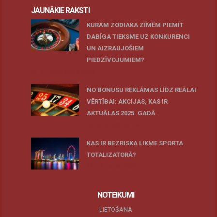
JAUNĀKIE RAKSTI
KURĀM ZODIAKA ZĪMĒM PIEMĪT
DABĪGA TIEKSME UZ KONKURENCI
UN AIZRAUJOŠIEM
PIEDZĪVOJUMIEM?
27 novembris, 2025
NO BONUSU REKLĀMAS LĪDZ REĀLAI
VĒRTĪBAI: AKCIJAS, KAS IR
AKTUĀLAS 2025. GADĀ
07 oktobris, 2025
KAS IR BEZRISKA LIKME SPORTA
TOTALIZATORĀ?
19 maijs, 2025
NOTEIKUMI
LIETOŠANA