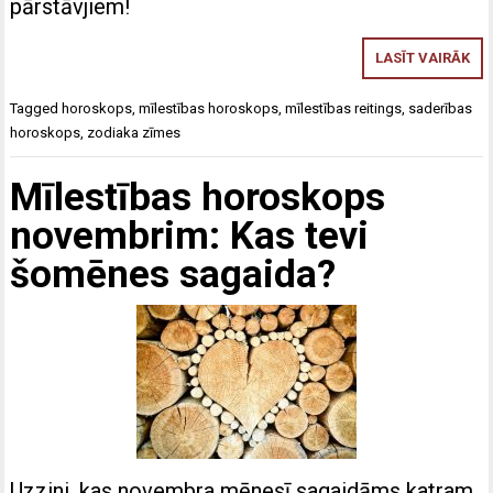
pārstāvjiem!
LASĪT VAIRĀK
Tagged
horoskops
,
mīlestības horoskops
,
mīlestības reitings
,
saderības
horoskops
,
zodiaka zīmes
Mīlestības horoskops
novembrim: Kas tevi
šomēnes sagaida?
Uzzini, kas novembra mēnesī sagaidāms katram