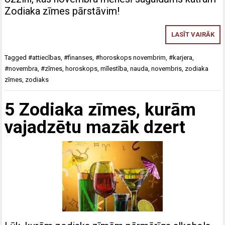
Zodiaka zīmes pārstāvim!
LASĪT VAIRĀK
Tagged
#attiecības
,
#finanses
,
#horoskops novembrim
,
#karjera
,
#novembra
,
#zīmes
,
horoskops
,
mīlestība
,
nauda
,
novembris
,
zodiaka
zīmes
,
zodiaks
5 Zodiaka zīmes, kurām
vajadzētu mazāk dzert