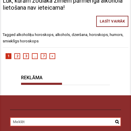
Lūk, kurām zodiaka zīmēm pārmērīga alkohola
lietošana nav ieteicama!
LASĪT VAIRĀK
Tagged
alkoholiķu horoskops
,
alkohols
,
dzeršana
,
horoskops
,
humors
,
smieklīgs horoskops
1
2
3
…
7
»
REKLĀMA