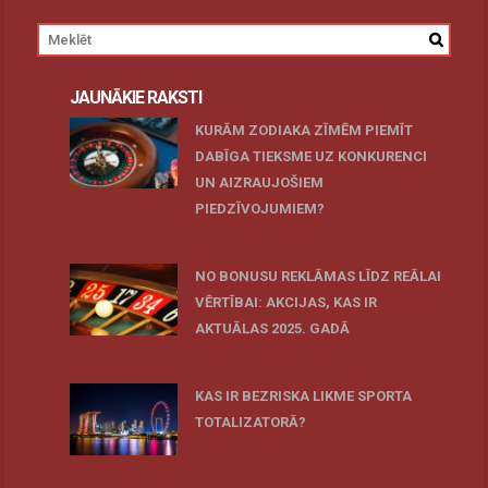
JAUNĀKIE RAKSTI
KURĀM ZODIAKA ZĪMĒM PIEMĪT
DABĪGA TIEKSME UZ KONKURENCI
UN AIZRAUJOŠIEM
PIEDZĪVOJUMIEM?
27 novembris, 2025
NO BONUSU REKLĀMAS LĪDZ REĀLAI
VĒRTĪBAI: AKCIJAS, KAS IR
AKTUĀLAS 2025. GADĀ
07 oktobris, 2025
KAS IR BEZRISKA LIKME SPORTA
TOTALIZATORĀ?
19 maijs, 2025