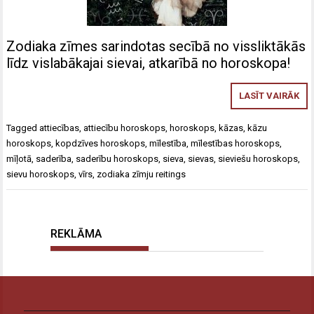
Zodiaka zīmes sarindotas secībā no vissliktākās
līdz vislabākajai sievai, atkarībā no horoskopa!
LASĪT VAIRĀK
Tagged
attiecības
,
attiecību horoskops
,
horoskops
,
kāzas
,
kāzu
horoskops
,
kopdzīves horoskops
,
mīlestība
,
mīlestības horoskops
,
mīļotā
,
saderība
,
saderību horoskops
,
sieva
,
sievas
,
sieviešu horoskops
,
sievu horoskops
,
vīrs
,
zodiaka zīmju reitings
REKLĀMA