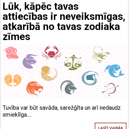
Lūk, kāpēc tavas
attiecības ir neveiksmīgas,
atkarībā no tavas zodiaka
zīmes
Tuvība var būt savāda, sarežģīta un arī nedaudz
smieklīga….
LASĪT VAIRĀK