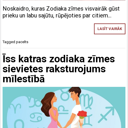
Noskaidro, kuras Zodiaka zīmes visvairāk gūst
prieku un labu sajūtu, rūpējoties par citiem…
LASĪT VAIRĀK
Tagged
pacelts
Īss katras zodiaka zīmes
sievietes raksturojums
mīlestībā