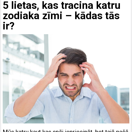
5 lietas, kas tracina katru
zodiaka zīmi – kādas tās
ir?
Mūs katru kaut kas spēj iepriecināt, bet tajā pašā