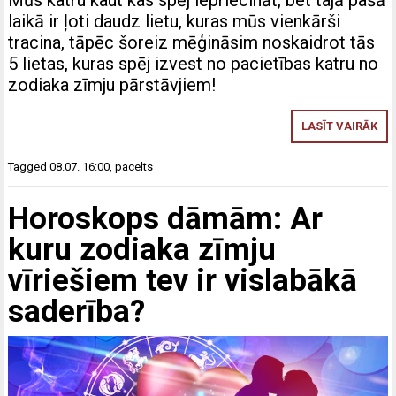
laikā ir ļoti daudz lietu, kuras mūs vienkārši
tracina, tāpēc šoreiz mēģināsim noskaidrot tās
5 lietas, kuras spēj izvest no pacietības katru no
zodiaka zīmju pārstāvjiem!
LASĪT VAIRĀK
Tagged
08.07. 16:00
,
pacelts
Horoskops dāmām: Ar
kuru zodiaka zīmju
vīriešiem tev ir vislabākā
saderība?