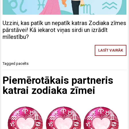
Uzzini, kas patīk un nepatīk katras Zodiaka zīmes
pārstāvei! Kā iekarot viņas sirdi un izrādīt
mīlestību?
LASĪT VAIRĀK
Tagged
pacelts
Piemērotākais partneris
katrai zodiaka zīmei