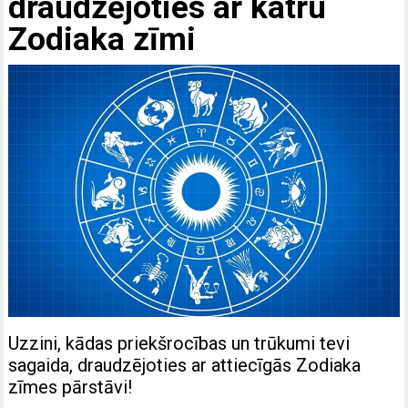
draudzējoties ar katru
Zodiaka zīmi
Uzzini, kādas priekšrocības un trūkumi tevi
sagaida, draudzējoties ar attiecīgās Zodiaka
zīmes pārstāvi!