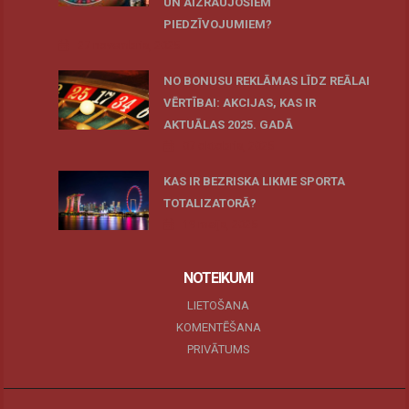
UN AIZRAUJOŠIEM
PIEDZĪVOJUMIEM?
27 novembris, 2025
NO BONUSU REKLĀMAS LĪDZ REĀLAI
VĒRTĪBAI: AKCIJAS, KAS IR
AKTUĀLAS 2025. GADĀ
07 oktobris, 2025
KAS IR BEZRISKA LIKME SPORTA
TOTALIZATORĀ?
19 maijs, 2025
NOTEIKUMI
LIETOŠANA
KOMENTĒŠANA
PRIVĀTUMS