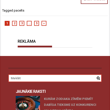
Tagged
pacelts
1
2
3
…
5
»
REKLĀMA
JAUNĀKIE RAKSTI
KURĀM ZODIAKA ZĪMĒM PIEMĪT
DABĪGA TIEKSME UZ KONKURENCI