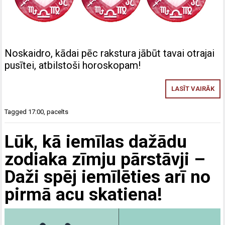
Noskaidro, kādai pēc rakstura jābūt tavai otrajai
pusītei, atbilstoši horoskopam!
LASĪT VAIRĀK
Tagged
17:00
,
pacelts
Lūk, kā iemīlas dažādu
zodiaka zīmju pārstāvji –
Daži spēj iemīlēties arī no
pirmā acu skatiena!