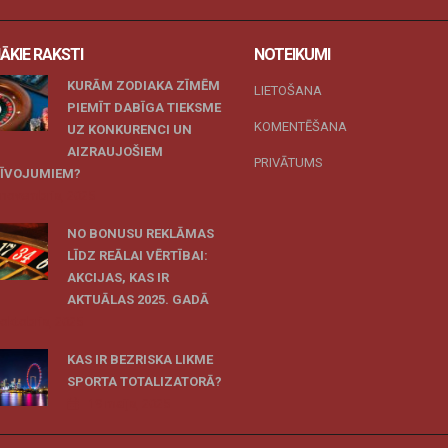
ĀKIE RAKSTI
NOTEIKUMI
KURĀM ZODIAKA ZĪMĒM
LIETOŠANA
PIEMĪT DABĪGA TIEKSME
KOMENTĒŠANA
UZ KONKURENCI UN
AIZRAUJOŠIEM
PRIVĀTUMS
ZĪVOJUMIEM?
 novembris, 2025
NO BONUSU REKLĀMAS
LĪDZ REĀLAI VĒRTĪBAI:
AKCIJAS, KAS IR
AKTUĀLAS 2025. GADĀ
 oktobris, 2025
KAS IR BEZRISKA LIKME
SPORTA TOTALIZATORĀ?
19 maijs, 2025