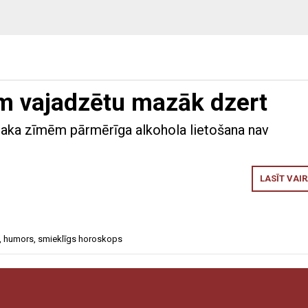
m vajadzētu mazāk dzert
iaka zīmēm pārmērīga alkohola lietošana nav
LASĪT VAI
,
humors
,
smieklīgs horoskops