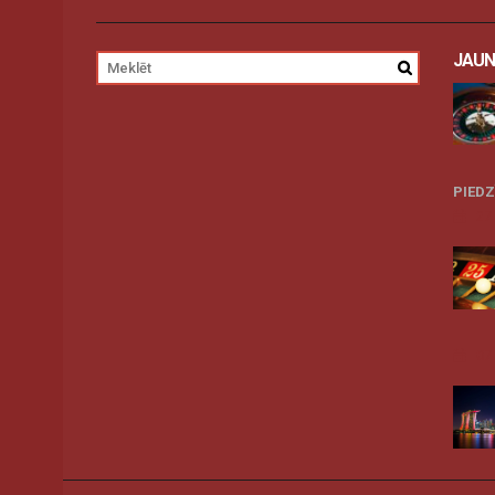
JAUN
PIED
27
07