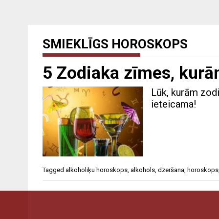
SMIEKLĪGS HOROSKOPS
5 Zodiaka zīmes, kurā
Lūk, kurām zod
ieteicama!
Tagged
alkoholiķu horoskops
,
alkohols
,
dzeršana
,
horoskops