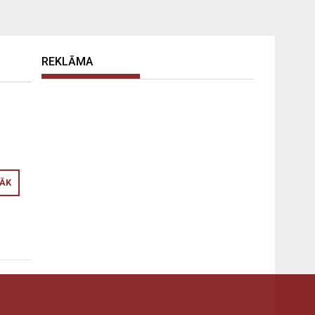
REKLĀMA
RĀK