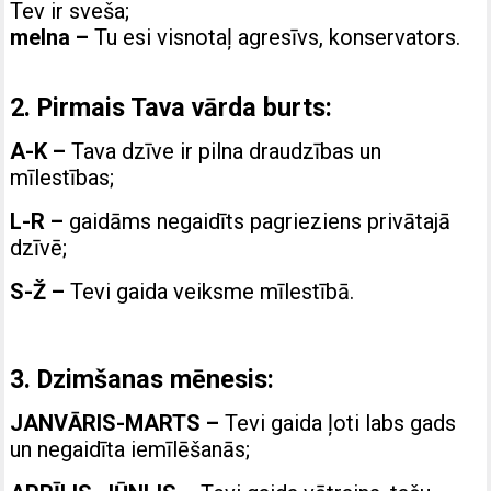
Tev ir sveša;
melna
–
Tu esi visnotaļ agresīvs, konservators.
2. Pirmais Tava vārda burts:
A-K –
Tava dzīve ir pilna draudzības un
mīlestības;
L-R –
gaidāms negaidīts pagrieziens privātajā
dzīvē;
S-Ž –
Tevi gaida veiksme mīlestībā.
3. Dzimšanas mēnesis:
JANVĀRIS-MARTS –
Tevi gaida ļoti labs gads
un negaidīta iemīlēšanās;