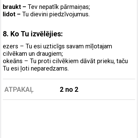
braukt –
Tev nepatīk pārmaiņas;
lidot –
Tu dievini piedzīvojumus.
8. Ko Tu izvēlējies:
ezers – Tu esi uzticīgs savam mīļotajam
cilvēkam un draugiem;
okeāns – Tu proti cilvēkiem dāvāt prieku, taču
Tu esi ļoti neparedzams.
ATPAKAĻ
2 no 2