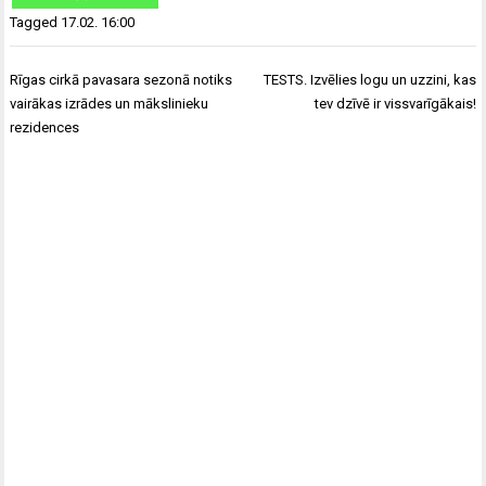
Tagged
17.02. 16:00
Ziņu
Rīgas cirkā pavasara sezonā notiks
TESTS. Izvēlies logu un uzzini, kas
izvēlne
vairākas izrādes un mākslinieku
tev dzīvē ir vissvarīgākais!
rezidences