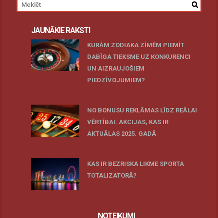
JAUNĀKIE RAKSTI
KURĀM ZODIAKA ZĪMĒM PIEMĪT
DABĪGA TIEKSME UZ KONKURENCI
UN AIZRAUJOŠIEM
PIEDZĪVOJUMIEM?
27 novembris, 2025
NO BONUSU REKLĀMAS LĪDZ REĀLAI
VĒRTĪBAI: AKCIJAS, KAS IR
AKTUĀLAS 2025. GADĀ
07 oktobris, 2025
KAS IR BEZRISKA LIKME SPORTA
TOTALIZATORĀ?
19 maijs, 2025
NOTEIKUMI