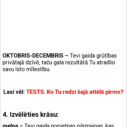
OKTOBRIS-DECEMBRIS –
Tevi gaida grūtības
privātajā dzīvē, taču gala rezultātā Tu atradīsi
savu īsto mīlestību.
Lasi vēl:
TESTS. Ko Tu redzi šajā attēlā pirmo?
4. Izvēlēties krāsu:
melna –
Tevi gaida nopietnas pārmaiņas, kas