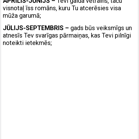
APRĪLIS-JŪNIJS –
Tevi gaida vētrains, taču
visnotaļ īss romāns, kuru Tu atcerēsies visa
mūža garumā;
JŪLIJS-SEPTEMBRIS –
gads būs veiksmīgs un
atnesīs Tev svarīgas pārmaiņas, kas Tevi pilnīgi
noteikti ietekmēs;