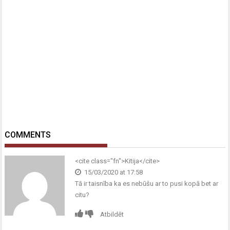
COMMENTS
<cite class="fn">Kitija</cite>
15/03/2020 at 17:58
Tā ir taisnība ka es nebūšu ar to pusi kopā bet ar
citu?
Atbildēt