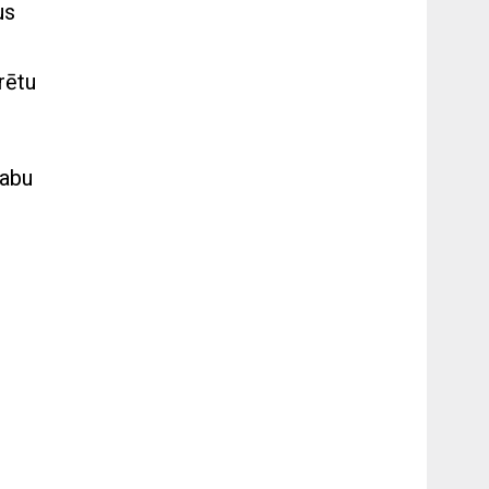
us
rētu
labu