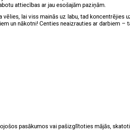
labotu attiecības ar jau esošajām paziņām.
a vēlies, lai viss mainās uz labu, tad koncentrējies u
iem un nākotni! Centies neaizrauties ar darbiem – t
tojošos pasākumos vai pašizglītoties mājās, skatot