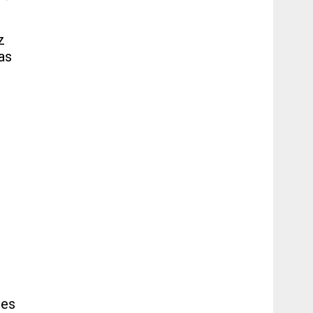
z
as
ies