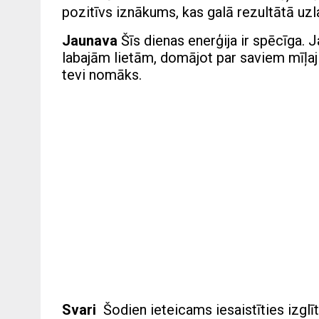
pozitīvs iznākums, kas galā rezultātā uz
Jaunava
Šīs dienas enerģija ir spēcīga. J
labajām lietām, domājot par saviem mīļaj
tevi nomāks.
Svari
Šodien ieteicams iesaistīties izglī