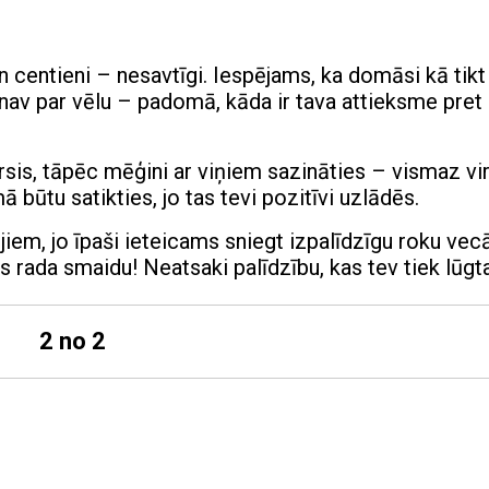
n centieni – nesavtīgi. Iespējams, ka domāsi kā tikt
 nav par vēlu – padomā, kāda ir tava attieksme pret
irsis, tāpēc mēģini ar viņiem sazināties – vismaz vir
 būtu satikties, jo tas tevi pozitīvi uzlādēs.
jiem, jo īpaši ieteicams sniegt izpalīdzīgu roku vec
rada smaidu! Neatsaki palīdzību, kas tev tiek lūgt
2 no 2