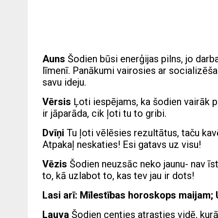
Auns
Šodien būsi enerģijas pilns, jo dar
līmenī. Panākumi vairosies ar socializēša
savu ideju.
Vērsis
Ļoti iespējams, ka šodien vairāk pi
ir jāparāda, cik ļoti tu to gribi.
Dvīņi
Tu ļoti vēlēsies rezultātus, taču ka
Atpakaļ neskaties! Esi gatavs uz visu!
Vēzis
Šodien neuzsāc neko jaunu- nav īs
to, kā uzlabot to, kas tev jau ir dots!
Lasi arī:
Mīlestības horoskops maijam; 
Lauva
Šodien centies atrasties vidē, kurā