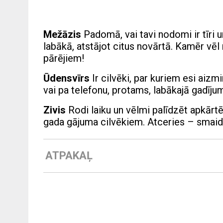
Mežāzis
Padomā, vai tavi nodomi ir tīri u
labākā, atstājot citus novārtā. Kamēr vēl
pārējiem!
Ūdensvīrs
Ir cilvēki, par kuriem esi aizm
vai pa telefonu, protams, labākajā gadījumā
Zivis
Rodi laiku un vēlmi palīdzēt apkārtē
gada gājuma cilvēkiem. Atceries – smaids 
ATPAKAĻ