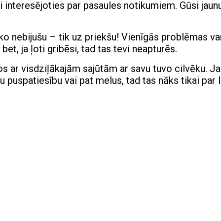
i interesējoties par pasaules notikumiem. Gūsi jaun
ko nebijušu – tik uz priekšu! Vienīgās problēmas va
, ja ļoti gribēsi, tad tas tevi neapturēs.
ītos ar visdziļākajām sajūtām ar savu tuvo cilvēku. Ja
ītu puspatiesību vai pat melus, tad tas nāks tikai par 