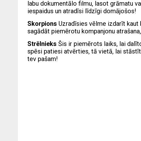
labu dokumentālo filmu, lasot grāmatu va
iespaidus un atradīsi līdzīgi domājošos!
Skorpions
Uzradīsies vēlme izdarīt kaut 
sagādāt piemērotu kompanjonu atrašana, bet
Strēlnieks
Šis ir piemērots laiks, lai dal
spēsi patiesi atvērties, tā vietā, lai stāst
tev pašam!