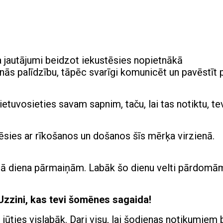
ba jautājumi beidzot iekustēsies nopietnākā
nās palīdzību, tāpēc svarīgi komunicēt un pavēstīt 
etuvosieties savam sapnim, taču, lai tas notiktu, te
vēsies ar rīkošanos un došanos šīs mērķa virzienā.
tā diena pārmaiņām. Labāk šo dienu velti pārdomā
Uzzini, kas tevi šomēnes sagaida!
 jūties vislabāk. Dari visu, lai šodienas notikumiem 