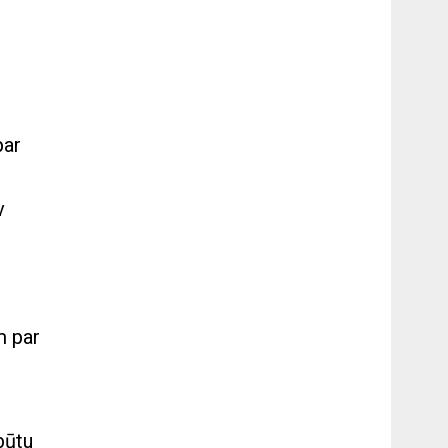
par
v
m par
būtu