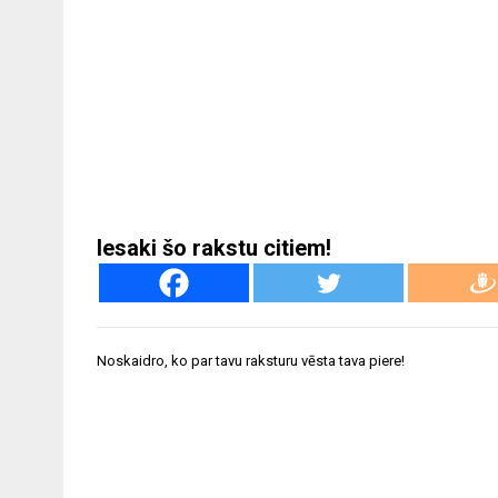
Iesaki šo rakstu citiem!
Ziņu
Noskaidro, ko par tavu raksturu vēsta tava piere!
izvēlne