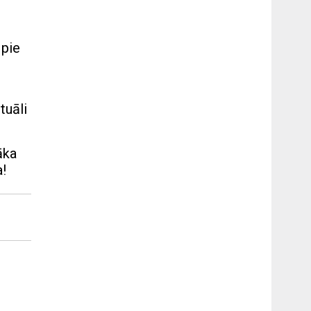
 pie
tuāli
āka
a!