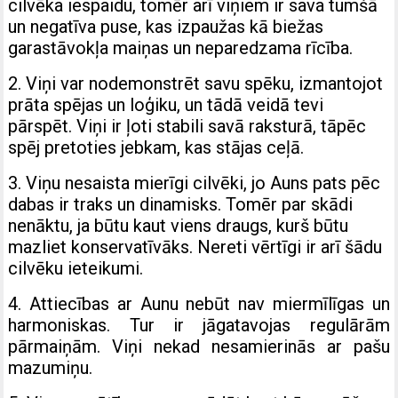
cilvēka iespaidu, tomēr arī viņiem ir sava tumšā
un negatīva puse, kas izpaužas kā biežas
garastāvokļa maiņas un neparedzama rīcība.
2. Viņi var nodemonstrēt savu spēku, izmantojot
prāta spējas un loģiku, un tādā veidā tevi
pārspēt. Viņi ir ļoti stabili savā raksturā, tāpēc
spēj pretoties jebkam, kas stājas ceļā.
3. Viņu nesaista mierīgi cilvēki, jo Auns pats pēc
dabas ir traks un dinamisks. Tomēr par skādi
nenāktu, ja būtu kaut viens draugs, kurš būtu
mazliet konservatīvāks. Nereti vērtīgi ir arī šādu
cilvēku ieteikumi.
4. Attiecības ar Aunu nebūt nav miermīlīgas un
harmoniskas. Tur ir jāgatavojas regulārām
pārmaiņām. Viņi nekad nesamierinās ar pašu
mazumiņu.