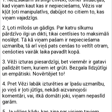
kad viņam kaut kas ir nepieciešams, Vēzis var
kļūt ļoti manipulatīvs, dabūjot no citiem to, kas
viņam vajadzīgs.
2. Ļoti mīlošs un gādīgs. Par katru sīkumu
pārdzīvo ilgi un dikti, tikai centīsies to maksimāli
noslēpt. Tā kā viņam pašam ir nepieciešama
uzmanība, tā arī viņš pats cenšas to veltīt otram,
cenšoties vairāk laika pavadīt kopā.
3. Vēži izturas piesardzīgi, bet vienmēr ir gatavi
palīdzēt tiem, kuriem iet grūti. Bezgala līdzjūtīgi
un empātiski. Novērtējiet to!
4. Pret Vēzi labāk izturēties ar īpašu uzmanību,
jo viņš ir ļoti jūtīgs, nekādi aizvainojoši
komentāri, vai, itkā domāti joki, viņam nepaslīd
garām.
5. Ja vēlies kādu, kas zina par visiem taviem