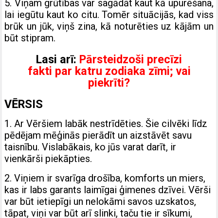
5. Viņam grūtības var sagādāt kaut kā upurēšana,
lai iegūtu kaut ko citu. Tomēr situācijās, kad viss
brūk un jūk, viņš zina, kā noturēties uz kājām un
būt stipram.
Lasi arī:
Pārsteidzoši precīzi
fakti par katru zodiaka zīmi; vai
piekrīti?
VĒRSIS
1. Ar Vēršiem labāk nestrīdēties. Šie cilvēki līdz
pēdējam mēģinās pierādīt un aizstāvēt savu
taisnību. Vislabākais, ko jūs varat darīt, ir
vienkārši piekāpties.
2. Viņiem ir svarīga drošība, komforts un miers,
kas ir labs garants laimīgai ģimenes dzīvei. Vērši
var būt ietiepīgi un nelokāmi savos uzskatos,
tāpat, viņi var būt arī slinki, taču tie ir sīkumi,