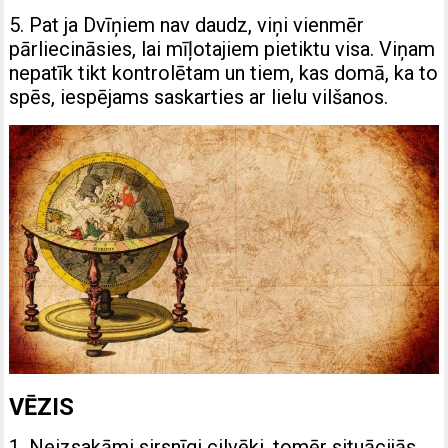
5. Pat ja Dvīņiem nav daudz, viņi vienmēr
pārliecināsies, lai mīļotajiem pietiktu visa. Viņam
nepatīk tikt kontrolētam un tiem, kas domā, ka to
spēs, iespējams saskarties ar lielu vilšanos.
VĒZIS
1. Neizsakāmi sirsnīgi cilvēki, tomēr situācijās,