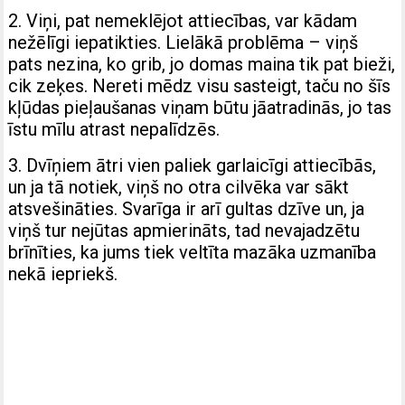
2. Viņi, pat nemeklējot attiecības, var kādam
nežēlīgi iepatikties. Lielākā problēma – viņš
pats nezina, ko grib, jo domas maina tik pat bieži,
cik zeķes. Nereti mēdz visu sasteigt, taču no šīs
kļūdas pieļaušanas viņam būtu jāatradinās, jo tas
īstu mīlu atrast nepalīdzēs.
3. Dvīņiem ātri vien paliek garlaicīgi attiecībās,
un ja tā notiek, viņš no otra cilvēka var sākt
atsvešināties. Svarīga ir arī gultas dzīve un, ja
viņš tur nejūtas apmierināts, tad nevajadzētu
brīnīties, ka jums tiek veltīta mazāka uzmanība
nekā iepriekš.