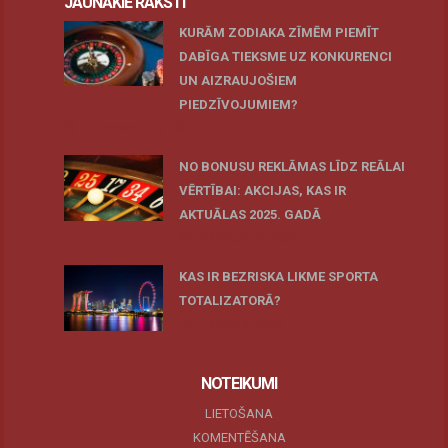
JAUNĀKIE RAKSTI
KURĀM ZODIAKA ZĪMĒM PIEMĪT
DABĪGA TIEKSME UZ KONKURENCI
UN AIZRAUJOŠIEM
PIEDZĪVOJUMIEM?
27 novembris, 2025
NO BONUSU REKLĀMAS LĪDZ REĀLAI
VĒRTĪBAI: AKCIJAS, KAS IR
AKTUĀLAS 2025. GADĀ
07 oktobris, 2025
KAS IR BEZRISKA LIKME SPORTA
TOTALIZATORĀ?
19 maijs, 2025
NOTEIKUMI
LIETOŠANA
KOMENTĒŠANA