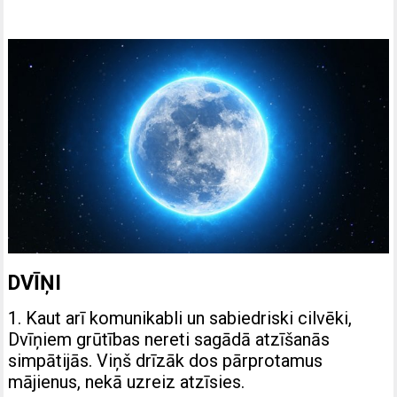
DVĪŅI
1. Kaut arī komunikabli un sabiedriski cilvēki,
Dvīņiem grūtības nereti sagādā atzīšanās
simpātijās. Viņš drīzāk dos pārprotamus
mājienus, nekā uzreiz atzīsies.