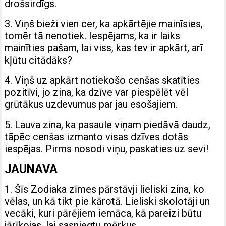
drošsirdīgs.
3. Viņš bieži vien cer, ka apkārtējie mainīsies,
tomēr tā nenotiek. Iespējams, ka ir laiks
mainīties pašam, lai viss, kas tev ir apkārt, arī
kļūtu citādāks?
4. Viņš uz apkārt notiekošo cenšas skatīties
pozitīvi, jo zina, ka dzīve var piespēlēt vēl
grūtākus uzdevumus par jau esošajiem.
5. Lauva zina, ka pasaule viņam piedāvā daudz,
tāpēc cenšas izmanto visas dzīves dotās
iespējas. Pirms nosodi viņu, paskaties uz sevi!
JAUNAVA
1. Šīs Zodiaka zīmes pārstāvji lieliski zina, ko
vēlas, un kā tikt pie kārotā. Lieliski skolotāji un
vecāki, kuri pārējiem iemāca, kā pareizi būtu
jārīkojas, lai sasniegtu mērķus.