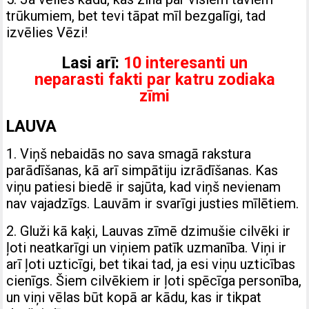
trūkumiem, bet tevi tāpat mīl bezgalīgi, tad
izvēlies Vēzi!
Lasi arī:
10 interesanti un
neparasti fakti par katru zodiaka
zīmi
LAUVA
1. Viņš nebaidās no sava smagā rakstura
parādīšanas, kā arī simpātiju izrādīšanas. Kas
viņu patiesi biedē ir sajūta, kad viņš nevienam
nav vajadzīgs. Lauvām ir svarīgi justies mīlētiem.
2. Gluži kā kaķi, Lauvas zīmē dzimušie cilvēki ir
ļoti neatkarīgi un viņiem patīk uzmanība. Viņi ir
arī ļoti uzticīgi, bet tikai tad, ja esi viņu uzticības
cienīgs. Šiem cilvēkiem ir ļoti spēcīga personība,
un viņi vēlas būt kopā ar kādu, kas ir tikpat