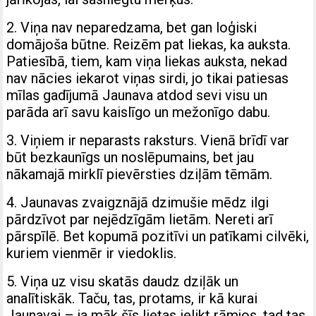
2. Viņa nav neparedzama, bet gan loģiski
domājoša būtne. Reizēm pat liekas, ka auksta.
Patiesībā, tiem, kam viņa liekas auksta, nekad
nav nācies iekarot viņas sirdi, jo tikai patiesas
mīlas gadījumā Jaunava atdod sevi visu un
parāda arī savu kaislīgo un mežonīgo dabu.
3. Viņiem ir neparasts raksturs. Vienā brīdī var
būt bezkaunīgs un noslēpumains, bet jau
nākamajā mirklī pievērsties dziļām tēmām.
4. Jaunavas zvaigznājā dzimušie mēdz ilgi
pārdzīvot par nejēdzīgām lietām. Nereti arī
pārspīlē. Bet kopumā pozitīvi un patīkami cilvēki,
kuriem vienmēr ir viedoklis.
5. Viņa uz visu skatās daudz dziļāk un
analītiskāk. Taču, tas, protams, ir kā kurai
Jaunavai – ja māk šīs lietas ielikt rāmjos, tad tas