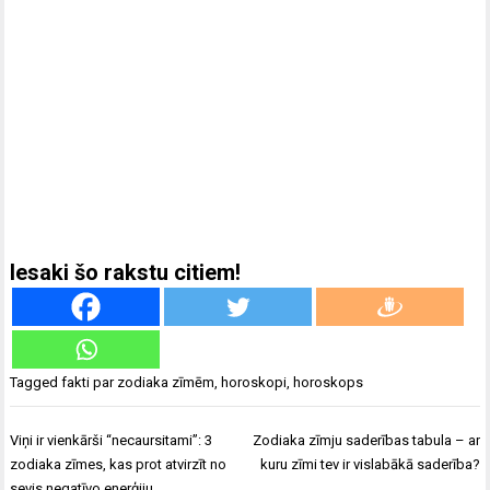
Iesaki šo rakstu citiem!
Tagged
fakti par zodiaka zīmēm
,
horoskopi
,
horoskops
Ziņu
Viņi ir vienkārši “necaursitami”: 3
Zodiaka zīmju saderības tabula – ar
izvēlne
zodiaka zīmes, kas prot atvirzīt no
kuru zīmi tev ir vislabākā saderība?
sevis negatīvo enerģiju