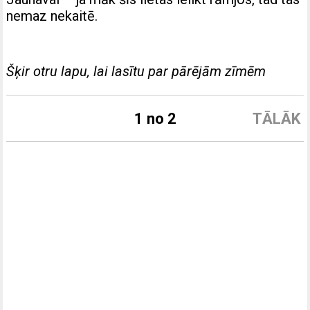
nemaz nekaitē.
Šķir otru lapu, lai lasītu par pārējām zīmēm
1 no 2
TĀLĀK