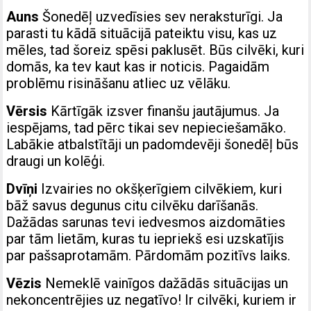
Auns
Šonedēļ uzvedīsies sev neraksturīgi. Ja
parasti tu kādā situācijā pateiktu visu, kas uz
mēles, tad šoreiz spēsi paklusēt. Būs cilvēki, kuri
domās, ka tev kaut kas ir noticis. Pagaidām
problēmu risināšanu atliec uz vēlāku.
Vērsis
Kārtīgāk izsver finanšu jautājumus. Ja
iespējams, tad pērc tikai sev nepieciešamāko.
Labākie atbalstītāji un padomdevēji šonedēļ būs
draugi un kolēģi.
Dvīņi
Izvairies no okšķerīgiem cilvēkiem, kuri
bāž savus degunus citu cilvēku darīšanās.
Dažādas sarunas tevi iedvesmos aizdomāties
par tām lietām, kuras tu iepriekš esi uzskatījis
par pašsaprotamām. Pārdomām pozitīvs laiks.
Vēzis
Nemeklē vainīgos dažādās situācijas un
nekoncentrējies uz negatīvo! Ir cilvēki, kuriem ir