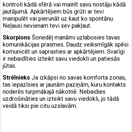
kontroli kādā sfērā vai mainīt savu nostāju kādā
jautājumā. Apkārtējiem būs grūti ar tevi
manipulēt vai pierunāt uz kaut ko spontānu.
Neļausi nevienam tevi sev pakļaut.
Skorpions
Šonedēļ manāmi uzlabosies tavas
komunikācijas prasmes. Daudz veiksmīgāk spēsi
komunicēt un saprasties ar apkārtējiem. Svarīgi
ir nebaidīties izteikt savu viedokli un patiesās
jūtas.
Strēlnieks
Ja izkāpsi no savas komforta zonas,
tas iepazīsies ar jaunām paziņām, kuru kontakts
noderēs turpmākajā nākotnē. Nebaidies
uzdrošināties un izteikt savu viedokli, jo tādā
veidā tiksi pie citu uzslavām.