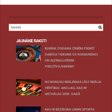
JAUNĀKIE RAKSTI
KURĀM ZODIAKA ZĪMĒM PIEMĪT
DABĪGA TIEKSME UZ KONKURENCI
UN AIZRAUJOŠIEM
PIEDZĪVOJUMIEM?
27 novembris, 2025
NO BONUSU REKLĀMAS LĪDZ REĀLAI
VĒRTĪBAI: AKCIJAS, KAS IR
AKTUĀLAS 2025. GADĀ
07 oktobris, 2025
KAS IR BEZRISKA LIKME SPORTA