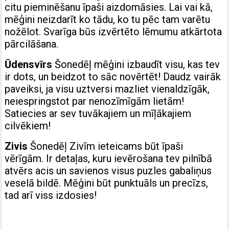
citu pieminēšanu īpaši aizdomāsies. Lai vai kā,
mēģini neizdarīt ko tādu, ko tu pēc tam varētu
nožēlot. Svarīga būs izvērtēto lēmumu atkārtota
pārcilāšana.
Ūdensvīrs
Šonedēļ mēģini izbaudīt visu, kas tev
ir dots, un beidzot to sāc novērtēt! Daudz vairāk
paveiksi, ja visu uztversi mazliet vienaldzīgāk,
neiespringstot par nenozīmīgām lietām!
Satiecies ar sev tuvākajiem un mīļākajiem
cilvēkiem!
Zivis
Šonedēļ Zivīm ieteicams būt īpaši
vērīgām. Ir detaļas, kuru ievērošana tev pilnībā
atvērs acis un savienos visus puzles gabaliņus
veselā bildē. Mēģini būt punktuāls un precīzs,
tad arī viss izdosies!