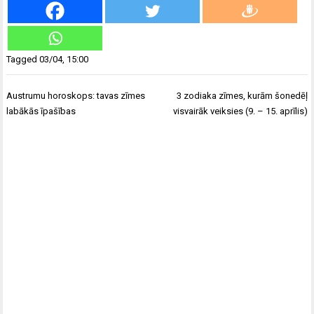
Tagged
03/04
,
15:00
Ziņu
Austrumu horoskops: tavas zīmes
3 zodiaka zīmes, kurām šonedēļ
izvēlne
labākās īpašības
visvairāk veiksies (9. – 15. aprīlis)