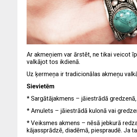
Ar akmeņiem var ārstēt, ne tikai veicot ī
valkājot tos ikdienā.
Uz ķermeņa ir tradicionālas akmeņu valkāš
Sievietēm
* Sargātājakmens – jāiestrādā gredzenā, 
* Amulets – jāiestrādā kulonā vai gredzen
* Veiksmes akmens – nēsā jebkurā redzam
kājassprādzē, diadēmā, piespraudē. Ja tas