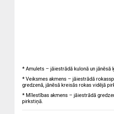
* Amulets – jāiestrādā kulonā un jānēsā ķ
* Veiksmes akmens – jāiestrādā rokasspr
gredzenā, jānēsā kreisās rokas vidējā pir
* Mīlestības akmens – jāiestrādā gredzen
pirkstiņā.