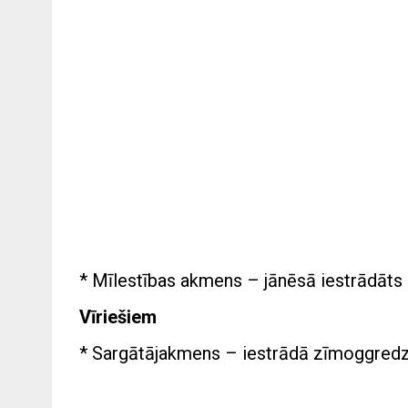
* Mīlestības akmens – jānēsā iestrādāts 
Vīriešiem
* Sargātājakmens – iestrādā zīmoggredze