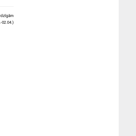
ardzīgām
.-02.04.)