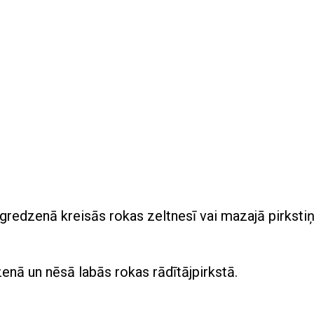
gredzenā kreisās rokas zeltnesī vai mazajā pirkstiņ
nā un nēsā labās rokas rādītājpirkstā.