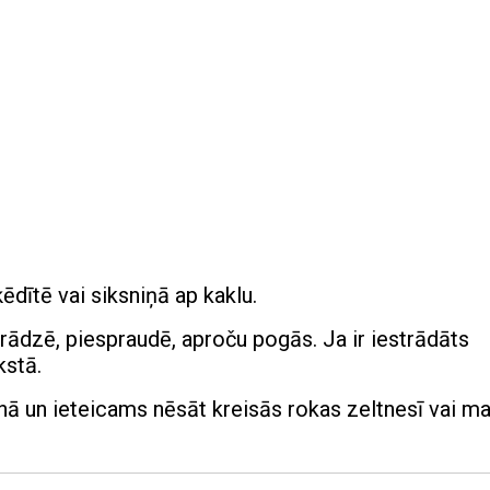
ēdītē vai siksniņā ap kaklu.
ādzē, piespraudē, aproču pogās. Ja ir iestrādāts
kstā.
ā un ieteicams nēsāt kreisās rokas zeltnesī vai m