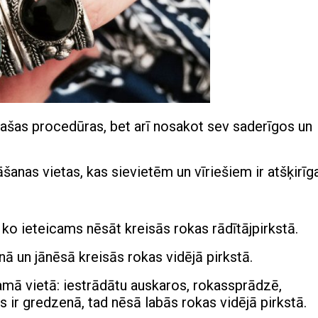
pašas procedūras, bet arī nosakot sev saderīgos un
anas vietas, kas sievietēm un vīriešiem ir atšķirīg
ko ieteicams nēsāt kreisās rokas rādītājpirkstā.
ā un jānēsā kreisās rokas vidējā pirkstā.
ā vietā: iestrādātu auskaros, rokassprādzē,
 ir gredzenā, tad nēsā labās rokas vidējā pirkstā.