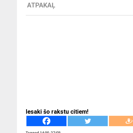
ATPAKAĻ
Iesaki šo rakstu citiem!
Tagged
14:00
,
27/03