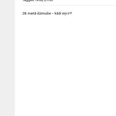
Ziņu
28. martā dzimušie – kādi viņi ir?!
izvēlne