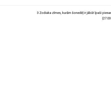
3 Zodiaka zīmes, kurām šonedēļ ir jābūt īpaši pies
(27.03