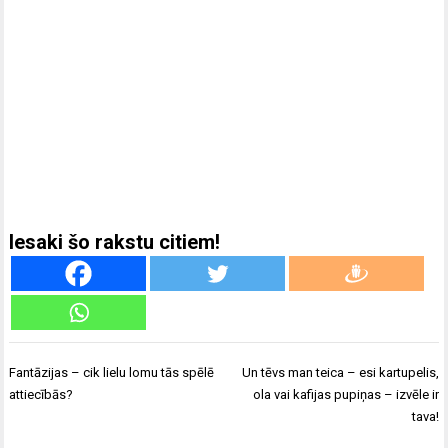
Iesaki šo rakstu citiem!
Ziņu
Fantāzijas – cik lielu lomu tās spēlē
Un tēvs man teica – esi kartupelis,
izvēlne
attiecībās?
ola vai kafijas pupiņas – izvēle ir
tava!