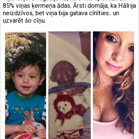
85% viņas ķermeņa ādas. Ārsti domāja, ka Hālrija
neizdzīvos, bet viņa bija gatava cīnīties.. un
uzvarēt šo cīņu.