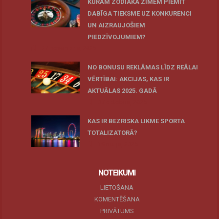
KURĀM ZODIAKA ZĪMĒM PIEMĪT
DABĪGA TIEKSME UZ KONKURENCI
UN AIZRAUJOŠIEM
PIEDZĪVOJUMIEM?
27 novembris, 2025
NO BONUSU REKLĀMAS LĪDZ REĀLAI
VĒRTĪBAI: AKCIJAS, KAS IR
AKTUĀLAS 2025. GADĀ
07 oktobris, 2025
KAS IR BEZRISKA LIKME SPORTA
TOTALIZATORĀ?
19 maijs, 2025
NOTEIKUMI
LIETOŠANA
KOMENTĒŠANA
PRIVĀTUMS