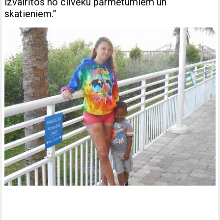
izvairītos no cilvēku pārmetumiem un
skatieniem.”