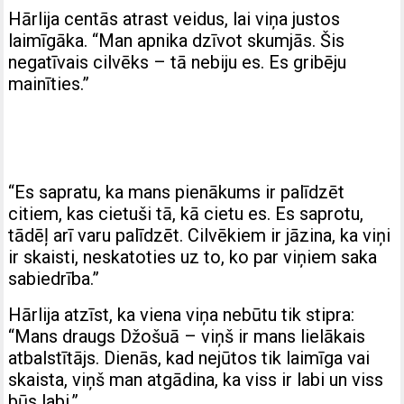
Hārlija centās atrast veidus, lai viņa justos
laimīgāka. “Man apnika dzīvot skumjās. Šis
negatīvais cilvēks – tā nebiju es. Es gribēju
mainīties.”
“Es sapratu, ka mans pienākums ir palīdzēt
citiem, kas cietuši tā, kā cietu es. Es saprotu,
tādēļ arī varu palīdzēt. Cilvēkiem ir jāzina, ka viņi
ir skaisti, neskatoties uz to, ko par viņiem saka
sabiedrība.”
Hārlija atzīst, ka viena viņa nebūtu tik stipra:
“Mans draugs Džošuā – viņš ir mans lielākais
atbalstītājs. Dienās, kad nejūtos tik laimīga vai
skaista, viņš man atgādina, ka viss ir labi un viss
būs labi.”