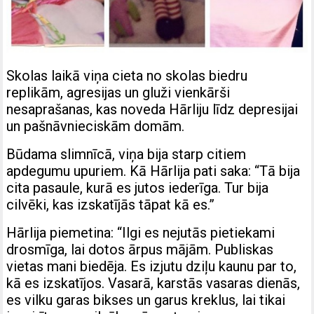
Skolas laikā viņa cieta no skolas biedru
replikām, agresijas un gluži vienkārši
nesaprašanas, kas noveda Hārliju līdz depresijai
un pašnāvnieciskām domām.
Būdama slimnīcā, viņa bija starp citiem
apdegumu upuriem. Kā Hārlija pati saka: “Tā bija
cita pasaule, kurā es jutos iederīga. Tur bija
cilvēki, kas izskatījās tāpat kā es.”
Hārlija piemetina: “Ilgi es nejutās pietiekami
drosmīga, lai dotos ārpus mājām. Publiskas
vietas mani biedēja. Es izjutu dziļu kaunu par to,
kā es izskatījos. Vasarā, karstās vasaras dienās,
es vilku garas bikses un garus kreklus, lai tikai