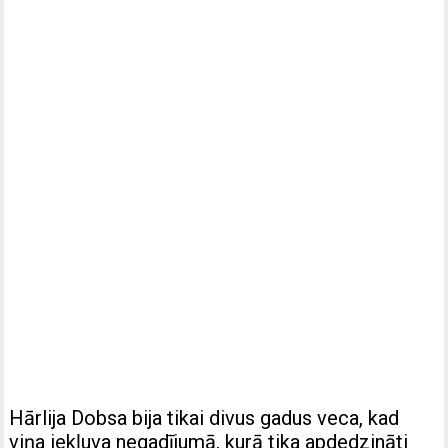
Hārlija Dobsa bija tikai divus gadus veca, kad
viņa iekļuva negadījumā, kurā tika apdedzināti