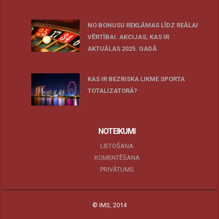
27 novembris, 2025
NO BONUSU REKLĀMAS LĪDZ REĀLAI
VĒRTĪBAI: AKCIJAS, KAS IR
AKTUĀLAS 2025. GADĀ
07 oktobris, 2025
KAS IR BEZRISKA LIKME SPORTA
TOTALIZATORĀ?
19 maijs, 2025
NOTEIKUMI
LIETOŠANA
KOMENTĒŠANA
PRIVĀTUMS
© IMS, 2014