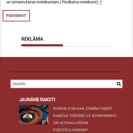
un izmantošanas noteikumiem (
Privātuma noteikumi
).
*
REKLĀMA
JAUNĀKIE RAKSTI
KURĀM ZODIAKA ZĪMĒM PIEMĪT
DABĪGA TIEKSME UZ KONKURENCI
UN AIZRAUJOŠIEM
PIEDZĪVOJUMIEM?