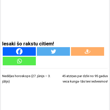
Iesaki šo rakstu citiem!
Ziņu
Nedēļas horoskops (27. jūnijs – 3.
45 atziņas par dzīvi no 95 gadus
izvēlne
jūlijs)
veca kunga- tās tevi iedvesmos!