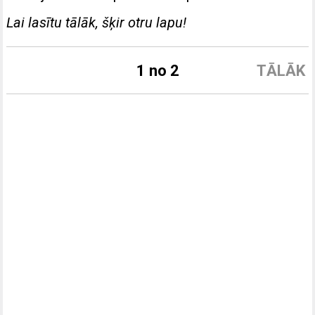
Lai lasītu tālāk, šķir otru lapu!
1 no 2
TĀLĀK