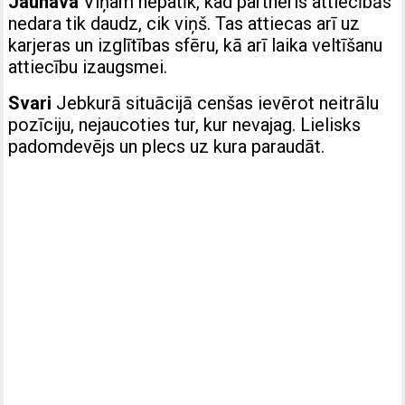
Jaunava
Viņam nepatīk, kad partneris attiecībās
nedara tik daudz, cik viņš. Tas attiecas arī uz
karjeras un izglītības sfēru, kā arī laika veltīšanu
attiecību izaugsmei.
Svari
Jebkurā situācijā cenšas ievērot neitrālu
pozīciju, nejaucoties tur, kur nevajag. Lielisks
padomdevējs un plecs uz kura paraudāt.