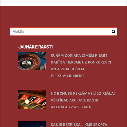
JAUNĀKIE RAKSTI
KURĀM ZODIAKA ZĪMĒM PIEMĪT
DABĪGA TIEKSME UZ KONKURENCI
UN AIZRAUJOŠIEM
PIEDZĪVOJUMIEM?
27 novembris, 2025
NO BONUSU REKLĀMAS LĪDZ REĀLAI
VĒRTĪBAI: AKCIJAS, KAS IR
AKTUĀLAS 2025. GADĀ
07 oktobris, 2025
KAS IR BEZRISKA LIKME SPORTA