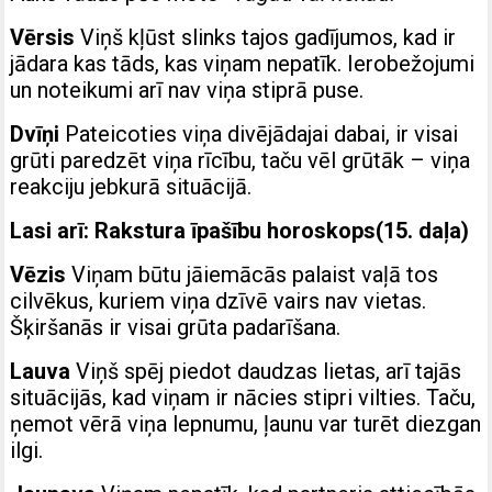
Vērsis
Viņš kļūst slinks tajos gadījumos, kad ir
jādara kas tāds, kas viņam nepatīk. Ierobežojumi
un noteikumi arī nav viņa stiprā puse.
Dvīņi
Pateicoties viņa divējādajai dabai, ir visai
grūti paredzēt viņa rīcību, taču vēl grūtāk – viņa
reakciju jebkurā situācijā.
Lasi arī:
Rakstura īpašību horoskops(15. daļa)
Vēzis
Viņam būtu jāiemācās palaist vaļā tos
cilvēkus, kuriem viņa dzīvē vairs nav vietas.
Šķiršanās ir visai grūta padarīšana.
Lauva
Viņš spēj piedot daudzas lietas, arī tajās
situācijās, kad viņam ir nācies stipri vilties. Taču,
ņemot vērā viņa lepnumu, ļaunu var turēt diezgan
ilgi.