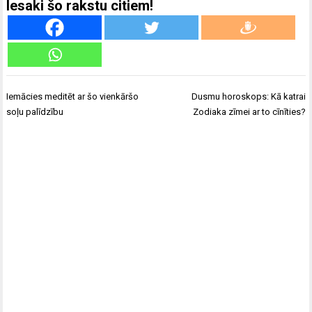
Iesaki šo rakstu citiem!
Ziņu
Iemācies meditēt ar šo vienkāršo
Dusmu horoskops: Kā katrai
izvēlne
soļu palīdzību
Zodiaka zīmei ar to cīnīties?