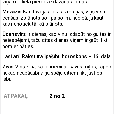
viņām ir liela pieredze dažādās jomās.
Mežāzis
Kad tuvojas lielas izmaiņas, viņš visu
cenšas izplānots soli pa solim, necieš, ja kaut
kas nenotiek tā, kā plānots.
Ūdensvīrs
Ir dienas, kad viņu izdabūt no gultas ir
neiespējami, taču citas dienas viņam ir grūti likt
nomierināties.
Lasi arī:
Rakstura īpašību horoskops – 16. daļa
Zivis
Viņš zina, kā iepriecināt savus mīļos, tāpēc
nekad neapšaubi viņa spēju citiem likt justies
labi.
ATPAKAĻ
2 no 2