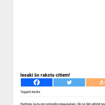
Iesaki šo rakstu citiem!
Tagged
atpūta
Ziņu
Pazīmes, ka tu esi nobriedis pieaugušais. Cik no tām atbilst te