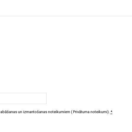
 glabāšanas un izmantošanas noteikumiem (
Privātuma noteikumi
).
*