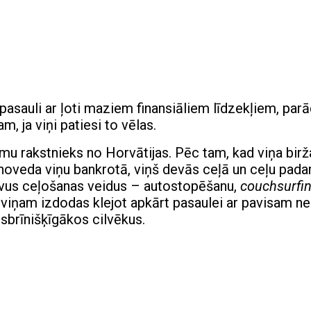
pasauli ar ļoti maziem finansiāliem līdzekļiem, parā
, ja viņi patiesi to vēlas.
mu rakstnieks no Horvātijas. Pēc tam, kad viņa birž
 noveda viņu bankrotā, viņš devās ceļā un ceļu padar
īvus ceļošanas veidus – autostopēšanu,
couchsurfi
viņam izdodas klejot apkārt pasaulei ar pavisam nel
sbrīnišķīgākos cilvēkus.