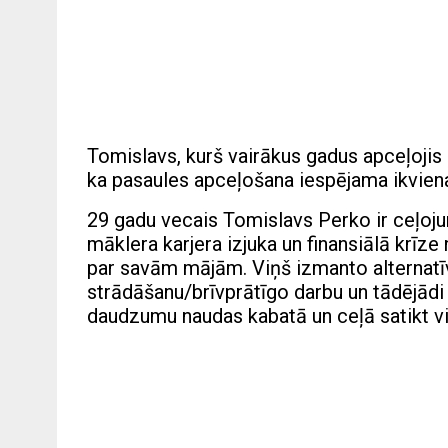
Tomislavs, kurš vairākus gadus apceļojis 
ka pasaules apceļošana iespējama ikvienam
29 gadu vecais Tomislavs Perko ir ceļoju
māklera karjera izjuka un finansiālā krīze
par savām mājām. Viņš izmanto alternat
strādāšanu/brīvprātīgo darbu un tādējādi 
daudzumu naudas kabatā un ceļā satikt vi