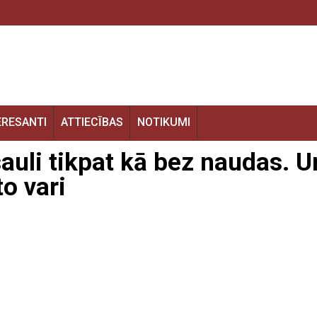
ERESANTI
ATTIECĪBAS
NOTIKUMI
sauli tikpat kā bez naudas. U
to vari