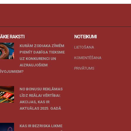
ĀKIE RAKSTI
NOTEIKUMI
KURĀM ZODIAKA ZĪMĒM
LIETOŠANA
PIEMĪT DABĪGA TIEKSME
KOMENTĒŠANA
UZ KONKURENCI UN
AIZRAUJOŠIEM
PRIVĀTUMS
ZĪVOJUMIEM?
 novembris, 2025
NO BONUSU REKLĀMAS
LĪDZ REĀLAI VĒRTĪBAI:
AKCIJAS, KAS IR
AKTUĀLAS 2025. GADĀ
 oktobris, 2025
KAS IR BEZRISKA LIKME