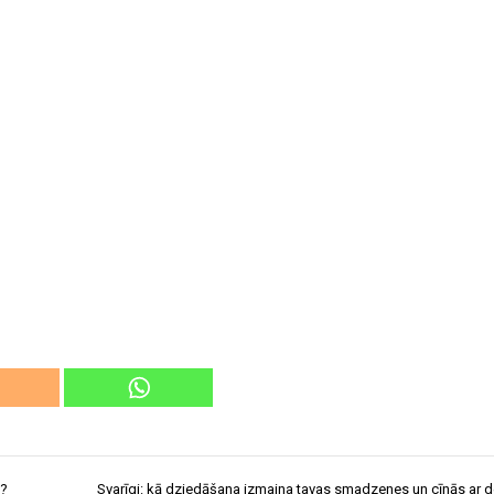
v?
Svarīgi: kā dziedāšana izmaina tavas smadzenes un cīnās ar d