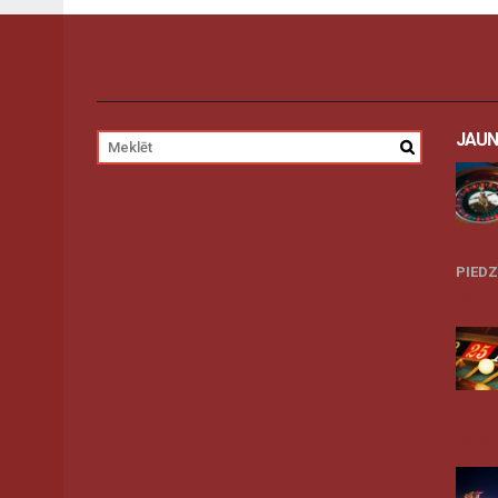
JAUN
PIED
27
07