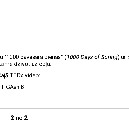
u “1000 pavasara dienas” (
1000 Days of Spring
) un
ozīmē dzīvot uz ceļa.
 šajā TEDx video:
vmHGAshi8
2 no 2