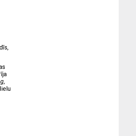
dīs,
as
īja
ng
,
ielu