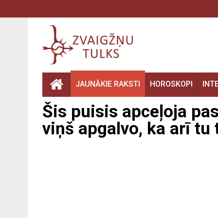
JAUNĀKIE RAKSTI
HOROSKOPI
INT
Šis puisis apceļoja pa
viņš apgalvo, ka arī tu 