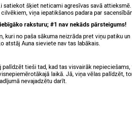
 satiekot šķiet neticami agresīvas savā attieksmē.
 ar cilvēkiem, viņa iepatikšanos padara par sacensībā
riebīgāko raksturu; #1 nav nekāds pārsteigums!
m, kuri no paša sākuma neizrāda pret viņu patiku un
ko atstāj Auna sieviete nav tas labākais.
 palīdzēt tieši tad, kad tas visvairāk nepieciešams,
 visnepiemērotākajā laikā. Jā, viņa vēlas palīdzēt, t
gadījumā nevajadzētu darīt.