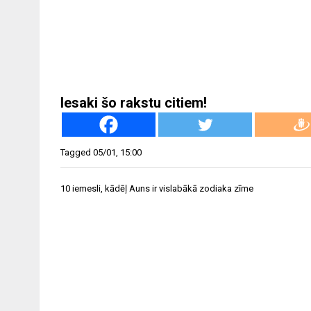
Iesaki šo rakstu citiem!
Tagged
05/01
,
15:00
Ziņu
10 iemesli, kādēļ Auns ir vislabākā zodiaka zīme
izvēlne