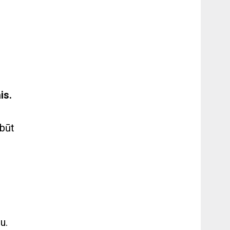
is.
 būt
u.