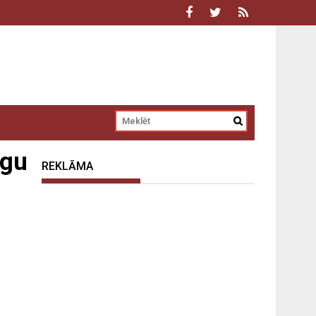
īgu
REKLĀMA