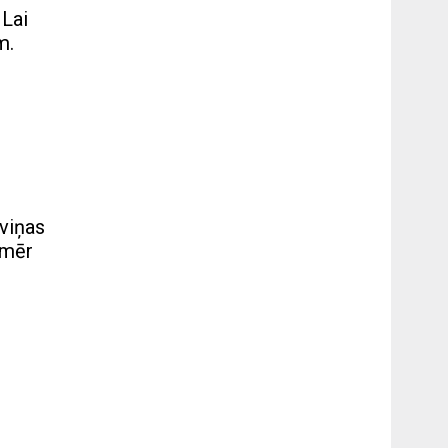
 Lai
m.
 viņas
omēr