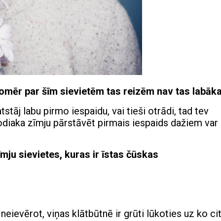
omēr par šīm sievietēm tas reizēm nav tas labāka
atstāj labu pirmo iespaidu, vai tieši otrādi, tad tev
 Zodiaka zīmju pārstāvēt pirmais iespaids dažiem var
mju sievietes, kuras ir īstas čūskas
neievērot, viņas klātbūtnē ir grūti lūkoties uz ko cit