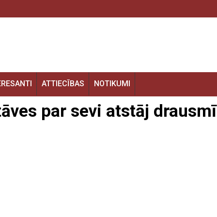
ERESANTI
ATTIECĪBAS
NOTIKUMI
āves par sevi atstāj drausm