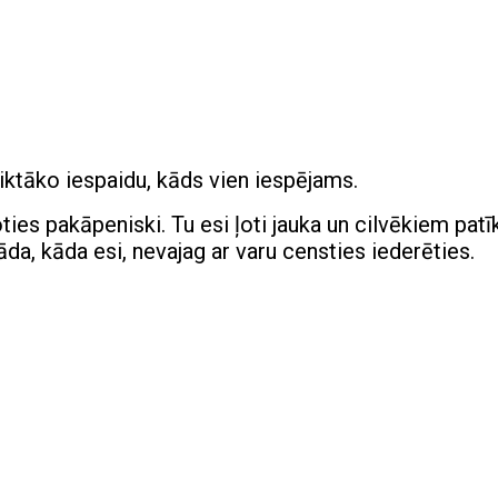
liktāko iespaidu, kāds vien iespējams.
ties pakāpeniski. Tu esi ļoti jauka un cilvēkiem patī
tāda, kāda esi, nevajag ar varu censties iederēties.