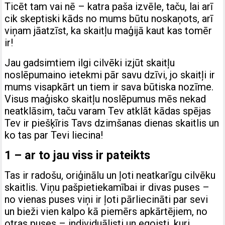
Ticēt tam vai nē – katra paša izvēle, taču, lai arī
cik skeptiski kāds no mums būtu noskaņots, arī
viņam jāatzīst, ka skaitļu maģijā kaut kas tomēr
ir!
Jau gadsimtiem ilgi cilvēki izjūt skaitļu
noslēpumaino ietekmi pār savu dzīvi, jo skaitļi ir
mums visapkārt un tiem ir sava būtiska nozīme.
Visus maģisko skaitļu noslēpumus mēs nekad
neatklāsim, taču varam Tev atklāt kādas spējas
Tev ir piešķīris Tavs dzimšanas dienas skaitlis un
ko tas par Tevi liecina!
1 – ar to jau viss ir pateikts
Tas ir radošu, oriģinālu un ļoti neatkarīgu cilvēku
skaitlis. Viņu pašpietiekamībai ir divas puses –
no vienas puses viņi ir ļoti pārliecināti par sevi
un bieži vien kalpo kā piemērs apkārtējiem, no
otras puses – individuālisti un egoisti, kuri