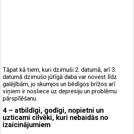
Tāpat kā tiem, kuri dzimuši 2. datumā, arī 3.
datumā dzimušo jūtīgā daba var novest līdz
galējībām, jo skumjos un bēdīgos brīžos arī
viņiem ir nosliece uz depresiju un problēmu
pārspīlēšanu.
4 – atbildīgi, godīgi, nopietni un
uzticami cilvēki, kuri nebaidās no
izaicinājumiem