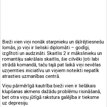
Bieži vien viņi nonāk starpnieku un šķīrējtiesnešu
lomās, jo viņi ir lieliski diplomāti – godīgi,
izglītoti un audzināti. Skaitlis 2 ir mākslinieku un
romantiķu sakrālais skaitlis, šie cilvēki ļoti labi
strādā komandā, taču tajā pat laikā viņi nevēlas
uzņemties iniciatīvu un viņiem noteikti nepatīk
atrasties uzmanības centrā.
Viņu pārmērīgā kautrība bieži vien ir lielākais
klupšanas akmens dažādu problēmu risināšanā,
bet otra viņu jūtīgā rakstura galējība ir tieksme
uz depresiju.