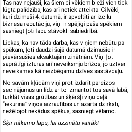
Tas nav nejauši, ka šiem cilvēkiem bieži vien tiek
lūgta palīdzība, kas arī netiek atteikta. Cilvēki,
kuri dzimuši 4. datumā, ir apveltīti ar izcilu
biznesa reputāciju, viņi ir spējīgi paša spēkiem
sasniegt ļoti labu stāvokli sabiedrībā.
Liekas, ka nav tāda darba, kas viņiem nebūtu pa
spēkam, ļoti daudzi šajā datumā dzimušie ir
pievērsušies eksaktajām zinātnēm. Viņi ļoti
saprātīgi izturas arī neveiksmju brīžos, jo uztver
neveiksmes kā neizbēgamu dzīves sastāvdaļu.
No savām kļūdām viņi prot izdarīt pareizos
secinājumus un līdz ar to izmantot tos savā labā,
turklāt visas grūtības un šķēršļi viņu ceļā
“iekurina” viņos aizrautības un azarta dzirksti,
nežēlojot nekādus spēkus, sasniegt vēlamo.
Šķir nākamo lapu, lai uzzinātu vairāk!