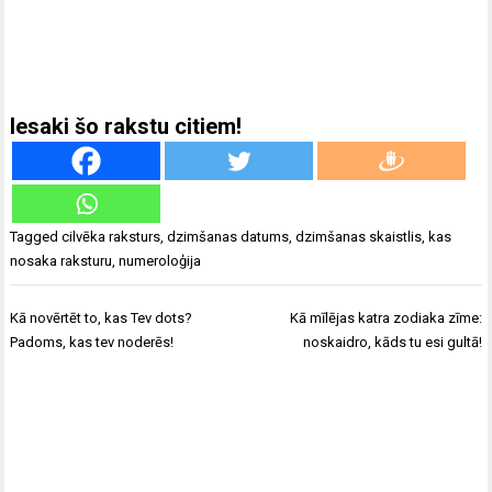
Iesaki šo rakstu citiem!
Tagged
cilvēka raksturs
,
dzimšanas datums
,
dzimšanas skaistlis
,
kas
nosaka raksturu
,
numeroloģija
Ziņu
Kā novērtēt to, kas Tev dots?
Kā mīlējas katra zodiaka zīme:
izvēlne
Padoms, kas tev noderēs!
noskaidro, kāds tu esi gultā!