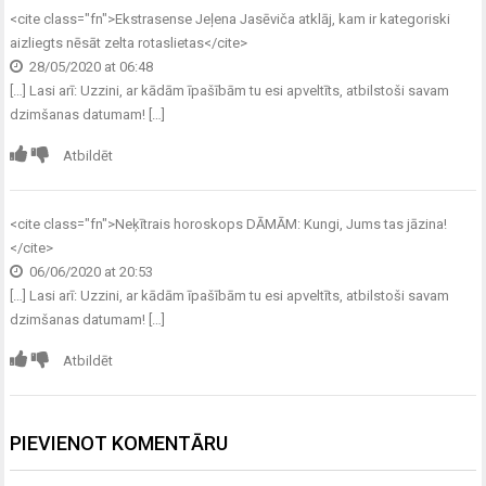
<cite class="fn">
Ekstrasense Jeļena Jasēviča atklāj, kam ir kategoriski
aizliegts nēsāt zelta rotaslietas
</cite>
28/05/2020 at 06:48
[…] Lasi arī: Uzzini, ar kādām īpašībām tu esi apveltīts, atbilstoši savam
dzimšanas datumam! […]
Atbildēt
<cite class="fn">
Neķītrais horoskops DĀMĀM: Kungi, Jums tas jāzina!
</cite>
06/06/2020 at 20:53
[…] Lasi arī: Uzzini, ar kādām īpašībām tu esi apveltīts, atbilstoši savam
dzimšanas datumam! […]
Atbildēt
PIEVIENOT KOMENTĀRU