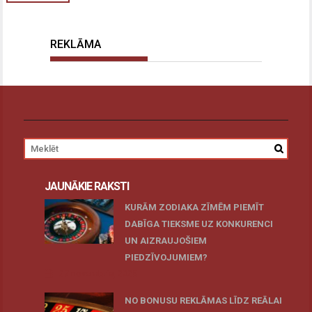
REKLĀMA
JAUNĀKIE RAKSTI
KURĀM ZODIAKA ZĪMĒM PIEMĪT
DABĪGA TIEKSME UZ KONKURENCI
UN AIZRAUJOŠIEM
PIEDZĪVOJUMIEM?
27 novembris, 2025
NO BONUSU REKLĀMAS LĪDZ REĀLAI