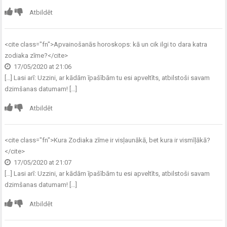
Atbildēt
<cite class="fn">
Apvainošanās horoskops: kā un cik ilgi to dara katra
zodiaka zīme?
</cite>
17/05/2020 at 21:06
[…] Lasi arī: Uzzini, ar kādām īpašībām tu esi apveltīts, atbilstoši savam
dzimšanas datumam! […]
Atbildēt
<cite class="fn">
Kura Zodiaka zīme ir visļaunākā, bet kura ir vismīļākā?
</cite>
17/05/2020 at 21:07
[…] Lasi arī: Uzzini, ar kādām īpašībām tu esi apveltīts, atbilstoši savam
dzimšanas datumam! […]
Atbildēt