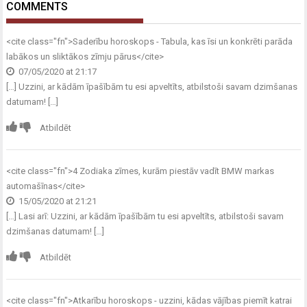
COMMENTS
<cite class="fn">
Saderību horoskops - Tabula, kas īsi un konkrēti parāda
labākos un sliktākos zīmju pārus
</cite>
07/05/2020 at 21:17
[…] Uzzini, ar kādām īpašībām tu esi apveltīts, atbilstoši savam dzimšanas
datumam! […]
Atbildēt
<cite class="fn">
4 Zodiaka zīmes, kurām piestāv vadīt BMW markas
automašīnas
</cite>
15/05/2020 at 21:21
[…] Lasi arī: Uzzini, ar kādām īpašībām tu esi apveltīts, atbilstoši savam
dzimšanas datumam! […]
Atbildēt
<cite class="fn">
Atkarību horoskops - uzzini, kādas vājības piemīt katrai