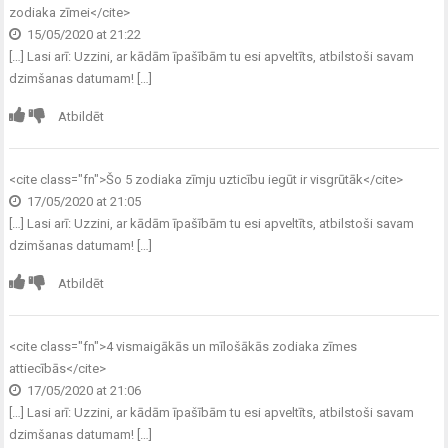
zodiaka zīmei
</cite>
15/05/2020 at 21:22
[…] Lasi arī: Uzzini, ar kādām īpašībām tu esi apveltīts, atbilstoši savam
dzimšanas datumam! […]
Atbildēt
<cite class="fn">
Šo 5 zodiaka zīmju uzticību iegūt ir visgrūtāk
</cite>
17/05/2020 at 21:05
[…] Lasi arī: Uzzini, ar kādām īpašībām tu esi apveltīts, atbilstoši savam
dzimšanas datumam! […]
Atbildēt
<cite class="fn">
4 vismaigākās un mīlošākās zodiaka zīmes
attiecībās
</cite>
17/05/2020 at 21:06
[…] Lasi arī: Uzzini, ar kādām īpašībām tu esi apveltīts, atbilstoši savam
dzimšanas datumam! […]