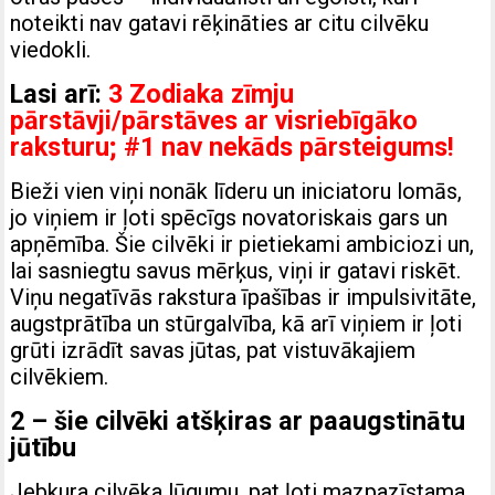
noteikti nav gatavi rēķināties ar citu cilvēku
viedokli.
Lasi arī:
3 Zodiaka zīmju
pārstāvji/pārstāves ar visriebīgāko
raksturu; #1 nav nekāds pārsteigums!
Bieži vien viņi nonāk līderu un iniciatoru lomās,
jo viņiem ir ļoti spēcīgs novatoriskais gars un
apņēmība. Šie cilvēki ir pietiekami ambiciozi un,
lai sasniegtu savus mērķus, viņi ir gatavi riskēt.
Viņu negatīvās rakstura īpašības ir impulsivitāte,
augstprātība un stūrgalvība, kā arī viņiem ir ļoti
grūti izrādīt savas jūtas, pat vistuvākajiem
cilvēkiem.
2 – šie cilvēki atšķiras ar paaugstinātu
jūtību
Jebkura cilvēka lūgumu, pat ļoti mazpazīstama,