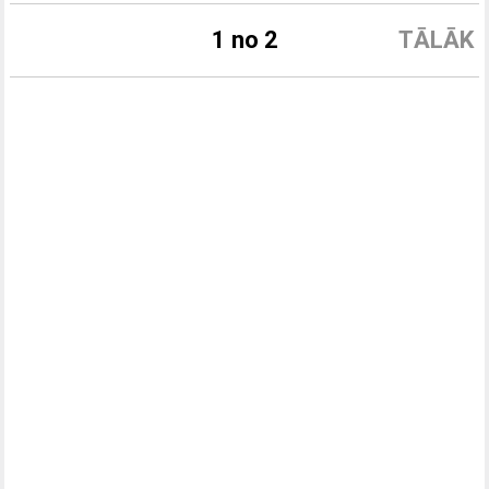
1 no 2
TĀLĀK