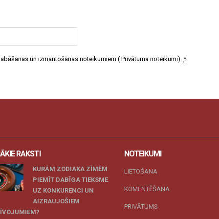
 glabāšanas un izmantošanas noteikumiem (
Privātuma noteikumi
).
*
ĀKIE RAKSTI
NOTEIKUMI
KURĀM ZODIAKA ZĪMĒM
LIETOŠANA
PIEMĪT DABĪGA TIEKSME
KOMENTĒŠANA
UZ KONKURENCI UN
AIZRAUJOŠIEM
PRIVĀTUMS
ZĪVOJUMIEM?