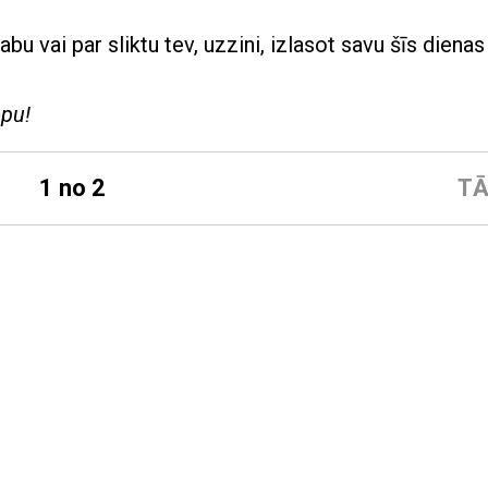
bu vai par sliktu tev, uzzini, izlasot savu šīs dienas
opu!
1 no 2
TĀ