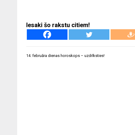
Iesaki šo rakstu citiem!
Ziņu
14. februāra dienas horoskops – uzdrīksties!
izvēlne