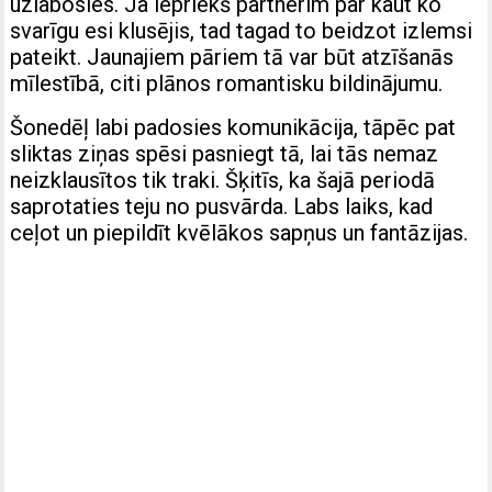
uzlabosies. Ja iepriekš partnerim par kaut ko
svarīgu esi klusējis, tad tagad to beidzot izlemsi
pateikt. Jaunajiem pāriem tā var būt atzīšanās
mīlestībā, citi plānos romantisku bildinājumu.
Šonedēļ labi padosies komunikācija, tāpēc pat
sliktas ziņas spēsi pasniegt tā, lai tās nemaz
neizklausītos tik traki. Šķitīs, ka šajā periodā
saprotaties teju no pusvārda. Labs laiks, kad
ceļot un piepildīt kvēlākos sapņus un fantāzijas.