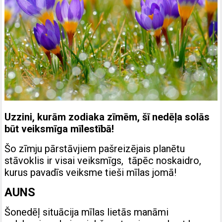
Uzzini, kurām zodiaka zīmēm, šī nedēļa solās
būt veiksmīga mīlestībā
!
Šo zīmju pārstāvjiem pašreizējais planētu
stāvoklis ir visai veiksmīgs, tāpēc noskaidro,
kurus pavadīs veiksme tieši mīlas jomā!
AUNS
Šonedēļ situācija mīlas lietās manāmi