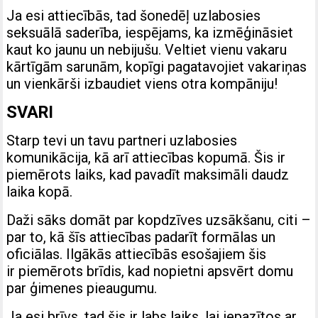
Ja esi attiecībās, tad šonedēļ uzlabosies
seksuālā saderība, iespējams, ka izmēģināsiet
kaut ko jaunu un nebijušu. Veltiet vienu vakaru
kārtīgām sarunām, kopīgi pagatavojiet vakariņas
un vienkārši izbaudiet viens otra kompāniju!
SVARI
Starp tevi un tavu partneri uzlabosies
komunikācija, kā arī attiecības kopumā. Šis ir
piemērots laiks, kad pavadīt maksimāli daudz
laika kopā.
Daži sāks domāt par kopdzīves uzsākšanu, citi –
par to, kā šīs attiecības padarīt formālas un
oficiālas. Ilgākās attiecībās esošajiem šis
ir piemērots brīdis, kad nopietni apsvērt domu
par ģimenes pieaugumu.
Ja esi brīvs, tad šis ir labs laiks, lai iepazītos ar