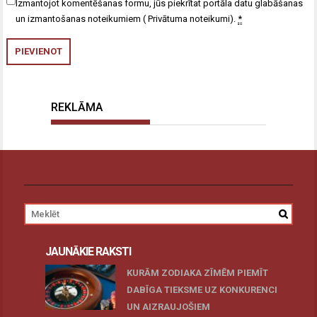
Izmantojot komentēšanas formu, jūs piekrītat portāla datu glabāšanas
un izmantošanas noteikumiem (
Privātuma noteikumi
).
*
REKLĀMA
JAUNĀKIE RAKSTI
KURĀM ZODIAKA ZĪMĒM PIEMĪT
DABĪGA TIEKSME UZ KONKURENCI
UN AIZRAUJOŠIEM