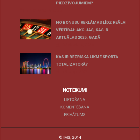
PIEDZĪVOJUMIEM?
27 novembris, 2025
NO BONUSU REKLĀMAS LĪDZ REĀLAI
VĒRTĪBAI: AKCIJAS, KAS IR
AKTUĀLAS 2025. GADĀ
07 oktobris, 2025
KAS IR BEZRISKA LIKME SPORTA
TOTALIZATORĀ?
19 maijs, 2025
NOTEIKUMI
LIETOŠANA
KOMENTĒŠANA
PRIVĀTUMS
© IMS, 2014