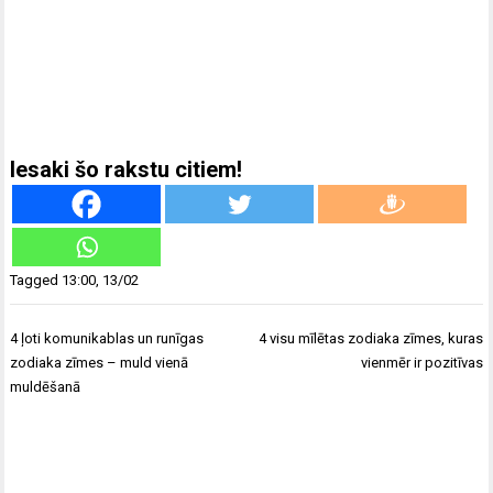
Iesaki šo rakstu citiem!
Tagged
13:00
,
13/02
Ziņu
4 ļoti komunikablas un runīgas
4 visu mīlētas zodiaka zīmes, kuras
izvēlne
zodiaka zīmes – muld vienā
vienmēr ir pozitīvas
muldēšanā