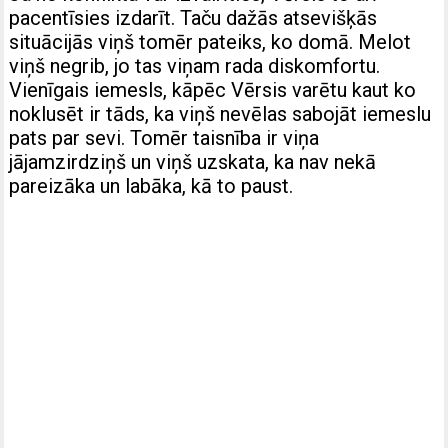
pacentīsies izdarīt. Taču dažās atsevišķās
situācijās viņš tomēr pateiks, ko domā. Melot
viņš negrib, jo tas viņam rada diskomfortu.
Vienīgais iemesls, kāpēc Vērsis varētu kaut ko
noklusēt ir tāds, ka viņš nevēlas sabojāt iemeslu
pats par sevi. Tomēr taisnība ir viņa
jājamzirdziņš un viņš uzskata, ka nav nekā
pareizāka un labāka, kā to paust.