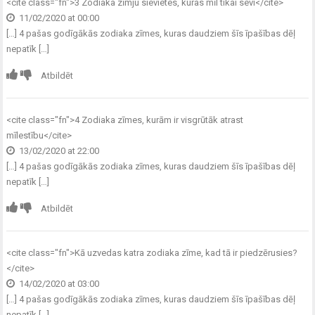
<cite class="fn">
3 Zodiaka zīmju sievietes, kuras mīl tikai sevi
</cite>
11/02/2020 at 00:00
[…] 4 pašas godīgākās zodiaka zīmes, kuras daudziem šīs īpašības dēļ
nepatīk […]
Atbildēt
<cite class="fn">
4 Zodiaka zīmes, kurām ir visgrūtāk atrast
mīlestību
</cite>
13/02/2020 at 22:00
[…] 4 pašas godīgākās zodiaka zīmes, kuras daudziem šīs īpašības dēļ
nepatīk […]
Atbildēt
<cite class="fn">
Kā uzvedas katra zodiaka zīme, kad tā ir piedzērusies?
</cite>
14/02/2020 at 03:00
[…] 4 pašas godīgākās zodiaka zīmes, kuras daudziem šīs īpašības dēļ
nepatīk […]