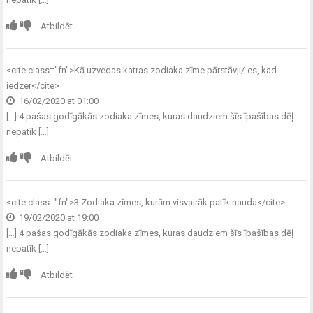
Atbildēt
<cite class="fn">
Kā uzvedas katras zodiaka zīme pārstāvji/-es, kad
iedzer
</cite>
16/02/2020 at 01:00
[…] 4 pašas godīgākās zodiaka zīmes, kuras daudziem šīs īpašības dēļ
nepatīk […]
Atbildēt
<cite class="fn">
3 Zodiaka zīmes, kurām visvairāk patīk nauda
</cite>
19/02/2020 at 19:00
[…] 4 pašas godīgākās zodiaka zīmes, kuras daudziem šīs īpašības dēļ
nepatīk […]
Atbildēt