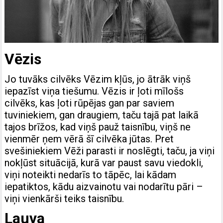
Vēzis
Jo tuvāks cilvēks Vēzim kļūs, jo ātrāk viņš
iepazīst viņa tiešumu. Vēzis ir ļoti mīlošs
cilvēks, kas ļoti rūpējas gan par saviem
tuviniekiem, gan draugiem, taču tajā pat laikā
tajos brīžos, kad viņš pauž taisnību, viņš ne
vienmēr ņem vērā šī cilvēka jūtas. Pret
svešiniekiem Vēži parasti ir noslēgti, taču, ja viņi
nokļūst situācijā, kurā var paust savu viedokli,
viņi noteikti nedarīs to tāpēc, lai kādam
iepatiktos, kādu aizvainotu vai nodarītu pāri –
viņi vienkārši teiks taisnību.
Lauva