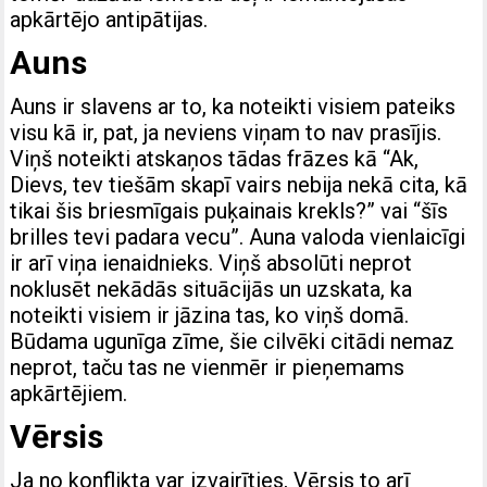
apkārtējo antipātijas.
Auns
Auns ir slavens ar to, ka noteikti visiem pateiks
visu kā ir, pat, ja neviens viņam to nav prasījis.
Viņš noteikti atskaņos tādas frāzes kā “Ak,
Dievs, tev tiešām skapī vairs nebija nekā cita, kā
tikai šis briesmīgais puķainais krekls?” vai “šīs
brilles tevi padara vecu”. Auna valoda vienlaicīgi
ir arī viņa ienaidnieks. Viņš absolūti neprot
noklusēt nekādās situācijās un uzskata, ka
noteikti visiem ir jāzina tas, ko viņš domā.
Būdama ugunīga zīme, šie cilvēki citādi nemaz
neprot, taču tas ne vienmēr ir pieņemams
apkārtējiem.
Vērsis
Ja no konflikta var izvairīties, Vērsis to arī