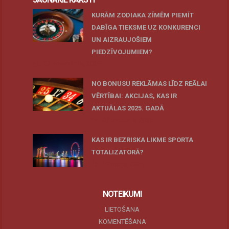
KURĀM ZODIAKA ZĪMĒM PIEMĪT
DABĪGA TIEKSME UZ KONKURENCI
UN AIZRAUJOŠIEM
PIEDZĪVOJUMIEM?
27 novembris, 2025
NO BONUSU REKLĀMAS LĪDZ REĀLAI
VĒRTĪBAI: AKCIJAS, KAS IR
AKTUĀLAS 2025. GADĀ
07 oktobris, 2025
KAS IR BEZRISKA LIKME SPORTA
TOTALIZATORĀ?
19 maijs, 2025
NOTEIKUMI
LIETOŠANA
KOMENTĒŠANA