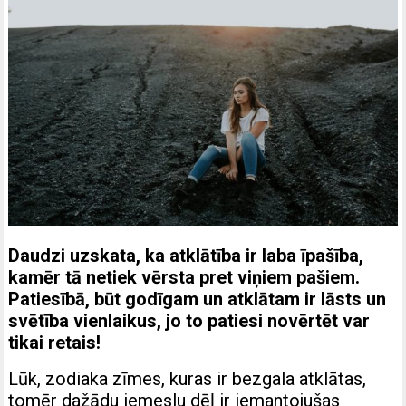
Daudzi uzskata, ka atklātība ir laba īpašība,
kamēr tā netiek vērsta pret viņiem pašiem.
Patiesībā, būt godīgam un atklātam ir lāsts un
svētība vienlaikus, jo to patiesi novērtēt var
tikai retais!
Lūk, zodiaka zīmes, kuras ir bezgala atklātas,
tomēr dažādu iemeslu dēļ ir iemantojušas