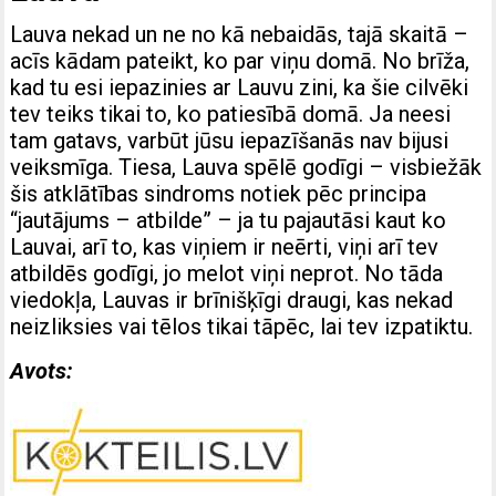
Lauva nekad un ne no kā nebaidās, tajā skaitā –
acīs kādam pateikt, ko par viņu domā. No brīža,
kad tu esi iepazinies ar Lauvu zini, ka šie cilvēki
tev teiks tikai to, ko patiesībā domā. Ja neesi
tam gatavs, varbūt jūsu iepazīšanās nav bijusi
veiksmīga. Tiesa, Lauva spēlē godīgi – visbiežāk
šis atklātības sindroms notiek pēc principa
“jautājums – atbilde” – ja tu pajautāsi kaut ko
Lauvai, arī to, kas viņiem ir neērti, viņi arī tev
atbildēs godīgi, jo melot viņi neprot. No tāda
viedokļa, Lauvas ir brīnišķīgi draugi, kas nekad
neizliksies vai tēlos tikai tāpēc, lai tev izpatiktu.
Avots: