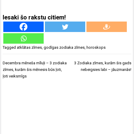
Iesaki šo rakstu citiem!
Tagged
atklātas zīmes
,
godīgas zodiaka zīmes
,
horoskops
Ziņu
Decembra mēneša mīluļi – 3 zodiaka
3 Zodiaka zīmes, kurām šis gads
izvēlne
zīmes, kurām šis mēnesis būs ļoti,
nebeigsies labi – jāuzmanās!
ļoti veiksmīgs