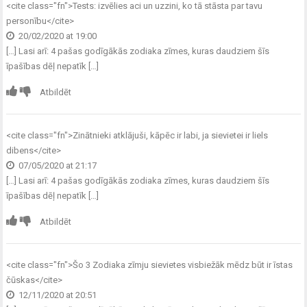
<cite class="fn">
Tests: izvēlies aci un uzzini, ko tā stāsta par tavu
personību
</cite>
20/02/2020 at 19:00
[…] Lasi arī: 4 pašas godīgākās zodiaka zīmes, kuras daudziem šīs
īpašības dēļ nepatīk […]
Atbildēt
<cite class="fn">
Zinātnieki atklājuši, kāpēc ir labi, ja sievietei ir liels
dibens
</cite>
07/05/2020 at 21:17
[…] Lasi arī: 4 pašas godīgākās zodiaka zīmes, kuras daudziem šīs
īpašības dēļ nepatīk […]
Atbildēt
<cite class="fn">
Šo 3 Zodiaka zīmju sievietes visbiežāk mēdz būt ir īstas
čūskas
</cite>
12/11/2020 at 20:51