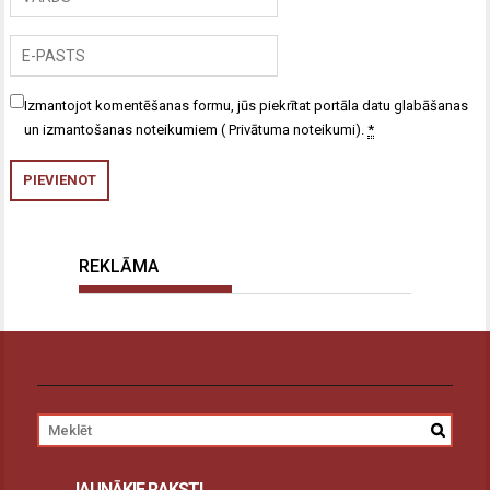
Izmantojot komentēšanas formu, jūs piekrītat portāla datu glabāšanas
un izmantošanas noteikumiem (
Privātuma noteikumi
).
*
REKLĀMA
JAUNĀKIE RAKSTI