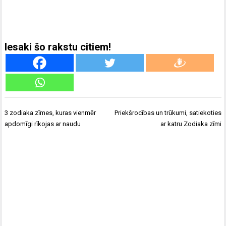
Iesaki šo rakstu citiem!
Ziņu
3 zodiaka zīmes, kuras vienmēr
Priekšrocības un trūkumi, satiekoties
izvēlne
apdomīgi rīkojas ar naudu
ar katru Zodiaka zīmi