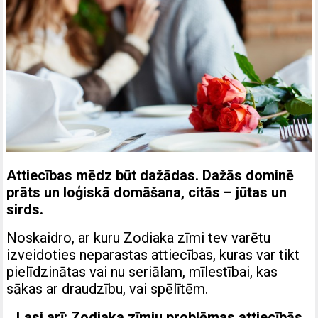
Attiecības mēdz būt dažādas. Dažās dominē
prāts un loģiskā domāšana, citās – jūtas un
sirds.
Noskaidro, ar kuru Zodiaka zīmi tev varētu
izveidoties neparastas attiecības, kuras var tikt
pielīdzinātas vai nu seriālam, mīlestībai, kas
sākas ar draudzību, vai spēlītēm.
Lasi arī:
Zodiaka zīmju problēmas attiecībās