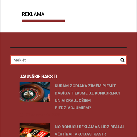
REKLĀMA
JAUNĀKIE RAKSTI
KURĀM ZODIAKA ZĪMĒM PIEMĪT
DABĪGA TIEKSME UZ KONKURENCI
UN AIZRAUJOŠIEM
PIEDZĪVOJUMIEM?
27 novembris, 2025
NO BONUSU REKLĀMAS LĪDZ REĀLAI
VĒRTĪBAI: AKCIJAS, KAS IR