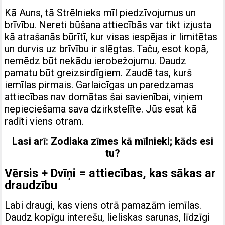
Kā Auns, tā Strēlnieks mīl piedzīvojumus un
brīvību. Nereti būšana attiecībās var tikt izjusta
kā atrašanās būrītī, kur visas iespējas ir limitētas
un durvis uz brīvību ir slēgtas. Taču, esot kopā,
nemēdz būt nekādu ierobežojumu. Daudz
pamatu būt greizsirdīgiem. Zaudē tas, kurš
iemīlas pirmais. Garlaicīgas un paredzamas
attiecības nav domātas šai savienībai, viņiem
nepieciešama sava dzirkstelīte. Jūs esat kā
radīti viens otram.
Lasi arī:
Zodiaka zīmes kā mīlnieki; kāds esi
tu?
Vērsis + Dvīņi = attiecības, kas sākas ar
draudzību
Labi draugi, kas viens otrā pamazām iemīlas.
Daudz kopīgu interešu, lieliskas sarunas, līdzīgi