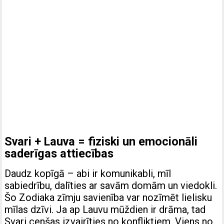
Svari + Lauva = fiziski un emocionāli
saderīgas attiecības
Daudz kopīgā – abi ir komunikabli, mīl
sabiedrību, dalīties ar savām domām un viedokli.
Šo Zodiaka zīmju savienība var nozīmēt lielisku
mīlas dzīvi. Ja ap Lauvu mūždien ir drāma, tad
Svari cenšas izvairīties no konfliktiem. Viens no