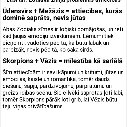
Ūdensvīrs + Mežāzis = attiecības, kurās
dominē saprāts, nevis jūtas
Abas Zodiaka zīmes ir loģiski domājošas, un reti
kad ļaujas emociju izvirdumiem. Lēmumi tiek
pieņemti, vadoties pēc tā, kā būtu labāk un
pareizāk, nevis pēc tā, ko saka sirds.
Skorpions + Vēzis = mīlestība kā seriālā
Šīm attiecībām ir savi kāpumi un kritumi, jūtas un
emocijas, kaisle un romantika, tomēr daudz
ciešanu, sāpju, pārdzīvojumu, pārpratumu un
greizsirdības scēnu. Šie cilvēki saprotas ļoti labi,
tomēr Skorpions pārāk ļoti grib, lai Vēzis būtu
teju viņas privātīpašums.