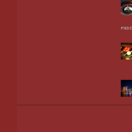
PIED
27
07