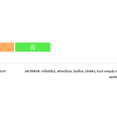
tori!
JAUNAVA- mīlestība, attiecības, laulība; cilvēks, kurš nespēj 
savā