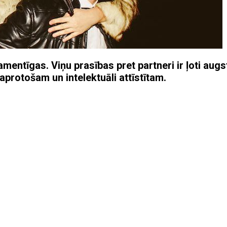
mentīgas. Viņu prasības pret partneri ir ļoti augs
aprotošam un intelektuāli attīstītam.