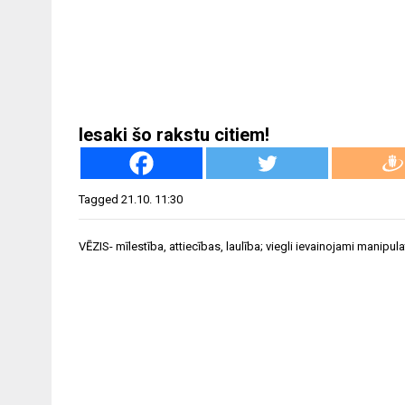
Iesaki šo rakstu citiem!
Tagged
21.10. 11:30
Ziņu
VĒZIS- mīlestība, attiecības, laulība; viegli ievainojami manipula
izvēlne