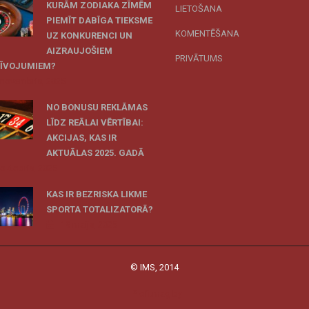
KURĀM ZODIAKA ZĪMĒM
LIETOŠANA
PIEMĪT DABĪGA TIEKSME
KOMENTĒŠANA
UZ KONKURENCI UN
AIZRAUJOŠIEM
PRIVĀTUMS
ZĪVOJUMIEM?
 novembris, 2025
NO BONUSU REKLĀMAS
LĪDZ REĀLAI VĒRTĪBAI:
AKCIJAS, KAS IR
AKTUĀLAS 2025. GADĀ
 oktobris, 2025
KAS IR BEZRISKA LIKME
SPORTA TOTALIZATORĀ?
19 maijs, 2025
© IMS, 2014
|
Profitmag by