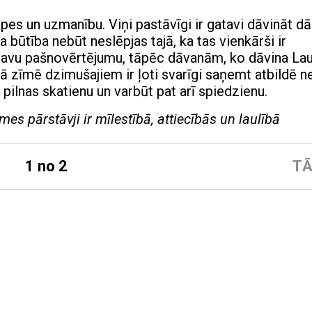
ūpes un uzmanību. Viņi pastāvīgi ir gatavi dāvināt d
 būtība nebūt neslēpjas tajā, ka tas vienkārši ir
savu pašnovērtējumu, tāpēc dāvanām, ko dāvina Lau
jā zīmē dzimušajiem ir ļoti svarīgi saņemt atbildē n
 pilnas skatienu un varbūt pat arī spiedzienu.
mes pārstāvji ir mīlestībā, attiecībās un laulībā
1 no 2
TĀ