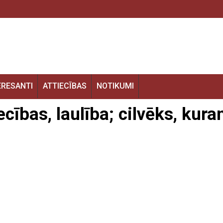
ERESANTI
ATTIECĪBAS
NOTIKUMI
cības, laulība; cilvēks, kur