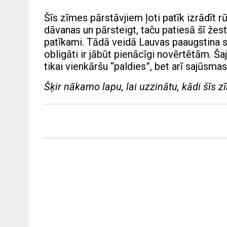
Šīs zīmes pārstāvjiem ļoti patīk izrādīt r
dāvanas un pārsteigt, taču patiesā šī žesta
patīkami. Tādā veidā Lauvas paaugstina 
obligāti ir jābūt pienācīgi novērtētām. Ša
tikai vienkāršu “paldies”, bet arī sajūsmas
Šķir nākamo lapu, lai uzzinātu, kādi šīs zī