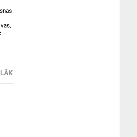
āsnas
vas,
e
LĀK