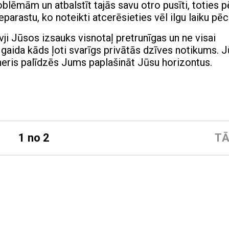
lēmām un atbalstīt tajās savu otro pusīti, toties 
eparastu, ko noteikti atcerēsieties vēl ilgu laiku pē
 Jūsos izsauks visnotaļ pretrunīgas un ne visai
aida kāds ļoti svarīgs privātās dzīves notikums. Jū
tneris palīdzēs Jums paplašināt Jūsu horizontus.
1 no 2
TĀ