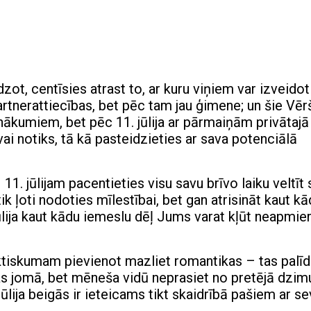
zot, centīsies atrast to, ar kuru viņiem var izveidot
artnerattiecības, bet pēc tam jau ģimene; un šie Vēr
nākumiem, bet pēc 11. jūlija ar pārmaiņām privātajā
vai notiks, tā kā pasteidzieties ar sava potenciālā
 11. jūlijam pacentieties visu savu brīvo laiku veltīt 
tik ļoti nodoties mīlestībai, bet gan atrisināt kaut k
lija kaut kādu iemeslu dēļ Jums varat kļūt neapmie
iskumam pievienot mazliet romantikas – tas palī
s jomā, bet mēneša vidū neprasiet no pretējā dzi
jūlija beigās ir ieteicams tikt skaidrībā pašiem ar sev