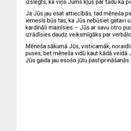
izslēgts, ka viņš Jums kļūs par tādu kā p
Ja Jūs jau esat attiecībās, tad mēneša pi
iemesls būs tas, ka Jūs nebūsiet gatavi uz
kardināli mainīsies – Jūs ar savu otro pu
izrādīsies daudz veiksmīgāks par verbālo
Mēneša sākumā Jūs, visticamāk, noraidīsi
puses, bet mēneša vidū kaut kādā veidā J
Jūs gaida jau esošo jūtu pastiprināšanās 