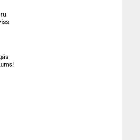
uru
viss
igās
ākums!