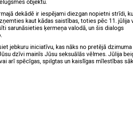
ielūgsmes objektu.
rmajā dekādē ir iespējami diezgan nopietni strīdi, k
ņemties kaut kādas saistības, toties pēc 11. jūlija 
sīti sarunāsieties ķermeņa valodā, un šis dialogs
.
et jebkuru iniciatīvu, kas nāks no pretējā dzimuma
ūsu dzīvi mainīs Jūsu seksuālās vēlmes. Jūlija be
vai arī spēcīgas, spilgtas un kaislīgas mīlestības s