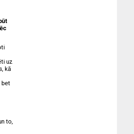
būt
pēc
ti
ti uz
s, kā
 bet
un to,
v