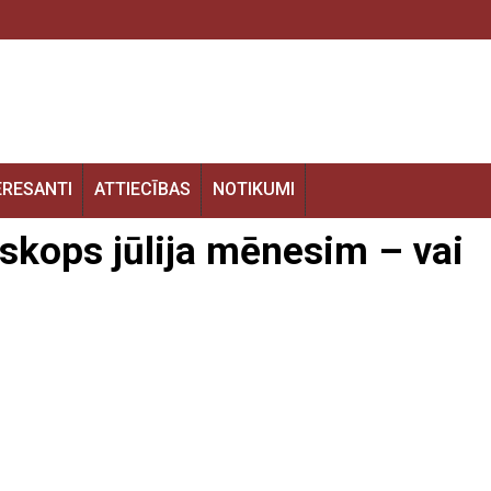
ERESANTI
ATTIECĪBAS
NOTIKUMI
oskops jūlija mēnesim – vai