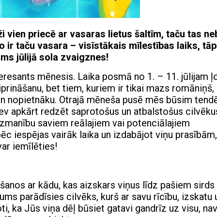
ži vien priecē ar vasaras lietus šaltīm, taču tas ne
 ir taču vasara – visīstākais mīlestības laiks, tā
s jūlijā sola zvaigznes!
nteresants mēnesis. Laika posmā no 1. – 11. jūlijam ļo
prināšanu, bet tiem, kuriem ir tikai mazs romāniņš,
u un nopietnāku. Otrajā mēneša pusē mēs būsim tendē
v apkārt redzēt saprotošus un atbalstošus cilvēku
uzmanību saviem reālajiem vai potenciālajiem
ēc iespējas vairāk laika un izdabājot viņu prasībām,
ar iemīlēties!
kšanos ar kādu, kas aizskars viņus līdz pašiem sirds
ms parādīsies cilvēks, kurš ar savu rīcību, izskatu 
i, ka Jūs viņa dēļ būsiet gatavi gandrīz uz visu, na