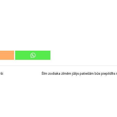
rši
Šīm zodiaka zīmēm jūlijs patiešām būs piepildīts