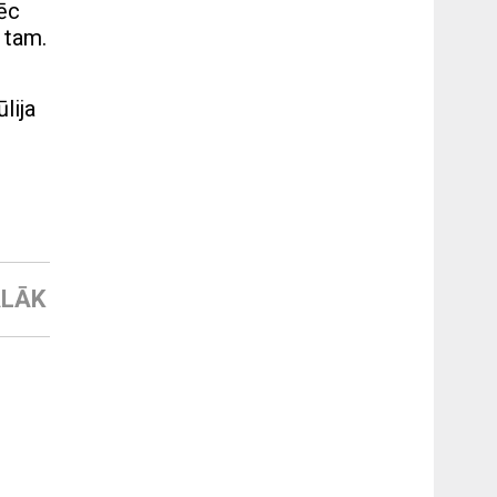
pēc
c tam.
lija
LĀK