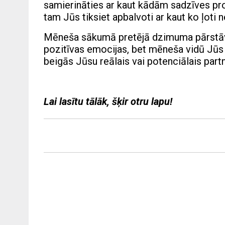
samierināties ar kaut kādām sadzīves prob
tam Jūs tiksiet apbalvoti ar kaut ko ļoti n
Mēneša sākumā pretējā dzimuma pārstāvji
pozitīvas emocijas, bet mēneša vidū Jūs g
beigās Jūsu reālais vai potenciālais par
Lai lasītu tālāk, šķir otru lapu!