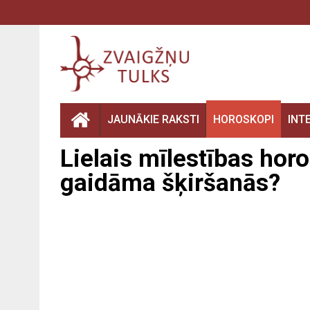
JAUNĀKIE RAKSTI
HOROSKOPI
INT
Lielais mīlestības hor
gaidāma šķiršanās?