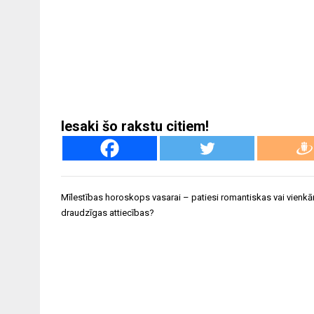
Iesaki šo rakstu citiem!
Ziņu
Mīlestības horoskops vasarai – patiesi romantiskas vai vienkā
izvēlne
draudzīgas attiecības?