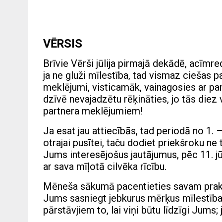
VĒRSIS
Brīvie Vērši jūlija pirmajā dekādē, acīmred
ja ne gluži mīlestība, tad vismaz ciešas p
meklējumi, visticamāk, vainagosies ar pa
dzīvē nevajadzētu rēķināties, jo tās diez 
partnera meklējumiem!
Ja esat jau attiecībās, tad periodā no 1. –
otrajai pusītei, taču dodiet priekšroku ne 
Jums interesējošus jautājumus, pēc 11. jū
ar sava mīļotā cilvēka rīcību.
Mēneša sākumā pacentieties savam prakt
Jums sasniegt jebkurus mērķus mīlestība
pārstāvjiem to, lai viņi būtu līdzīgi Jums; 