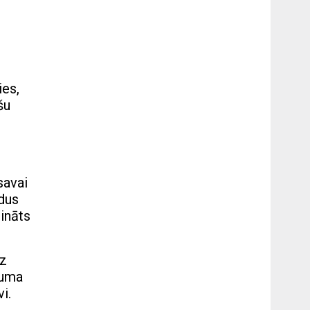
ies,
šu
savai
ādus
rināts
dz
muma
i.