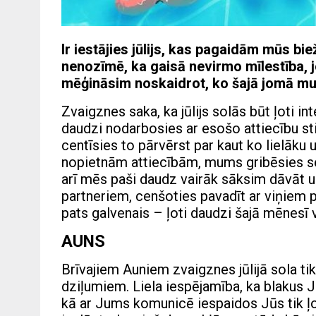
Ir iestājies jūlijs, kas pagaidām mūs bie
nenozīmē, ka gaisā nevirmo mīlestība, jo
mēģināsim noskaidrot, ko šajā jomā mum
Zvaigznes saka, ka jūlijs solās būt ļoti i
daudzi nodarbosies ar esošo attiecību sti
centīsies to pārvērst par kaut ko lielāk
nopietnām attiecībām, mums gribēsies se
arī mēs paši daudz vairāk sāksim dāvāt 
partneriem, cenšoties pavadīt ar viņiem p
pats galvenais – ļoti daudzi šajā mēnesī v
AUNS
Brīvajiem Auniem zvaigznes jūlijā sola ti
dziļumiem. Liela iespējamība, ka blakus Ju
kā ar Jums komunicē iespaidos Jūs tik ļot