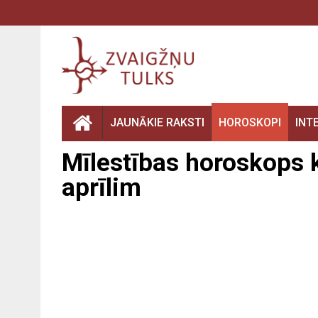
JAUNĀKIE RAKSTI
HOROSKOPI
INT
Mīlestības horoskops k
aprīlim