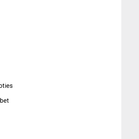
oties
u
 bet