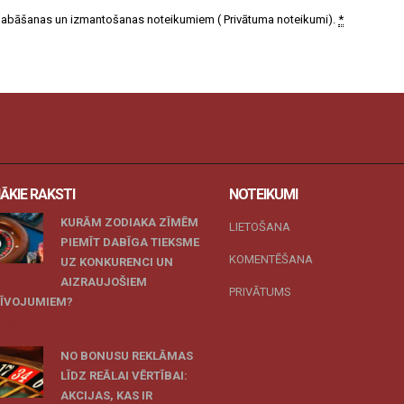
 glabāšanas un izmantošanas noteikumiem (
Privātuma noteikumi
).
*
ĀKIE RAKSTI
NOTEIKUMI
KURĀM ZODIAKA ZĪMĒM
LIETOŠANA
PIEMĪT DABĪGA TIEKSME
KOMENTĒŠANA
UZ KONKURENCI UN
AIZRAUJOŠIEM
PRIVĀTUMS
ZĪVOJUMIEM?
 novembris, 2025
NO BONUSU REKLĀMAS
LĪDZ REĀLAI VĒRTĪBAI:
AKCIJAS, KAS IR