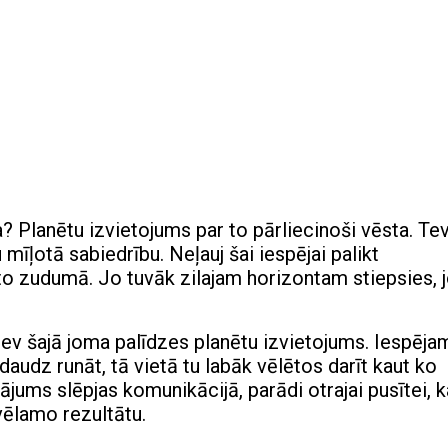
 Planētu izvietojums par to pārliecinoši vēsta. Tev
 mīļotā sabiedrību. Neļauj šai iespējai palikt
u to zudumā. Jo tuvāk zilajam horizontam stiepsies, 
 tev šajā joma palīdzes planētu izvietojums. Iespēja
daudz runāt, tā vietā tu labāk vēlētos darīt kaut ko
ājums slēpjas komunikācijā, parādi otrajai pusītei, k
vēlamo rezultātu.