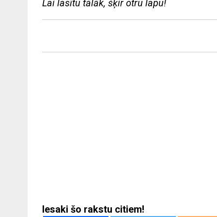
Lai lasītu tālāk, šķir otru lapu!
Iesaki šo rakstu citiem!