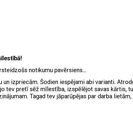
lestībā!
ārsteidzošs notikumu pavērsiens…
u un izpriecām. Šodien iespējami abi varianti. Atrod
o tev pretī sēž mīlestība, izspēlējot savas kārtis, t
dzinājumam. Tagad tev jāparūpējas par darba lietām,