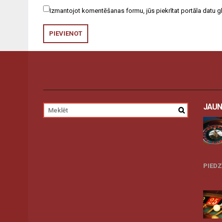
Izmantojot komentēšanas formu, jūs piekrītat portāla datu
JAUN
PIED
27