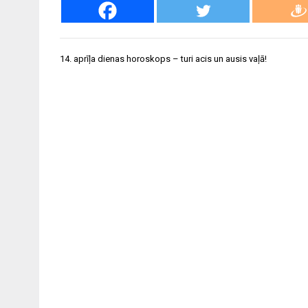
Ziņu
14. aprīļa dienas horoskops – turi acis un ausis vaļā!
izvēlne