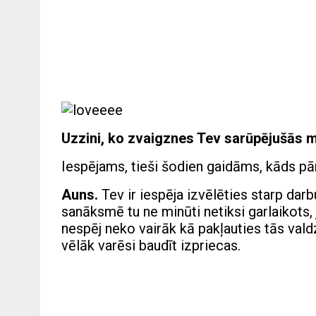
Uzzini, ko zvaigznes Tev sarūpējušās mī
Iespējams, tieši šodien gaidāms, kāds p
Auns.
Tev ir iespēja izvēlēties starp darb
sanāksmē tu ne minūti netiksi garlaikots, j
nespēj neko vairāk kā pakļauties tās val
vēlāk varēsi baudīt izpriecas.