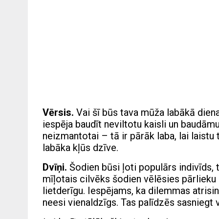
Vērsis.
Vai šī būs tava mūža labākā diena?
iespēja baudīt neviltotu kaisli un baudāmu
neizmantotai – tā ir pārāk laba, lai laist
labāka kļūs dzīve.
Dvīņi.
Šodien būsi ļoti populārs indivīds,
mīļotais cilvēks šodien vēlēsies pārlieku 
lietderīgu. Iespējams, ka dilemmas atrisin
neesi vienaldzīgs. Tas palīdzēs sasniegt 