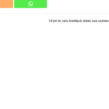
14 ļoti īsi, taču biedējoši stāsti, kas uzdz