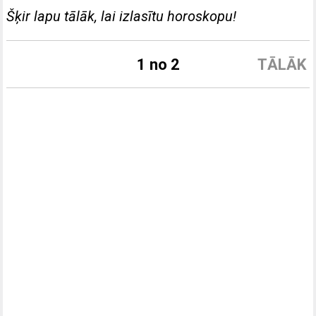
Šķir lapu tālāk, lai izlasītu horoskopu!
1 no 2
TĀLĀK