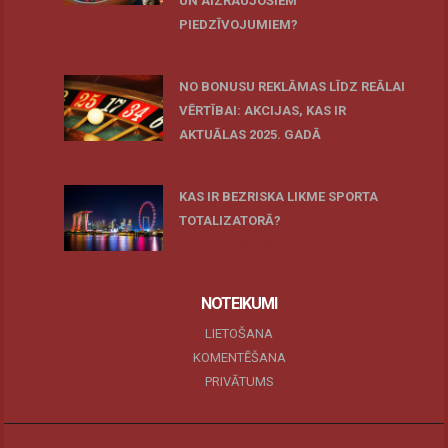
UN AIZRAUJOŠIEM
PIEDZĪVOJUMIEM?
27 novembris, 2025
NO BONUSU REKLĀMAS LĪDZ REĀLAI
VĒRTĪBAI: AKCIJAS, KAS IR
AKTUĀLAS 2025. GADĀ
07 oktobris, 2025
KAS IR BEZRISKA LIKME SPORTA
TOTALIZATORĀ?
19 maijs, 2025
NOTEIKUMI
LIETOŠANA
KOMENTĒŠANA
PRIVĀTUMS