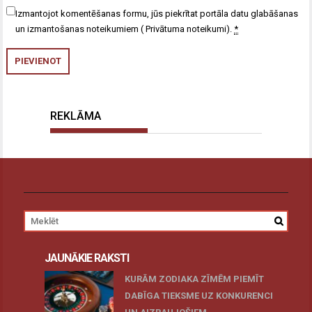
Izmantojot komentēšanas formu, jūs piekrītat portāla datu glabāšanas
un izmantošanas noteikumiem (
Privātuma noteikumi
).
*
REKLĀMA
JAUNĀKIE RAKSTI
KURĀM ZODIAKA ZĪMĒM PIEMĪT
DABĪGA TIEKSME UZ KONKURENCI