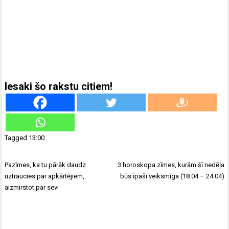
Iesaki šo rakstu citiem!
Tagged
13:00
Ziņu
Pazīmes, ka tu pārāk daudz
3 horoskopa zīmes, kurām šī nedēļa
izvēlne
uztraucies par apkārtējiem,
būs īpaši veiksmīga (18.04 – 24.04)
aizmirstot par sevi