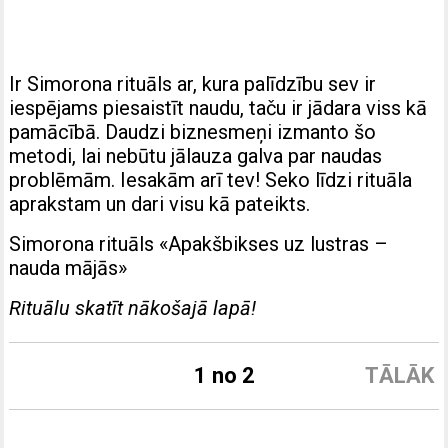
Ir Simorona rituāls ar, kura palīdzību sev ir
iespējams piesaistīt naudu, taču ir jādara viss kā
pamācībā. Daudzi biznesmeņi izmanto šo
metodi, lai nebūtu jālauza galva par naudas
problēmām. Iesakām arī tev! Seko līdzi rituāla
aprakstam un dari visu kā pateikts.
Simorona rituāls «Apakšbikses uz lustras –
nauda mājās»
Rituālu skatīt nākošajā lapā!
1 no 2
TĀLĀK