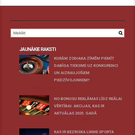
JAUNĀKIE RAKSTI
KURĀM ZODIAKA ZĪMĒM PIEMĪT
DABĪGA TIEKSME UZ KONKURENCI
UN AIZRAUJOŠIEM
PIEDZĪVOJUMIEM?
27 novembris, 2025
NO BONUSU REKLĀMAS LĪDZ REĀLAI
VĒRTĪBAI: AKCIJAS, KAS IR
AKTUĀLAS 2025. GADĀ
07 oktobris, 2025
KAS IR BEZRISKA LIKME SPORTA