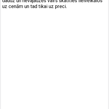
daudz un nevajadzēs vairs skatīties lielveikalos
uz cenām un tad tikai uz preci.