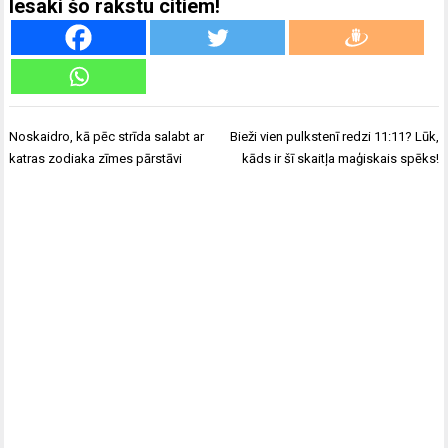
Iesaki šo rakstu citiem!
Ziņu
Noskaidro, kā pēc strīda salabt ar
Bieži vien pulkstenī redzi 11:11? Lūk,
izvēlne
katras zodiaka zīmes pārstāvi
kāds ir šī skaitļa maģiskais spēks!