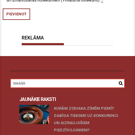
un izmantošanas noteikumiem (
Privātuma noteikumi
).
*
REKLĀMA
JAUNĀKIE RAKSTI
KURĀM ZODIAKA ZĪMĒM PIEMĪT
DABĪGA TIEKSME UZ KONKURENCI
UN AIZRAUJOŠIEM
PIEDZĪVOJUMIEM?