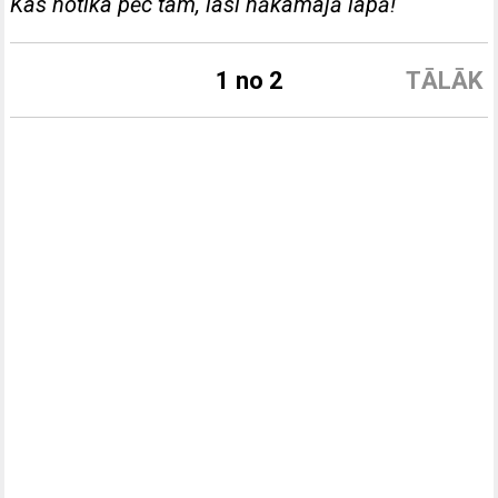
Kas notika pēc tam, lasi nākamajā lapā!
1 no 2
TĀLĀK