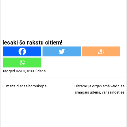
Iesaki šo rakstu citiem!
Tagged
02/03
,
8:00
,
ūdens
Ziņu
3. marta dienas horoskops
Bīstami: ja organismā veidojas
izvēlne
smagais ūdens, var saindēties