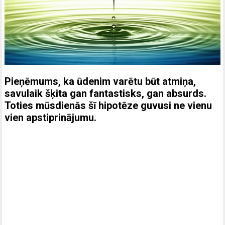
Pieņēmums, ka ūdenim varētu būt atmiņa,
savulaik šķita gan fantastisks, gan absurds.
Toties mūsdienās šī hipotēze guvusi ne vienu
vien apstiprinājumu.