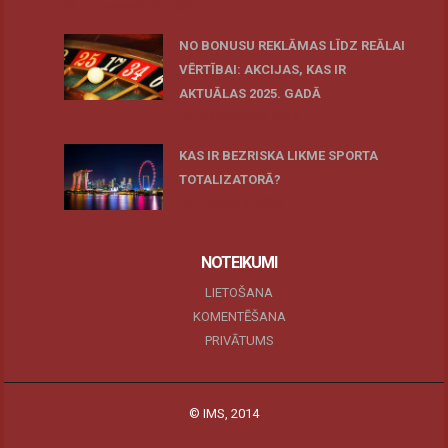
27 novembris, 2025
NO BONUSU REKLĀMAS LĪDZ REĀLAI
VĒRTĪBAI: AKCIJAS, KAS IR
AKTUĀLAS 2025. GADĀ
07 oktobris, 2025
KAS IR BEZRISKA LIKME SPORTA
TOTALIZATORĀ?
19 maijs, 2025
NOTEIKUMI
LIETOŠANA
KOMENTĒŠANA
PRIVĀTUMS
© IMS, 2014