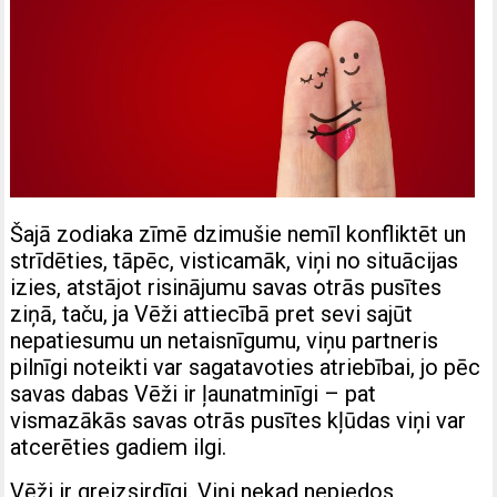
Šajā zodiaka zīmē dzimušie nemīl konfliktēt un
strīdēties, tāpēc, visticamāk, viņi no situācijas
izies, atstājot risinājumu savas otrās pusītes
ziņā, taču, ja Vēži attiecībā pret sevi sajūt
nepatiesumu un netaisnīgumu, viņu partneris
pilnīgi noteikti var sagatavoties atriebībai, jo pēc
savas dabas Vēži ir ļaunatminīgi – pat
vismazākās savas otrās pusītes kļūdas viņi var
atcerēties gadiem ilgi.
Vēži ir greizsirdīgi. Viņi nekad nepiedos