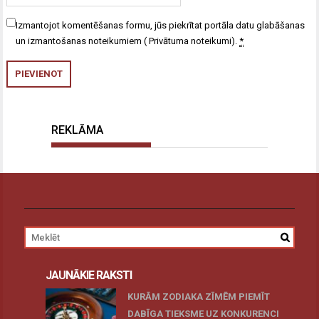
Izmantojot komentēšanas formu, jūs piekrītat portāla datu glabāšanas
un izmantošanas noteikumiem (
Privātuma noteikumi
).
*
REKLĀMA
JAUNĀKIE RAKSTI
KURĀM ZODIAKA ZĪMĒM PIEMĪT
DABĪGA TIEKSME UZ KONKURENCI