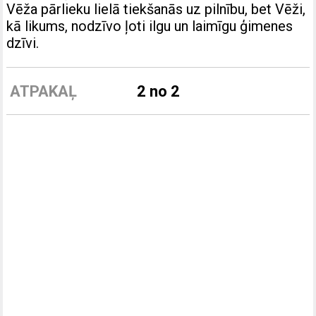
Vēža pārlieku lielā tiekšanās uz pilnību, bet Vēži,
kā likums, nodzīvo ļoti ilgu un laimīgu ģimenes
dzīvi.
ATPAKAĻ
2 no 2