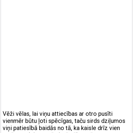
Vēži vēlas, lai viņu attiecības ar otro pusīti
vienmēr būtu ļoti spēcīgas, taču sirds dziļumos
viņi patiesībā baidās no tā, ka kaisle drīz vien