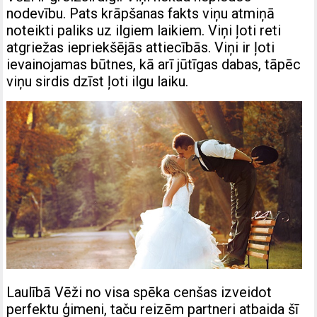
nodevību. Pats krāpšanas fakts viņu atmiņā
noteikti paliks uz ilgiem laikiem. Viņi ļoti reti
atgriežas iepriekšējās attiecībās. Viņi ir ļoti
ievainojamas būtnes, kā arī jūtīgas dabas, tāpēc
viņu sirdis dzīst ļoti ilgu laiku.
Laulībā Vēži no visa spēka cenšas izveidot
perfektu ģimeni, taču reizēm partneri atbaida šī