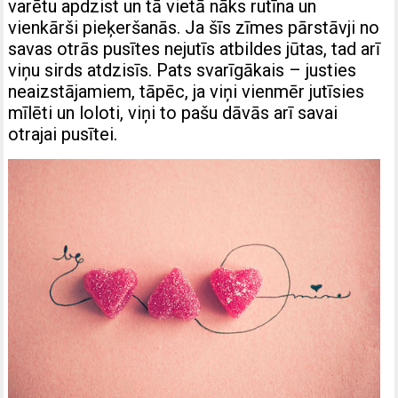
varētu apdzist un tā vietā nāks rutīna un
vienkārši pieķeršanās. Ja šīs zīmes pārstāvji no
savas otrās pusītes nejutīs atbildes jūtas, tad arī
viņu sirds atdzisīs. Pats svarīgākais – justies
neaizstājamiem, tāpēc, ja viņi vienmēr jutīsies
mīlēti un loloti, viņi to pašu dāvās arī savai
otrajai pusītei.