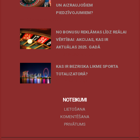
UN AIZRAUJOŠIEM
PIEDZĪVOJUMIEM?
27 novembris, 2025
NO BONUSU REKLĀMAS LĪDZ REĀLAI
VĒRTĪBAI: AKCIJAS, KAS IR
AKTUĀLAS 2025. GADĀ
07 oktobris, 2025
KAS IR BEZRISKA LIKME SPORTA
TOTALIZATORĀ?
19 maijs, 2025
NOTEIKUMI
LIETOŠANA
KOMENTĒŠANA
PRIVĀTUMS