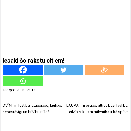
Iesaki šo rakstu citiem!
Tagged
20.10. 20:00
Ziņu
DVĪŅI- mīlestība, attiecības, laulība;
LAUVA- mīlestība, attiecības, laulība;
izvēlne
nepastāvīgi un brīvību mīloši!
cilvēks, kuram mīlestība ir kā spēle!