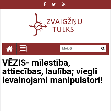
VĒZIS- mīlestība,
attiecības, laulība; viegli
ievainojami manipulatori!