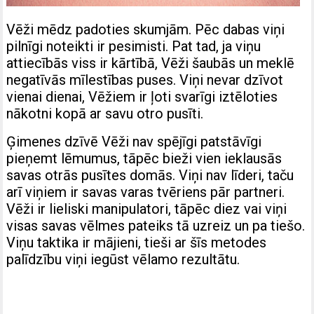
Vēži mēdz padoties skumjām. Pēc dabas viņi
pilnīgi noteikti ir pesimisti. Pat tad, ja viņu
attiecībās viss ir kārtībā, Vēži šaubās un meklē
negatīvās mīlestības puses. Viņi nevar dzīvot
vienai dienai, Vēžiem ir ļoti svarīgi iztēloties
nākotni kopā ar savu otro pusīti.
Ģimenes dzīvē Vēži nav spējīgi patstāvīgi
pieņemt lēmumus, tāpēc bieži vien ieklausās
savas otrās pusītes domās. Viņi nav līderi, taču
arī viņiem ir savas varas tvēriens pār partneri.
Vēži ir lieliski manipulatori, tāpēc diez vai viņi
visas savas vēlmes pateiks tā uzreiz un pa tiešo.
Viņu taktika ir mājieni, tieši ar šīs metodes
palīdzību viņi iegūst vēlamo rezultātu.