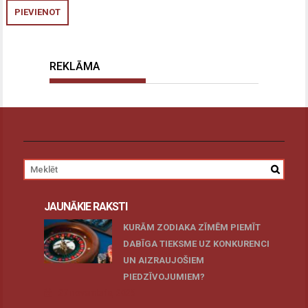
REKLĀMA
JAUNĀKIE RAKSTI
KURĀM ZODIAKA ZĪMĒM PIEMĪT
DABĪGA TIEKSME UZ KONKURENCI
UN AIZRAUJOŠIEM
PIEDZĪVOJUMIEM?
27 novembris, 2025