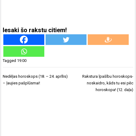
Iesaki šo rakstu citiem!
Tagged
19:00
Ziņu
Nedēļas horoskops (18. – 24. aprīlis)
Rakstura īpašību horoskops-
izvēlne
– ļaujies pašplūsmai!
noskaidro, kāds tu esi pēc
horoskopa! (12. daļa)