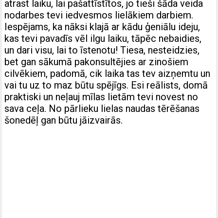
atrast laiku, lai pašattīstītos, jo tieši šāda veida
nodarbes tevi iedvesmos lielākiem darbiem.
Iespējams, ka nāksi klajā ar kādu ģeniālu ideju,
kas tevi pavadīs vēl ilgu laiku, tāpēc nebaidies,
un dari visu, lai to īstenotu! Tiesa, nesteidzies,
bet gan sākumā pakonsultējies ar zinošiem
cilvēkiem, padomā, cik laika tas tev aizņemtu un
vai tu uz to maz būtu spējīgs. Esi reālists, domā
praktiski un neļauj mīlas lietām tevi novest no
sava ceļa. No pārlieku lielas naudas tērēšanas
šonedēļ gan būtu jāizvairās.