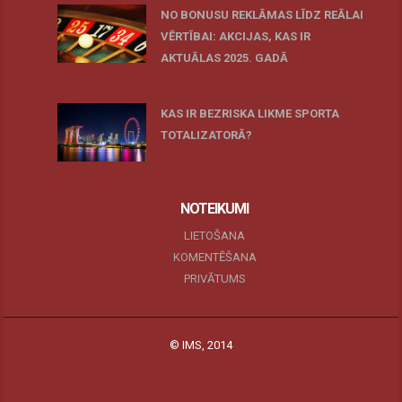
NO BONUSU REKLĀMAS LĪDZ REĀLAI
VĒRTĪBAI: AKCIJAS, KAS IR
AKTUĀLAS 2025. GADĀ
07 oktobris, 2025
KAS IR BEZRISKA LIKME SPORTA
TOTALIZATORĀ?
19 maijs, 2025
NOTEIKUMI
LIETOŠANA
KOMENTĒŠANA
PRIVĀTUMS
© IMS, 2014
|
Profitmag by