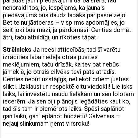
parādās jauni piedāvājumi darba sfērā, tad
nenoraidi tos, jo, iespējams, ka jaunais
piedāvājums būs daudz labāks par pašreizējo.
Bet te nu jāatceras – vispirms apdomājies, jo
šeit joki būs mazi, ja pārdomāsi! Centies domāt
ātri, taču atbildīgi, un rīkoties tāpat!
Strēlnieks
Ja neesi attiecībās, tad šī varētu
izrādīties laba nedēļa otrās pusītes
meklējumiem, taču drīzāk, ka tev pat nebūs
jāmeklē, jo otrais cilvēks tevi pats atradīs.
Centies nebūt uzstājīgs, neliekot citiem justies
slikti. Uzklausi un respektē citu viedokli! Lielisks
laiks, lai investētu naudu lielākām un sen lolotām
iecerēm. Ja sen biji plānojis iegādāties kaut ko,
tad šis tam ir piemērots laiks. Spēsi saplānot
gan laiku, gan ieplānot budžetu! Galvenais –
neļauj slinkumam ņemt virsroku!