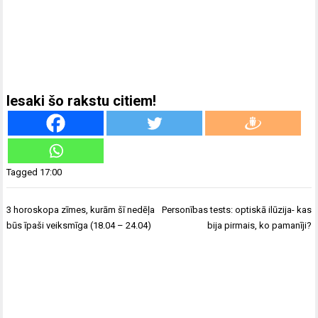
Iesaki šo rakstu citiem!
Tagged
17:00
Ziņu
3 horoskopa zīmes, kurām šī nedēļa
Personības tests: optiskā ilūzija- kas
izvēlne
būs īpaši veiksmīga (18.04 – 24.04)
bija pirmais, ko pamanīji?