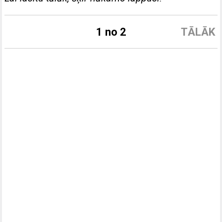
1 no 2
TĀLĀK