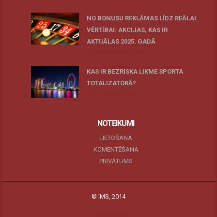
NO BONUSU REKLĀMAS LĪDZ REĀLAI
VĒRTĪBAI: AKCIJAS, KAS IR
AKTUĀLAS 2025. GADĀ
07 oktobris, 2025
KAS IR BEZRISKA LIKME SPORTA
TOTALIZATORĀ?
19 maijs, 2025
NOTEIKUMI
LIETOŠANA
KOMENTĒŠANA
PRIVĀTUMS
© IMS, 2014
|
Profitmag by