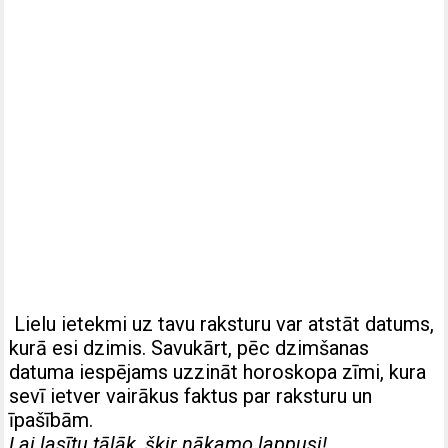
Lielu ietekmi uz tavu raksturu var atstāt datums,
kurā esi dzimis. Savukārt, pēc dzimšanas
datuma iespējams uzzināt horoskopa zīmi, kura
sevī ietver vairākus faktus par raksturu un
īpašībām.
Lai lasītu tālāk, šķir nākamo lappusi!