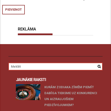
REKLĀMA
JAUNĀKIE RAKSTI
KURĀM ZODIAKA ZĪMĒM PIEMĪT
DABĪGA TIEKSME UZ KONKURENCI
UN AIZRAUJOŠIEM
PIEDZĪVOJUMIEM?
27 novembris, 2025