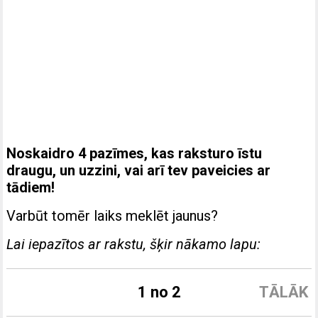
Noskaidro 4 pazīmes, kas raksturo īstu
draugu, un uzzini, vai arī tev paveicies ar
tādiem!
Varbūt tomēr laiks meklēt jaunus?
Lai iepazītos ar rakstu, šķir nākamo lapu:
1 no 2
TĀLĀK