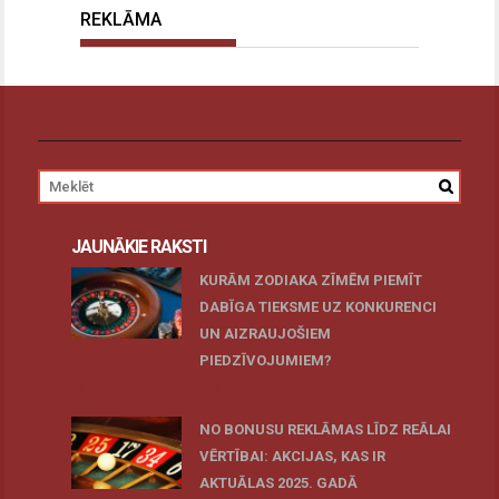
REKLĀMA
JAUNĀKIE RAKSTI
KURĀM ZODIAKA ZĪMĒM PIEMĪT
DABĪGA TIEKSME UZ KONKURENCI
UN AIZRAUJOŠIEM
PIEDZĪVOJUMIEM?
27 novembris, 2025
NO BONUSU REKLĀMAS LĪDZ REĀLAI
VĒRTĪBAI: AKCIJAS, KAS IR
AKTUĀLAS 2025. GADĀ