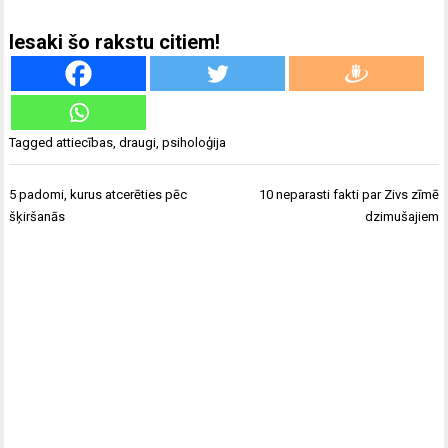
Iesaki šo rakstu citiem!
Tagged
attiecības
,
draugi
,
psiholoģija
Ziņu
5 padomi, kurus atcerēties pēc
10 neparasti fakti par Zivs zīmē
izvēlne
šķiršanās
dzimušajiem