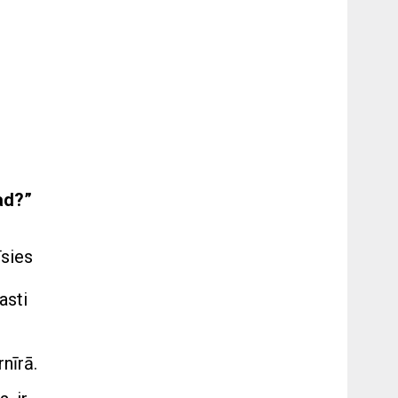
ad?”
īsies
asti
nīrā.