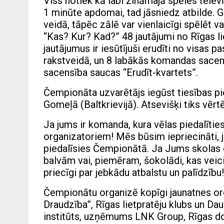
Viss notiek kā labi zināmajā spēles televīz
1 minūte apdomai, tad jāsniedz atbilde. G
veidā, tāpēc zālē var vienlaicīgi spēlē
“Kas? Kur? Kad?” 48 jautājumi no Rīgas l
jautājumus ir iesūtījuši erudīti no visas 
rakstveidā, un 8 labākās komandas sacent
sacensība saucas “Erudīt-kvartets”.
Čempionāta uzvarētājs iegūst tiesības pi
Gomeļā (Baltkrievijā). Atsevišķi tiks vēr
Ja jums ir komanda, kura vēlas piedalītie
organizatoriem! Mēs būsim iepriecināti, 
piedalīsies Čempionātā. Ja Jums skolas ga
balvām vai, piemēram, šokolādi, kas vei
priecīgi par jebkādu atbalstu un palīdzību!
Čempionātu organizē kopīgi jaunatnes org
Draudzība”, Rīgas lietpratēju klubs un Dau
institūts, uzņēmums LNK Group, Rīgas do