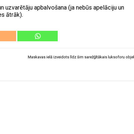
 uzvarētāju apbalvošana (ja nebūs apelāciju un
s ātrāk).
Maskavas ielā izveidots līdz šim sarežģītākais luksoforu obje