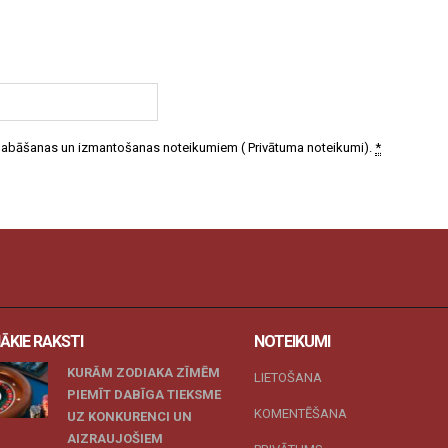
 glabāšanas un izmantošanas noteikumiem (
Privātuma noteikumi
).
*
ĀKIE RAKSTI
NOTEIKUMI
KURĀM ZODIAKA ZĪMĒM
LIETOŠANA
PIEMĪT DABĪGA TIEKSME
KOMENTĒŠANA
UZ KONKURENCI UN
AIZRAUJOŠIEM