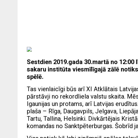
Sestdien 2019.gada 30.martā no 12:00 l
sakaru institūta viesmīlīgajā zālē not
spēlē.
Tas vienlaicīgi būs arī XI Atklātais Lat
pārstāvji no rekordliela valstu skaita. M
Igaunijas un protams, arī Latvijas erudītu
plaša – Rīga, Daugavpils, Jelgava, Liepāja
Tartu, Tallina, Helsinki. Divkārtējais Kris
komandas no Sanktpēterburgas. Šobrīd jau