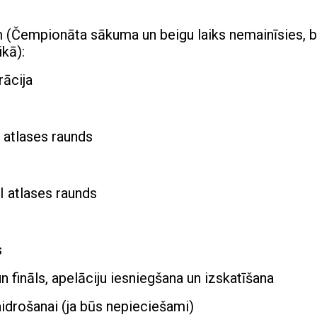
 (Čempionāta sākuma un beigu laiks nemainīsies, b
kā):
rācija
 atlases raunds
I atlases raunds
s
n fināls, apelāciju iesniegšana un izskatīšana
aidrošanai (ja būs nepieciešami)