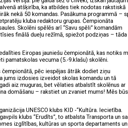
ijas versijā: pie galda sēž 6 cilvēki, izskan jautājums
alvenā atšķirība, ka atbildes tiek nodotas rakstiskā
t vairāk nekā 50 komandas. Pasākuma programmā – s
ietpratēju kluba redaktoru grupas. Čempionāta
pasaules. Skolēni spēlēs arī “Savu spēli” komandām
īsies finālā dueļu režīmā, spiežot podziņas – tāda
edalīties Eiropas jauniešu čempionātā, kas notiks m
tēti pamatskolas vecuma (5.-9.klašu) skolēni.
s čempionātā, pēc iespējas ātrāk dodiet ziņu
ja jums izdosies izveidot skolas komandu un tā
di aiz muguras, bet vēlaties atbalstīt skolēnus ar
cina domāšanu – rakstiet un zvaniet mums! Mēs bū
anizācija UNESCO klubs KID -“Kultūra. Iecietība.
gavpils klubs “Erudīts”, to atbalsta Transporta un s
mes izglītības, kultūras un sporta departaments un