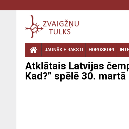
JAUNĀKIE RAKSTI
HOROSKOPI
INT
Atklātais Latvijas če
Kad?” spēlē 30. martā