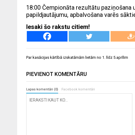
18:00 Čempionāta rezultātu paziņošana un
papildjautājumu, apbalvošana varēs sāktie
Iesaki šo rakstu citiem!
Ziņu
Par kasācijas kārtībā izskatāmām lietām no 1. līdz 5.aprīlim
izvēlne
PIEVIENOT KOMENTĀRU
Lapas komentāri (0)
Facebook komentāri