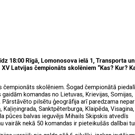
īdz 18:00 Rīgā, Lomonosova ielā 1, Transporta un
iks XV Latvijas čempionāts skolēniem “Kas? Kur? K
vijas čempionāts skolēniem. Šogad čempionātā piedal
ēs gaidām komandas no Lietuvas, Krievijas, Somijas,
s. Pārstāvēto pilsētu ģeogrāfija arī paredzama nepar
, Kaļiņingrada, Sanktpēterburga, Klaipēda, Visagina,
tāla pūces balvas ieguvējs Mihails Skipskis atvedīs
 vairāk nekā 50 komandas ir pieteikušās dalībai tur