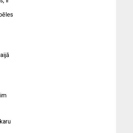
, ir
pēles
aijā
sim
akaru