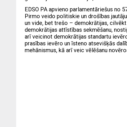
EDSO PA apvieno parlamentāriešus no 57 ED
Pirmo veido politiskie un drošības jautāj
un vide, bet trešo – demokrātijas, cilvēk
demokrātijas attīstības sekmēšanu, nosti
arī veicinot demokrātijas standartu ievēr
prasības ievēro un īsteno atsevišķās dalīb
mehānismus, kā arī veic vēlēšanu novēro