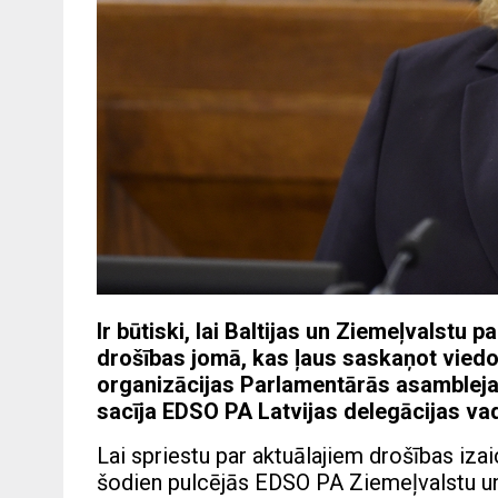
Ir būtiski, lai Baltijas un Ziemeļvalstu
drošības jomā, kas ļaus saskaņot vied
organizācijas Parlamentārās asamblejas
sacīja EDSO PA Latvijas delegācijas vad
Lai spriestu par aktuālajiem drošības i
šodien pulcējās EDSO PA Ziemeļvalstu un B