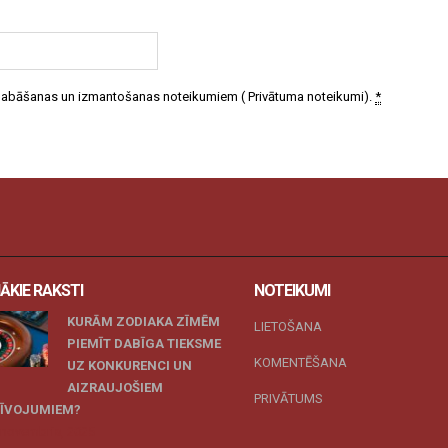
 glabāšanas un izmantošanas noteikumiem (
Privātuma noteikumi
).
*
ĀKIE RAKSTI
NOTEIKUMI
KURĀM ZODIAKA ZĪMĒM
LIETOŠANA
PIEMĪT DABĪGA TIEKSME
KOMENTĒŠANA
UZ KONKURENCI UN
AIZRAUJOŠIEM
PRIVĀTUMS
ZĪVOJUMIEM?
 novembris, 2025