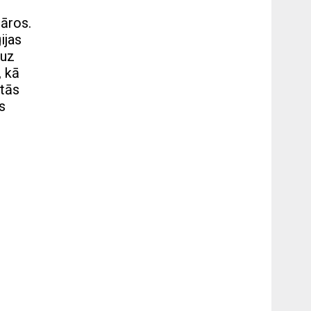
lāros.
ijas
 uz
, kā
 tās
s