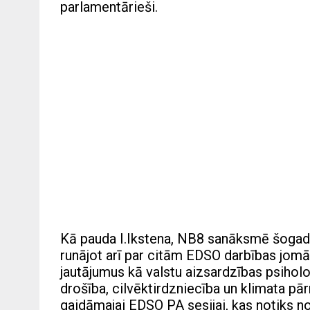
parlamentārieši.
Kā pauda I.Ikstena, NB8 sanāksmē šogad 
runājot arī par citām EDSO darbības jom
jautājumus kā valstu aizsardzības psiholo
drošība, cilvēktirdzniecība un klimata p
gaidāmajai EDSO PA sesijai, kas notiks no