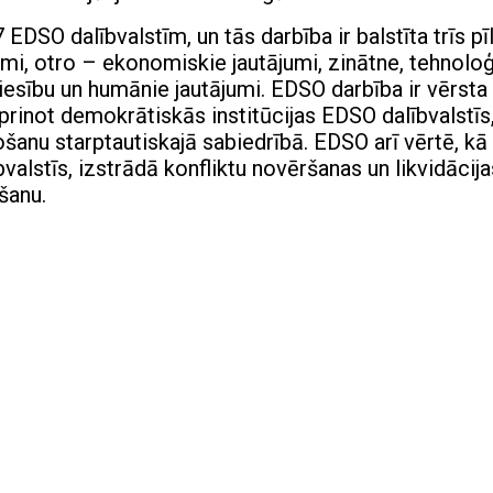
SO dalībvalstīm, un tās darbība ir balstīta trīs pī
umi, otro – ekonomiskie jautājumi, zinātne, tehnoloģ
tiesību un humānie jautājumi. EDSO darbība ir vērsta
prinot demokrātiskās institūcijas EDSO dalībvalstīs
ošanu starptautiskajā sabiedrībā. EDSO arī vērtē, kā
valstīs, izstrādā konfliktu novēršanas un likvidācija
šanu.