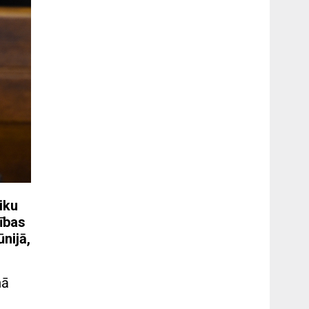
iku
ības
nijā,
mā