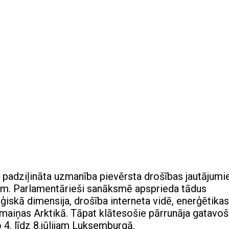
padziļināta uzmanība pievērsta drošības jautājumi
ām. Parlamentārieši sanāksmē apsprieda tādus
ģiskā dimensija, drošība interneta vidē, enerģētikas
ārmaiņas Arktikā. Tāpat klātesošie pārrunāja gatavo
 4. līdz 8.jūlijam Luksemburgā.