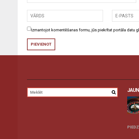
Izmantojot komentēšanas formu, jūs piekrītat portāla datu
JAUN
PIED
27