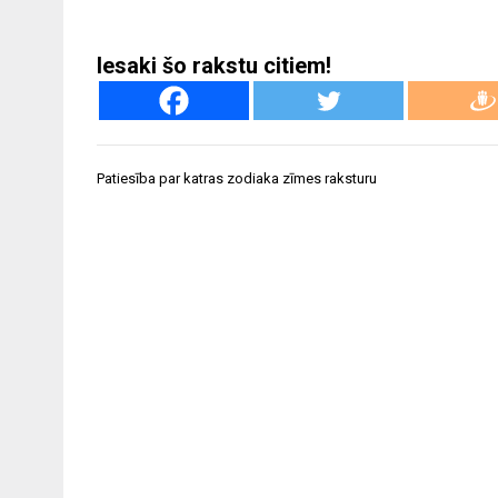
Iesaki šo rakstu citiem!
Ziņu
Patiesība par katras zodiaka zīmes raksturu
izvēlne