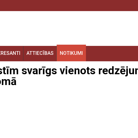
ERESANTI
ATTIECĪBAS
NOTIKUMI
stīm svarīgs vienots redzēj
jomā