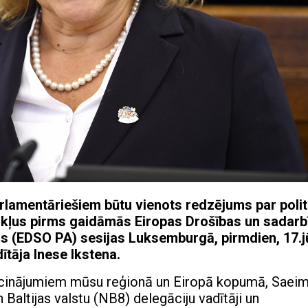
 parlamentāriešiem būtu vienots redzējums par polit
okļus pirms gaidāmās Eiropas Drošības un sadarb
 (EDSO PA) sesijas Luksemburgā, pirmdien, 17.jū
ītāja Inese Ikstena.
zaicinājumiem mūsu reģionā un Eiropā kopumā, Saei
altijas valstu (NB8) delegāciju vadītāji un