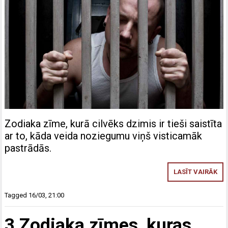
Zodiaka zīme, kurā cilvēks dzimis ir tieši saistīta
ar to, kāda veida noziegumu viņš visticamāk
pastrādās.
LASĪT VAIRĀK
Tagged
16/03
,
21:00
3 Zodiaka zīmes, kuras