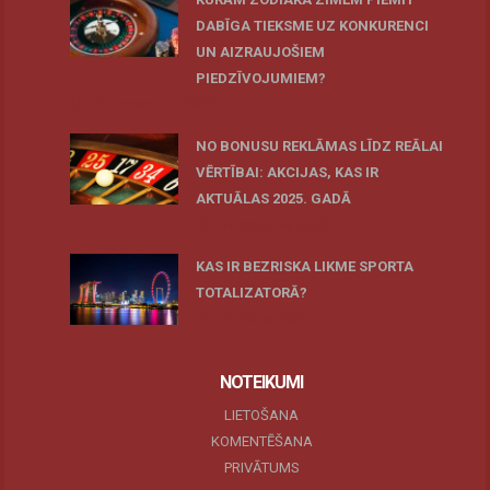
DABĪGA TIEKSME UZ KONKURENCI
UN AIZRAUJOŠIEM
PIEDZĪVOJUMIEM?
27 novembris, 2025
NO BONUSU REKLĀMAS LĪDZ REĀLAI
VĒRTĪBAI: AKCIJAS, KAS IR
AKTUĀLAS 2025. GADĀ
07 oktobris, 2025
KAS IR BEZRISKA LIKME SPORTA
TOTALIZATORĀ?
19 maijs, 2025
NOTEIKUMI
LIETOŠANA
KOMENTĒŠANA
PRIVĀTUMS