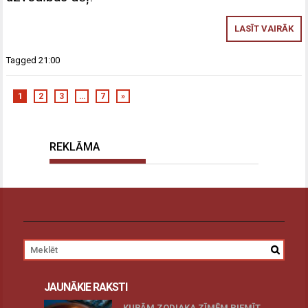
LASĪT VAIRĀK
Tagged
21:00
1
2
3
…
7
»
REKLĀMA
JAUNĀKIE RAKSTI
KURĀM ZODIAKA ZĪMĒM PIEMĪT