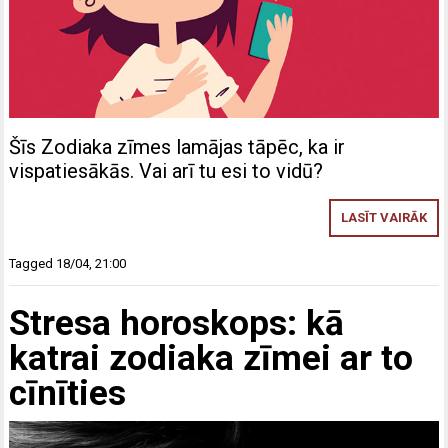
Šīs Zodiaka zīmes lamājas tāpēc, ka ir
vispatiesākās. Vai arī tu esi to vidū?
LASĪT VAIRĀK
Tagged
18/04
,
21:00
Stresa horoskops: kā
katrai zodiaka zīmei ar to
cīnīties