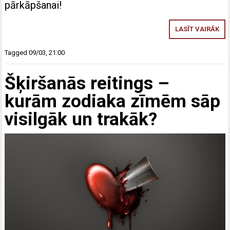
pārkāpšanai!
LASĪT VAIRĀK
Tagged
09/03
,
21:00
Šķiršanās reitings –
kurām zodiaka zīmēm sāp
visilgāk un trakāk?