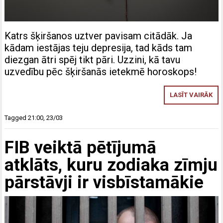
Katrs šķiršanos uztver pavisam citādāk. Ja
kādam iestājas teju depresija, tad kāds tam
diezgan ātri spēj tikt pāri. Uzzini, kā tavu
uzvedību pēc šķiršanās ietekmē horoskops!
LASĪT VAIRĀK
Tagged
21:00
,
23/03
FIB veiktā pētījumā
atklāts, kuru zodiaka zīmju
pārstāvji ir visbīstamākie