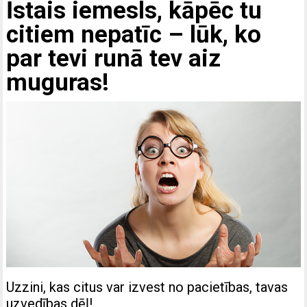
Īstais iemesls, kāpēc tu
citiem nepatīc – lūk, ko
par tevi runā tev aiz
muguras!
Uzzini, kas citus var izvest no pacietības, tavas
uzvedības dēļ!