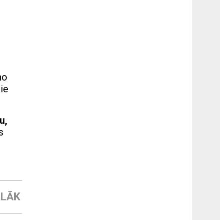
no
pie
u,
s
LĀK