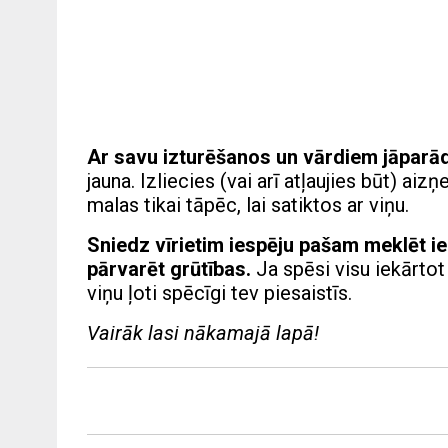
Ar savu izturēšanos un vārdiem jāparāda,
jauna. Izliecies (vai arī atļaujies būt) ai
malas tikai tāpēc, lai satiktos ar viņu.
Sniedz vīrietim iespēju pašam meklēt ieg
pārvarēt grūtības.
Ja spēsi visu iekārtot 
viņu ļoti spēcīgi tev piesaistīs.
Vairāk lasi nākamajā lapā!