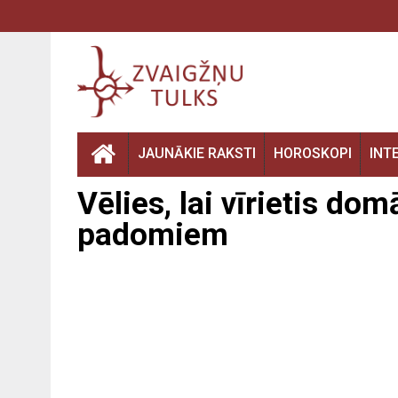
JAUNĀKIE RAKSTI
HOROSKOPI
INT
Vēlies, lai vīrietis do
padomiem