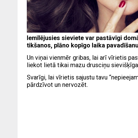
Iemīlējusies sieviete var pastāvīgi domā
tikšanos, plāno kopīgo laika pavadīšanu
Un viņai vienmēr gribas, lai arī vīrietis 
liekot lietā tikai mazu drusciņu sievišķīg
Svarīgi, lai vīrietis sajustu tavu “nepiee
pārdzīvot un nervozēt.