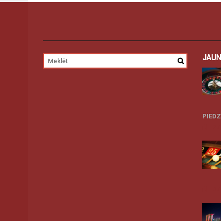
JAUN
PIED
27
07