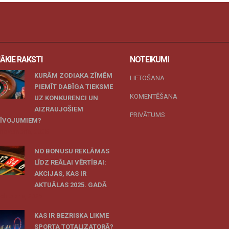
ĀKIE RAKSTI
NOTEIKUMI
KURĀM ZODIAKA ZĪMĒM
LIETOŠANA
PIEMĪT DABĪGA TIEKSME
KOMENTĒŠANA
UZ KONKURENCI UN
AIZRAUJOŠIEM
PRIVĀTUMS
ZĪVOJUMIEM?
 novembris, 2025
NO BONUSU REKLĀMAS
LĪDZ REĀLAI VĒRTĪBAI:
AKCIJAS, KAS IR
AKTUĀLAS 2025. GADĀ
 oktobris, 2025
KAS IR BEZRISKA LIKME
SPORTA TOTALIZATORĀ?