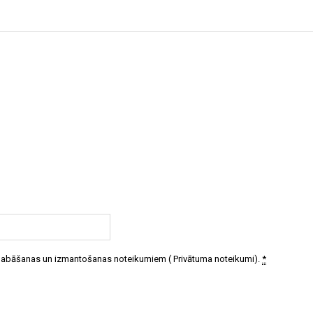
 glabāšanas un izmantošanas noteikumiem (
Privātuma noteikumi
).
*