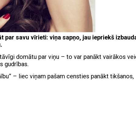
t par savu vīrieti: viņa sapņo, jau iepriekš izbaud
.
pastāvīgi domātu par viņu – to var panākt vairākos ve
as gudrības.
jamību” – liec viņam pašam censties panākt tikšanos,