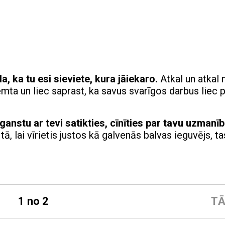
 ka tu esi sieviete, kura jāiekaro.
Atkal un atkal 
zņemta un liec saprast, ka savus svarīgos darbus liec 
anstu ar tevi satikties, cīnīties par tavu uzmanīb
tā, lai vīrietis justos kā galvenās balvas ieguvējs, ta
1 no 2
TĀ