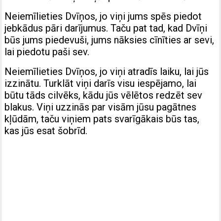
Neiemīlieties Dvīņos, jo viņi jums spēs piedot
jebkādus pāri darījumus. Taču pat tad, kad Dvīņi
būs jums piedevuši, jums nāksies cīnīties ar sevi,
lai piedotu paši sev.
Neiemīlieties Dvīņos, jo viņi atradīs laiku, lai jūs
izzinātu. Turklāt viņi darīs visu iespējamo, lai
būtu tāds cilvēks, kādu jūs vēlētos redzēt sev
blakus. Viņi uzzinās par visām jūsu pagātnes
kļūdām, taču viņiem pats svarīgākais būs tas,
kas jūs esat šobrīd.