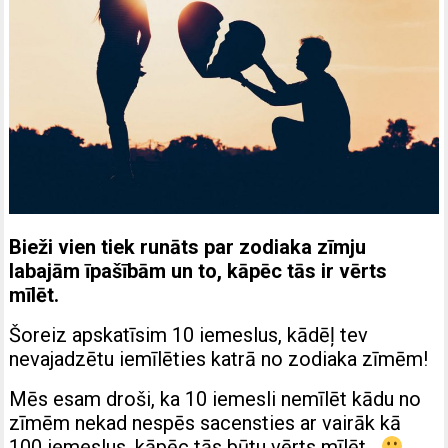
Bieži vien tiek runāts par zodiaka zīmju
labajām īpašībām un to, kāpēc tās ir vērts
mīlēt.
Šoreiz apskatīsim 10 iemeslus, kādēļ tev
nevajadzētu iemīlēties katrā no zodiaka zīmēm!
Mēs esam droši, ka 10 iemesli nemīlēt kādu no
zīmēm nekad nespēs sacensties ar vairāk kā
100 iemeslus, kāpēc tās būtu vērts mīlēt.