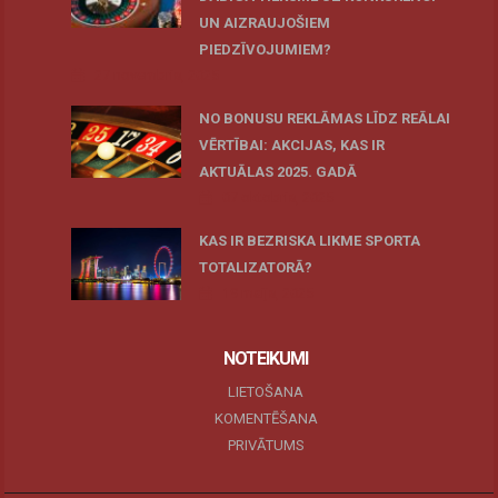
UN AIZRAUJOŠIEM
PIEDZĪVOJUMIEM?
27 novembris, 2025
NO BONUSU REKLĀMAS LĪDZ REĀLAI
VĒRTĪBAI: AKCIJAS, KAS IR
AKTUĀLAS 2025. GADĀ
07 oktobris, 2025
KAS IR BEZRISKA LIKME SPORTA
TOTALIZATORĀ?
19 maijs, 2025
NOTEIKUMI
LIETOŠANA
KOMENTĒŠANA
PRIVĀTUMS