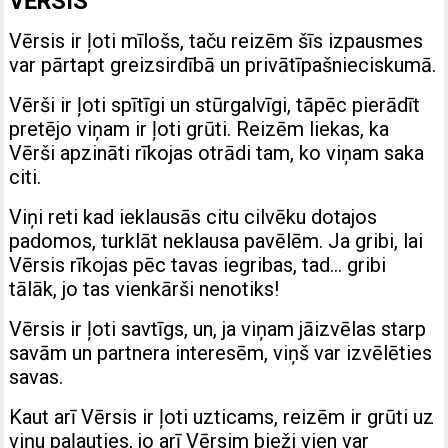
VĒRSIS
Vērsis ir ļoti mīlošs, taču reizēm šīs izpausmes
var pārtapt greizsirdībā un privātīpašnieciskumā.
Vērši ir ļoti spītīgi un stūrgalvīgi, tāpēc pierādīt
pretējo viņam ir ļoti grūti. Reizēm liekas, ka
Vērši apzināti rīkojas otrādi tam, ko viņam saka
citi.
Viņi reti kad ieklausās citu cilvēku dotajos
padomos, turklāt neklausa pavēlēm. Ja gribi, lai
Vērsis rīkojas pēc tavas iegribas, tad… gribi
tālāk, jo tas vienkārši nenotiks!
Vērsis ir ļoti savtīgs, un, ja viņam jāizvēlas starp
savām un partnera interesēm, viņš var izvēlēties
savas.
Kaut arī Vērsis ir ļoti uzticams, reizēm ir grūti uz
viņu paļauties, jo arī Vērsim bieži vien var