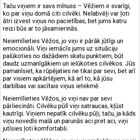
Taču viņiem ir savs mīnuss – Vēžiem ir svarīgi,
ko par viņu domā citi cilvēki. Nelabvēļi var ļoti
ātri izvest viņus no pacietības, bet jums katru
reizi būs ar to jāsamierinās.
Neiemīlieties Vēžos, jo viņi ir pārāk jūtīgi un
emocionāli. Viņi iemācīs jums uz situāciju
palūkoties no dažādiem skatu punktiem, būt
daudz uzmanīgākiem un ielūkoties cilvēkos. Jūs
pamanīsiet, ka rūpējaties ne tikai par sevi, bet arī
par visiem apkārtējiem, kā arī to, kā jūsu
darbības vai sacītais viņus ietekmē.
Neiemīlieties Vēžos, jo viņi nav par sevi
pārliecināti. Cilvēku pūlī viņi satraucas, kļūst
kautrīgi. Viņiem nepatīk cilvēku pūļi, taču, ja kāds
viņu novedīs malā un parunās aci pret aci, viņi
jutīsies ļoti komfortabli.