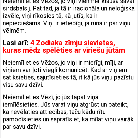
Neiemīlieties Vēžos, jo viņi vienmēr klausa savai
sirdsbalsij. Pat tad, ja tā ir iracionāla un neloģiska
izvēle, viņi rīkosies tā, kā jutīs, ka ir
nepieciešams. Viņi ir ietiepīgi, ja runa ir par viņu
vēlmēm.
Lasi arī:
4 Zodiaka zīmju sievietes,
kuras mēdz spēlēties ar vīriešu jūtām
Neiemīlieties Vēžos, jo viņi ir mierīgi, mīļi, ar
viņiem var ļoti viegli komunicēt. Kad ar viņiem
satiksieties, sajutīsieties tā, it kā jūs viņu pazīstu
visu savu dzīvi.
Neiemīlieties Vēzī, jo jūs tāpat viņā
iemīlēsieties. Jūs varat viņu atgrūst un pateikt,
ka nevēlaties attiecības, taču kādu rītu
pamodīsieties un sapratīsiet, ka mīlat viņu vairāk
par savu dzīvi.