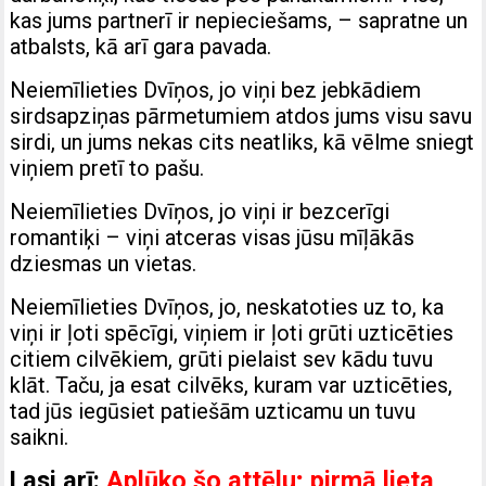
kas jums partnerī ir nepieciešams, – sapratne un
atbalsts, kā arī gara pavada.
Neiemīlieties Dvīņos, jo viņi bez jebkādiem
sirdsapziņas pārmetumiem atdos jums visu savu
sirdi, un jums nekas cits neatliks, kā vēlme sniegt
viņiem pretī to pašu.
Neiemīlieties Dvīņos, jo viņi ir bezcerīgi
romantiķi – viņi atceras visas jūsu mīļākās
dziesmas un vietas.
Neiemīlieties Dvīņos, jo, neskatoties uz to, ka
viņi ir ļoti spēcīgi, viņiem ir ļoti grūti uzticēties
citiem cilvēkiem, grūti pielaist sev kādu tuvu
klāt. Taču, ja esat cilvēks, kuram var uzticēties,
tad jūs iegūsiet patiešām uzticamu un tuvu
saikni.
Lasi arī:
Aplūko šo attēlu; pirmā lieta,