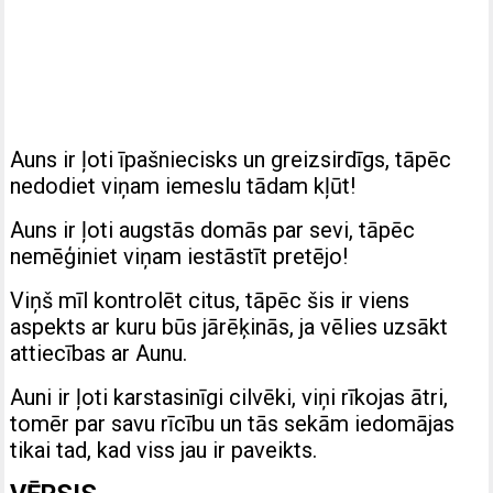
Auns ir ļoti īpašniecisks un greizsirdīgs, tāpēc
nedodiet viņam iemeslu tādam kļūt!
Auns ir ļoti augstās domās par sevi, tāpēc
nemēģiniet viņam iestāstīt pretējo!
Viņš mīl kontrolēt citus, tāpēc šis ir viens
aspekts ar kuru būs jārēķinās, ja vēlies uzsākt
attiecības ar Aunu.
Auni ir ļoti karstasinīgi cilvēki, viņi rīkojas ātri,
tomēr par savu rīcību un tās sekām iedomājas
tikai tad, kad viss jau ir paveikts.