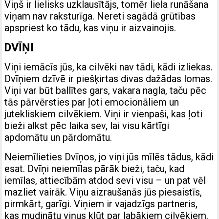
Viņš ir lielisks uzklausītājs, tomēr liela runāšana
viņam nav raksturīga. Nereti sagādā grūtības
apspriest ko tādu, kas viņu ir aizvainojis.
DVĪŅI
Viņi iemācīs jūs, ka cilvēki nav tādi, kādi izliekas.
Dvīņiem dzīvē ir piešķirtas divas dažādas lomas.
Viņi var būt ballītes gars, vakara nagla, taču pēc
tās pārvērsties par ļoti emocionāliem un
jutekliskiem cilvēkiem. Viņi ir vienpaši, kas ļoti
bieži alkst pēc laika sev, lai visu kārtīgi
apdomātu un pārdomātu.
Neiemīlieties Dvīņos, jo viņi jūs mīlēs tādus, kādi
esat. Dvīņi neiemīlas pārāk bieži, taču, kad
iemīlas, attiecībām atdod sevi visu – un pat vēl
mazliet vairāk. Viņu aizraušanās jūs piesaistīs,
pirmkārt, garīgi. Viņiem ir vajadzīgs partneris,
kas mudinātu viņus kļūt par labākiem cilvēkiem.