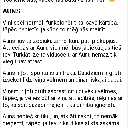
AUNS
Viņi spēj normāli funkcionēt tikai savā kārtībā,
tāpēc necietīs, ja kāds to mēģinās mainīt.
Auns nav tā zodiaka zīme, kura pati piekāpjas.
Attiecībās ar Aunu vienmēr būs jāpiekāpjas tieši
tev. Turklāt, zelta vidusceļu ar Aunu nemaz tik
viegli nav atrast.
Auns ir ļoti spontāns un traks. Daudziem ir grūti
izsekot līdzi viņa vēlmēm un dinamiskajai dabai.
Viņam ir ļoti grūti saprast citu cilvēku vēlmes,
tāpēc, ja vēlies būt ar viņu attiecībās, rēķinies ar
to, ka šeit dažādi mājieni tiks pilnībā ignorēti.
Auns necieš kritiku, un, atklāti sakot, to nemāk
pieņemt, tāpēc, ja tev ir kaut kas slikts sakāms