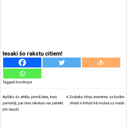
Iesaki šo rakstu citiem!
Tagged
horokops
Ziņu
Aplūko šo attēlu; pirmā lieta, kuru
6 Zodiaka zīmju sievietes, uz kurām
izvēlne
pamanīji, par tavu raksturu var pateikt
vīrieši ir krituši kā mušas uz medu
ļoti daudz