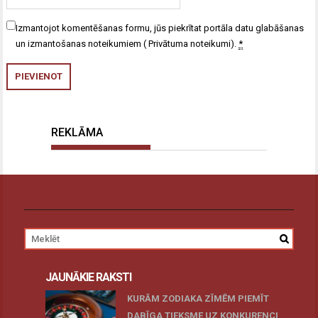
Izmantojot komentēšanas formu, jūs piekrītat portāla datu glabāšanas
un izmantošanas noteikumiem (
Privātuma noteikumi
).
*
REKLĀMA
JAUNĀKIE RAKSTI
KURĀM ZODIAKA ZĪMĒM PIEMĪT
DABĪGA TIEKSME UZ KONKURENCI