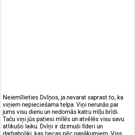
Neiemīlieties Dvīņos, ja nevarat saprast to, ka
viņiem nepieciešama telpa. Viņi nerunās par
jums visu dienu un nedomās katru mīļu brīdi.
Taču viņi jūs patiesi mīlēs un atvēlēs visu savu
atlikušo laiku. Dvīņi ir dzimuši līderi un
darbaholiķi, kas tiecas pēc panākumiem. Viss,