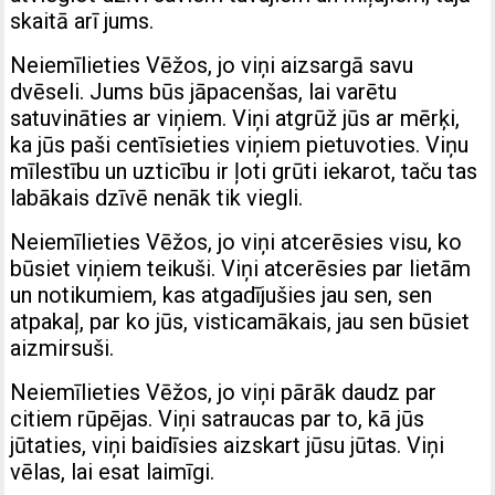
skaitā arī jums.
Neiemīlieties Vēžos, jo viņi aizsargā savu
dvēseli. Jums būs jāpacenšas, lai varētu
satuvināties ar viņiem. Viņi atgrūž jūs ar mērķi,
ka jūs paši centīsieties viņiem pietuvoties. Viņu
mīlestību un uzticību ir ļoti grūti iekarot, taču tas
labākais dzīvē nenāk tik viegli.
Neiemīlieties Vēžos, jo viņi atcerēsies visu, ko
būsiet viņiem teikuši. Viņi atcerēsies par lietām
un notikumiem, kas atgadījušies jau sen, sen
atpakaļ, par ko jūs, visticamākais, jau sen būsiet
aizmirsuši.
Neiemīlieties Vēžos, jo viņi pārāk daudz par
citiem rūpējas. Viņi satraucas par to, kā jūs
jūtaties, viņi baidīsies aizskart jūsu jūtas. Viņi
vēlas, lai esat laimīgi.