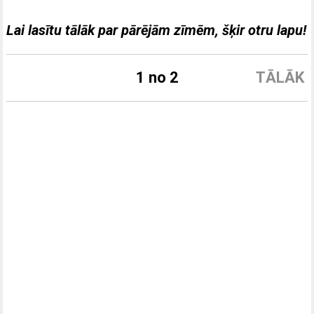
Lai lasītu tālāk par pārējām zīmēm
, šķir otru lapu!
1 no 2
TĀLĀK