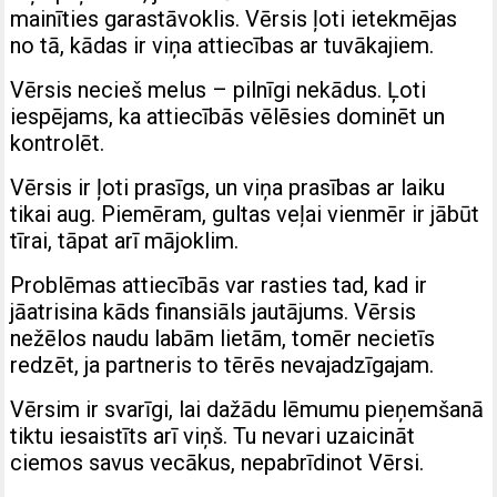
mainīties garastāvoklis. Vērsis ļoti ietekmējas
no tā, kādas ir viņa attiecības ar tuvākajiem.
Vērsis necieš melus – pilnīgi nekādus. Ļoti
iespējams, ka attiecībās vēlēsies dominēt un
kontrolēt.
Vērsis ir ļoti prasīgs, un viņa prasības ar laiku
tikai aug. Piemēram, gultas veļai vienmēr ir jābūt
tīrai, tāpat arī mājoklim.
Problēmas attiecībās var rasties tad, kad ir
jāatrisina kāds finansiāls jautājums. Vērsis
nežēlos naudu labām lietām, tomēr necietīs
redzēt, ja partneris to tērēs nevajadzīgajam.
Vērsim ir svarīgi, lai dažādu lēmumu pieņemšanā
tiktu iesaistīts arī viņš. Tu nevari uzaicināt
ciemos savus vecākus, nepabrīdinot Vērsi.