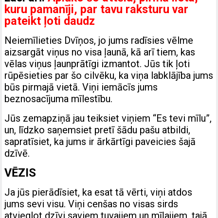
kuru pamanīji, par tavu raksturu var
pateikt ļoti daudz
Neiemīlieties Dvīņos, jo jums radīsies vēlme
aizsargāt viņus no visa ļaunā, kā arī tiem, kas
vēlas viņus ļaunprātīgi izmantot. Jūs tik ļoti
rūpēsieties par šo cilvēku, ka viņa labklājība jums
būs pirmajā vietā. Viņi iemācīs jums
beznosacījuma mīlestību.
Jūs zemapziņā jau teiksiet viņiem “Es tevi mīlu”,
un, līdzko saņemsiet pretī šādu pašu atbildi,
sapratīsiet, ka jums ir ārkārtīgi paveicies šajā
dzīvē.
VĒZIS
Ja jūs pierādīsiet, ka esat tā vērti, viņi atdos
jums sevi visu. Viņi cenšas no visas sirds
atvieglot dzīvi saviem tuvajiem un mīļajiem, tajā